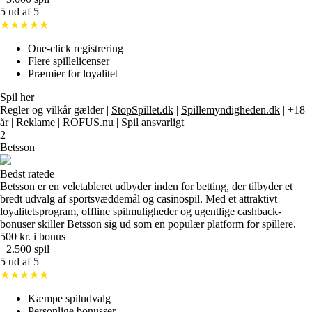
5 ud af 5
One-click registrering
Flere spillelicenser
Præmier for loyalitet
Spil her
Regler og vilkår gælder |
StopSpillet.dk
|
Spillemyndigheden.dk
| +18
år | Reklame |
ROFUS.nu
| Spil ansvarligt
2
Betsson
Bedst ratede
Betsson er en veletableret udbyder inden for betting, der tilbyder et
bredt udvalg af sportsvæddemål og casinospil. Med et attraktivt
loyalitetsprogram, offline spilmuligheder og ugentlige cashback-
bonuser skiller Betsson sig ud som en populær platform for spillere.
500 kr. i bonus
+2.500 spil
5 ud af 5
Kæmpe spiludvalg
Personlige bonusser