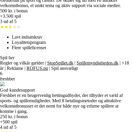
væddemål på sport og casino. De skiller sig ud med en attraktiv
velkomstbonus, et unikt tema og aktiv support via sociale medier.
500 kr. i bonus
+3.500 spil
3 ud af 5
Lavt indsatskrav
Loyalitetsprogram
Flere spillelicenser
Spil her
Regler og vilkår gælder |
StopSpillet.dk
|
Spillemyndigheden.dk
| +18
år | Reklame |
ROFUS.nu
| Spil ansvarligt
6
freshbet
God kundesupport
Freshbet er en brugervenlig bettingudbyder, der tilbyder et væld af
sports- og spillemuligheder. Med 8 betalingsmetoder og attraktive
velkomstbonusser er det nemt for både nye og erfarne spillere at
komme i gang.
250 kr. i bonus
+500 spil
4 ud af 5