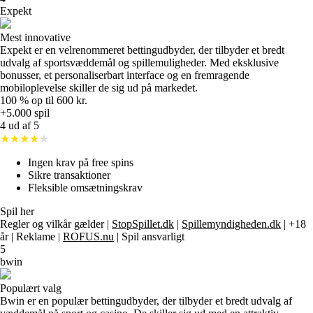
Expekt
Mest innovative
Expekt er en velrenommeret bettingudbyder, der tilbyder et bredt
udvalg af sportsvæddemål og spillemuligheder. Med eksklusive
bonusser, et personaliserbart interface og en fremragende
mobiloplevelse skiller de sig ud på markedet.
100 % op til 600 kr.
+5.000 spil
4 ud af 5
Ingen krav på free spins
Sikre transaktioner
Fleksible omsætningskrav
Spil her
Regler og vilkår gælder |
StopSpillet.dk
|
Spillemyndigheden.dk
| +18
år | Reklame |
ROFUS.nu
| Spil ansvarligt
5
bwin
Populært valg
Bwin er en populær bettingudbyder, der tilbyder et bredt udvalg af