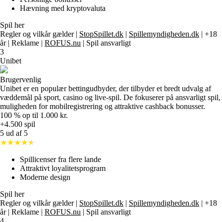
Hævning med kryptovaluta
Spil her
Regler og vilkår gælder |
StopSpillet.dk
|
Spillemyndigheden.dk
| +18
år | Reklame |
ROFUS.nu
| Spil ansvarligt
3
Unibet
Brugervenlig
Unibet er en populær bettingudbyder, der tilbyder et bredt udvalg af
væddemål på sport, casino og live-spil. De fokuserer på ansvarligt spil,
muligheden for mobilregistrering og attraktive cashback bonusser.
100 % op til 1.000 kr.
+4.500 spil
5 ud af 5
Spillicenser fra flere lande
Attraktivt loyalitetsprogram
Moderne design
Spil her
Regler og vilkår gælder |
StopSpillet.dk
|
Spillemyndigheden.dk
| +18
år | Reklame |
ROFUS.nu
| Spil ansvarligt
4