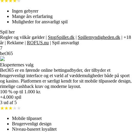
Ingen gebyrer
Mange års erfarfaring
Muligheder for ansvarligt spil
Spil her
Regler og vilkår gælder |
StopSpillet.dk
|
Spillemyndigheden.dk
| +18
år | Reklame |
ROFUS.nu
| Spil ansvarligt
7
bet365
Eksperternes valg
Bet365 er en førende online bettingudbyder, der tilbyder et
brugervenligt interface og et væld af væddemuligheder både på sport
og kasino. Platformen er særligt kendt for sit mobile tilpassede design,
rimelige cashback krav og moderne layout.
100 % op til 1.000 kr.
+4.000 spil
3 ud af 5
Mobile tilpasset
Brugervenligt design
Niveau-baseret loyalitet