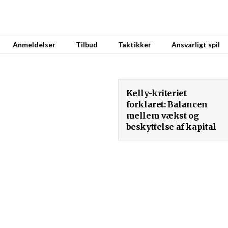
Anmeldelser
Tilbud
Taktikker
Ansvarligt spil
Kelly-kriteriet
forklaret: Balancen
mellem vækst og
beskyttelse af kapital