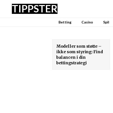
TIPPSTER
Betting
Casino
Spil
Modeller som støtte –
ikke som styring: Find
balancen i din
bettingstrategi