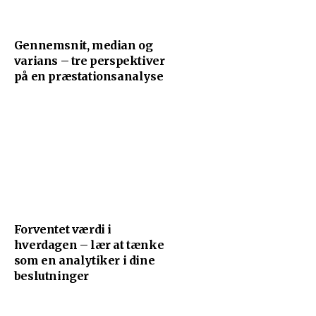
Gennemsnit, median og
varians – tre perspektiver
på en præstationsanalyse
Forventet værdi i
hverdagen – lær at tænke
som en analytiker i dine
beslutninger