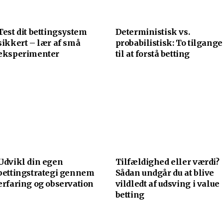
Test dit bettingsystem
Deterministisk vs.
sikkert – lær af små
probabilistisk: To tilgange
eksperimenter
til at forstå betting
Udvikl din egen
Tilfældighed eller værdi?
bettingstrategi gennem
Sådan undgår du at blive
erfaring og observation
vildledt af udsving i value
betting