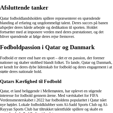
Afsluttende tanker
Qatar fodboldlandsholdets spillere repræsenterer en spændende
blanding af erfaring og ungdommeligt talent. Deres succes på banen
afspejler deres hårde arbejde og dedikation til sporten. Holdet
fortsætter med at imponere verden med deres præstationer, og det
bliver spændende at følge deres rejse fremover.
Fodboldpassion i Qatar og Danmark
Fodbold er mere end bare en sport – det er en passion, der forener
nationer og skaber stolthed blandt folket. To lande, Qatar og Danmark,
er kendt for deres dybe lidenskab for fodbold og deres engagement i at
støtte deres nationale hold.
Qatars Kærlighed til Fodbold
Qatar, et land beliggende i Mellemøsten, har oplevet en stigende
interesse for fodbold gennem årene. Med værtskabet for FIFA
Verdensmesterskabet i 2022 har fodboldens popularitet i Qatar nået
nye højder. Lokale fodboldklubber som Al-Sadd Sports Club og Al-
Rayyan Sports Club har tiltrukket talentfulde spillere og skabt en