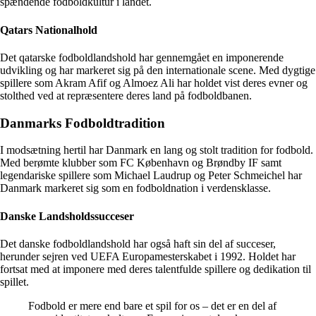
spændende fodboldkultur i landet.
Qatars Nationalhold
Det qatarske fodboldlandshold har gennemgået en imponerende
udvikling og har markeret sig på den internationale scene. Med dygtige
spillere som Akram Afif og Almoez Ali har holdet vist deres evner og
stolthed ved at repræsentere deres land på fodboldbanen.
Danmarks Fodboldtradition
I modsætning hertil har Danmark en lang og stolt tradition for fodbold.
Med berømte klubber som FC København og Brøndby IF samt
legendariske spillere som Michael Laudrup og Peter Schmeichel har
Danmark markeret sig som en fodboldnation i verdensklasse.
Danske Landsholdssucceser
Det danske fodboldlandshold har også haft sin del af succeser,
herunder sejren ved UEFA Europamesterskabet i 1992. Holdet har
fortsat med at imponere med deres talentfulde spillere og dedikation til
spillet.
Fodbold er mere end bare et spil for os – det er en del af