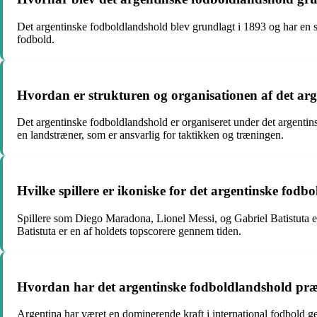
Det argentinske fodboldlandshold blev grundlagt i 1893 og har en sto
fodbold.
Hvordan er strukturen og organisationen af det ar
Det argentinske fodboldlandshold er organiseret under det argentins
en landstræner, som er ansvarlig for taktikken og træningen.
Hvilke spillere er ikoniske for det argentinske fod
Spillere som Diego Maradona, Lionel Messi, og Gabriel Batistuta er
Batistuta er en af holdets topscorere gennem tiden.
Hvordan har det argentinske fodboldlandshold præs
Argentina har været en dominerende kraft i international fodbold 