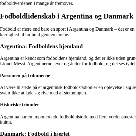
fodboldverdenen i mange år fremover.
Fodboldlidenskab i Argentina og Danmark
Fodbold er mere end bare en sport i Argentina og Danmark – det er en pa
kærlighed til fodbold gennem årene.
Argentina: Fodboldens hjemland
Argentina er kendt som fodboldens hjemland, og det er ikke uden grund.
Lionel Messi. Argentinerne lever og ånder for fodbold, og det ses tydel
Passionen på tribunerne
At være til stede på et argentinsk fodboldstadion er en oplevelse i sig 
svært ikke at lade sig rive med af stemningen.
Historiske triumfer
Argentina har en imponerende fodboldhistorie med flere verdensmestersk
kultur.
Danmark: Fodbold i hjertet