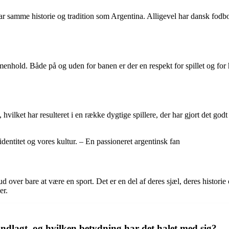
ar samme historie og tradition som Argentina. Alligevel har dansk fodb
nhold. Både på og uden for banen er der en respekt for spillet og for h
ilket har resulteret i en række dygtige spillere, der har gjort det godt
identitet og vores kultur. – En passioneret argentinsk fan
over bare at være en sport. Det er en del af deres sjæl, deres historie
er.
dlagt, og hvilken betydning har det halet med sig?