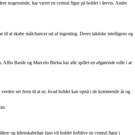
lere nogensinde, har været en central figur på holdet i årevis. Andre
ne til at skabe målchancer ud af ingenting. Deres taktiske intelligens og
lfio Basile og Marcelo Bielsa har alle spillet en afgørende rolle i at
 verden ser frem til at se, hvad holdet kan opnå i de kommende år og
fan
ere og lidenskabelige fans vil holdet forblive en central figur i