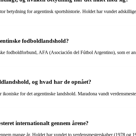
r betydning for argentinsk sportshistorie. Holdet har vundet adskillige 
gentinske fodboldlandshold?
ke fodboldforbund, AFA (Asociación del Fútbol Argentino), som er ansva
boldlandshold, og hvad har de opnået?
 ikoniske for det argentinske landshold. Maradona vandt verdensmesters
teret internationalt gennem årene?
gennem mange år. Holdet har vundet to verdensmesterskaber (1978 og 1