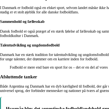
I Danmark er fodbold også en elsket sport, selvom landet måske ikke h
stadig er et stolt øjeblik for alle danske fodboldfans.
Sammenhold og fællesskab
Dansk fodbold er også præget af en stærk følelse af fællesskab og samme
fodboldkultur i Danmark.
Talentudvikling og ungdomsfodbold
Danmark har en stærk tradition for talentudvikling og ungdomsfodbold, hv
for unge talenter, der drømmer om en karriere inden for fodbold.
Fodbold er mere end bare en sport for os – det er en del af vores 
Afsluttende tanker
Både Argentina og Danmark har en dyb kærlighed til fodbold, der går ud 
universel sprog, der forbinder mennesker og nationer på tværs af græns
Hvornår blev det argentinske fodboldlandshold grun