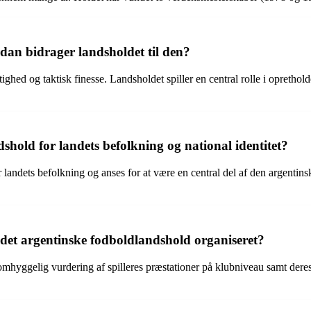
dan bidrager landsholdet til den?
ighed og taktisk finesse. Landsholdet spiller en central rolle i oprethol
hold for landets befolkning og national identitet?
andets befolkning og anses for at være en central del af den argentinsk
 det argentinske fodboldlandshold organiseret?
 omhyggelig vurdering af spilleres præstationer på klubniveau samt dere