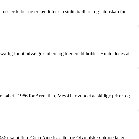
mesterskaber og er kendt for sin stolte tradition og lidenskab for
rlig for at udvælge spillere og trænere til holdet. Holdet ledes af
kabet i 1986 for Argentina, Messi har vundet adskillige priser, og
986), samt flere Copa America-titler og Olympiske guldmedaljer.