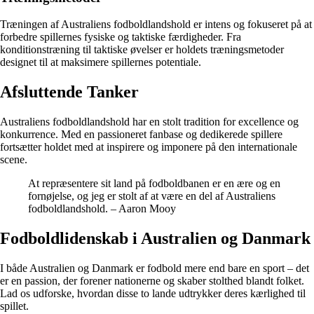
Træningen af Australiens fodboldlandshold er intens og fokuseret på at
forbedre spillernes fysiske og taktiske færdigheder. Fra
konditionstræning til taktiske øvelser er holdets træningsmetoder
designet til at maksimere spillernes potentiale.
Afsluttende Tanker
Australiens fodboldlandshold har en stolt tradition for excellence og
konkurrence. Med en passioneret fanbase og dedikerede spillere
fortsætter holdet med at inspirere og imponere på den internationale
scene.
At repræsentere sit land på fodboldbanen er en ære og en
fornøjelse, og jeg er stolt af at være en del af Australiens
fodboldlandshold. – Aaron Mooy
Fodboldlidenskab i Australien og Danmark
I både Australien og Danmark er fodbold mere end bare en sport – det
er en passion, der forener nationerne og skaber stolthed blandt folket.
Lad os udforske, hvordan disse to lande udtrykker deres kærlighed til
spillet.