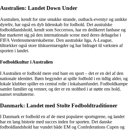
Australien: Landet Down Under
Australien, kendt for sine smukke strande, outback-eventyr og unikke
dyreliv, har også en dyb lidenskab for fodbold. Det australske
fodboldlandshold, kendt som Socceroos, har en dedikeret fanbase og
har markeret sig på den internationale scene med deres deltagelse i
FIFA Verdensmesterskaberne. Den australske liga, A-League,
tiltrækker også store tilskuermængder og har bidraget til væksten af
sporten i landet.
Fodboldkultur i Australien
I Australien er fodbold mere end bare en sport – det er en del af den
nationale identitet. Børn begynder at spille fodbold i en tidlig alder, og
lokale klubber spiller en central rolle i lokalsamfundet. Fodboldkampe
samler familier og venner, og der er en stolthed i at støtte ens hold,
uanset resultaterne.
Danmark: Landet med Stolte Fodboldtraditioner
I Danmark er fodbold en af de mest populære sportsgrene, og landet
har en lang historie med succes inden for sporten. Det danske
fodboldlandshold har vundet både EM og Confederations Cupen og