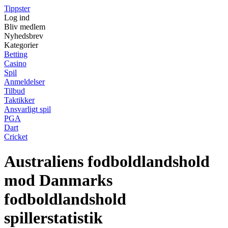
Tippster
Log ind
Bliv medlem
Nyhedsbrev
Kategorier
Betting
Casino
Spil
Anmeldelser
Tilbud
Taktikker
Ansvarligt spil
PGA
Dart
Cricket
Australiens fodboldlandshold
mod Danmarks
fodboldlandshold
spillerstatistik