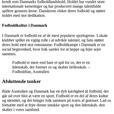
kendt som Danmarks fodboldlandshold. Holdet har vundet store
internationale turneringer og har produceret mange talentfulde
spillere gennem årene. Danskerne elsker deres fodbold og støtter
holdet med stor dedikation.
Fodboldkultur i Danmark
I Danmark er fodbold en af de mest populære sportsgrene. Lokale
klubber spiller en vigtig rolle i at udvikle talenter, og fans støtter
deres hold med stor entusiasme. Fodboldkampe i Danmark er en
social begivenhed, hvor folk samles for at heppe og fejre sejre
sammen.
Fodbold er mere end bare et spil for os, det er en
lidenskab, der forener os og skaber fællesskab. –
Fodboldfan, Australien
Afsluttende tanker
Både Australien og Danmark har en dyb kærlighed til fodbold, der
går ud over blot at være en sport. Fodbold er en del af deres kultur
og identitet, og det bringer folk sammen på tværs af grænser. Lad os
fortsætte med at fejre denne smukke sport og den lidenskab, den
skaber i vores samfund.