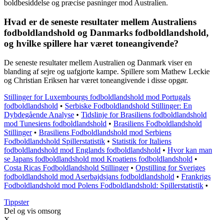
boldbesiddelse og præcise pasninger mod Australien.
Hvad er de seneste resultater mellem Australiens
fodboldlandshold og Danmarks fodboldlandshold,
og hvilke spillere har været toneangivende?
De seneste resultater mellem Australien og Danmark viser en
blanding af sejre og uafgjorte kampe. Spillere som Mathew Leckie
og Christian Eriksen har været toneangivende i disse opgør.
Stillinger for Luxembourgs fodboldlandshold mod Portugals
fodboldlandshold
•
Serbiske Fodboldlandshold Stillinger: En
Dybdegående Analyse
•
Tidslinje for Brasiliens fodboldlandshold
mod Tunesiens fodboldlandshold
•
Brasiliens Fodboldlandshold
Stillinger
•
Brasiliens Fodboldlandshold mod Serbiens
Fodboldlandshold Spillerstatistik
•
Statistik for Italiens
fodboldlandshold mod Englands fodboldlandshold
•
Hvor kan man
se Japans fodboldlandshold mod Kroatiens fodboldlandshold
•
Costa Ricas Fodboldlandshold Stillinger
•
Opstilling for Sveriges
fodboldlandshold mod Aserbajdsjans fodboldlandshold
•
Frankrigs
Fodboldlandshold mod Polens Fodboldlandshold: Spillerstatistik
•
Tippster
Del og vis omsorg
X