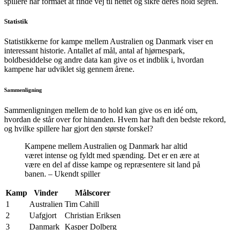
spillere har formået at finde vej til nettet og sikre deres hold sejren.
Statistik
Statistikkerne for kampe mellem Australien og Danmark viser en
interessant historie. Antallet af mål, antal af hjørnespark,
boldbesiddelse og andre data kan give os et indblik i, hvordan
kampene har udviklet sig gennem årene.
Sammenligning
Sammenligningen mellem de to hold kan give os en idé om,
hvordan de står over for hinanden. Hvem har haft den bedste rekord,
og hvilke spillere har gjort den største forskel?
Kampene mellem Australien og Danmark har altid
været intense og fyldt med spænding. Det er en ære at
være en del af disse kampe og repræsentere sit land på
banen. – Ukendt spiller
Kamp
Vinder
Målscorer
1
Australien
Tim Cahill
2
Uafgjort
Christian Eriksen
3
Danmark
Kasper Dolberg