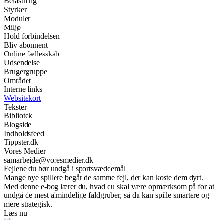
Belastning
Styrker
Moduler
Miljø
Hold forbindelsen
Bliv abonnent
Online fællesskab
Udsendelse
Brugergruppe
Området
Interne links
Websitekort
Tekster
Bibliotek
Blogside
Indholdsfeed
Tippster.dk
Vores Medier
samarbejde@voresmedier.dk
Fejlene du bør undgå i sportsvæddemål
Mange nye spillere begår de samme fejl, der kan koste dem dyrt.
Med denne e-bog lærer du, hvad du skal være opmærksom på for at
undgå de mest almindelige faldgruber, så du kan spille smartere og
mere strategisk.
Læs nu