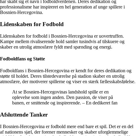
har skabt sig et navn i fodboldverdenen. Deres dedikation og
professionalisme har inspireret en hel generation af unge spillere i
Bosnien-Hercegovina.
Lidenskaben for Fodbold
Lidenskaben for fodbold i Bosnien-Hercegovina er uovertruffen.
Kampe mellem rivaliserende hold samler tusindvis af tilskuere og
skaber en utrolig atmosfære fyldt med spænding og energi.
Fodboldfans og Støtte
Fodboldfans i Bosnien-Hercegovina er kendt for deres dedikation og
støtte til holdet. Deres tilstedeværelse på stadion skaber en utrolig
atmosfære, der motiverer spillerne og viser en stærk fællesskabsfølelse.
At se Bosnien-Hercegovinas landshold spille er en
oplevelse som ingen anden. Den passion, de viser på
banen, er smittende og inspirerende. – En dedikeret fan
Afsluttende Tanker
I Bosnien-Hercegovina er fodbold mere end bare et spil. Det er en del
af nationens sjæl, der forener mennesker og skaber uforglemmelige