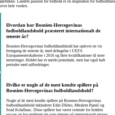
øjeblikke. Landets passion for fodbold er en inspiration for fodboldfans
over hele verden.
Hvordan har Bosnien-Hercegovinas
fodboldlandshold præsteret internationalt de
seneste år?
Bosnien-Hercegovinas fodboldlandshold har oplevet en vis
fremgang de seneste år, med deltagelse i UEFA
Europamesterskaberne i 2016 og flere kvalifikationer til store
turneringer. Holdet har et stærkt potentiale, men har også haft
perioder med udfordringer.
Hvilke er nogle af de mest kendte spillere på
Bosnien-Hercegovinas fodboldlandshold?
Nogle af de mest kendte spillere på Bosnien-Hercegovinas
fodboldlandshold inkluderer Edin Džeko, Miralem Pjanić og
Sead Kolašinac. Disse spillere har været centrale for holdets
succes og har etableret sig som stjerner på internationalt niveau.