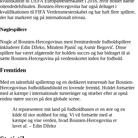
kvalifikation til UEFA Europamesterskabet i 2016, hvor holdet nåede
ottendedelsfinalen. Bosnien-Hercegovina har også deltaget i
kvalifikationen til FIFA Verdensmesterskabet og har haft flere spillere,
der har markeret sig på internationalt niveau.
Nøglespillere
Nogle af Bosnien-Hercegovinas mest fremtrædende fodboldspillere
inkluderer Edin Džeko, Miralem Pjanić og Asmir Begović. Disse
spillere har været afgørende for holdets succes og har bidraget til at
sætte Bosnien-Hercegovina på verdenskortet inden for fodbold.
Fremtiden
Med en talentfuld spillertrup og en dedikeret trænerstab har Bosnien-
Hercegovinas fodboldlandshold en lovende fremtid. Holdet fortsætter
med at kæmpe i internationale turneringer og stræber efter at opnå
endnu større succes på den globale scene.
At repræsentere mit land på fodboldbanen er en ære og en
kilde til stor stolthed for mig. Vi vil fortsætte med at
kæmpe og vise verden, hvad Bosnien-Hercegovina er
lavet af. – Edin Džeko