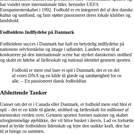
har vundet store internationale titler, herunder UEFA
Europamesterskabet i 1992. Fodbold er en integreret del af den danske
kultur og samfund, og fans støtter passioneret deres lokale klubber og
landshold.
Fodboldens Indflydelse på Danmark
Fodboldens succes i Danmark har haft en betydelig indflydelse på
nationens selvforståelse og image i udlandet. Landets evne til at
konkurrere på den internationale scene har styrket danskernes stolthed
og skabt en følelse af fællesskab og national identitet gennem sporten.
Fodbold er mere end bare et spil i Danmark; det er en del
af vores DNA og en kilde til glæde og samhørighed for os
alle. – En passioneret dansk fodboldfan
Afsluttende Tanker
Uanset om det er i Canada eller Danmark, er fodbold mere end blot et
spil – det er en kilde til glæde, stolthed og fællesskab for millioner af
mennesker verden over. Gennem sporten forenes nationer og skaber
uforglemmelige øjeblikke, der vil blive husket i årevis. Lad os fortsætte
med at hylde fodboldens lidenskab og fejre den unikke kraft, den har
til at bringe os sammen.