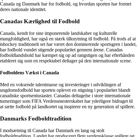
Canada og Danmark har for fodbold, og hvordan sporten har formet
deres nationale identitet.
Canadas Kærlighed til Fodbold
Canada, kendt for sine imponerende landskaber og kulturelle
mangfoldighed, har også en stærk tilknytning til fodbold. På trods af at
ishockey traditionelt set har været den dominerende sportsgren i landet,
har fodbold vundet stigende popularitet gennem årene. Canadas
fodboldlandshold har kæmpet sig op ad rangstigen og har efterhånden
etableret sig som en respektabel deltager på den internationale scene.
Fodboldens Vækst i Canada
Med en voksende talentmasse og investeringer i udviklingen af
ungdomsfodbold har sporten oplevet en stigning i popularitet blandt
canadiske sportsentusiaster. Canadas deltagelse i store internationale
turneringer som FIFA Verdensmesterskabet har yderligere bidraget til
at sætte fodbold på landkortet og inspirere en ny generation af spillere.
Danmarks Fodboldtradition
I modsætning til Canada har Danmark en lang og stolt
fodboldtradition. Landet har produceret flere verdensklasse spillere og