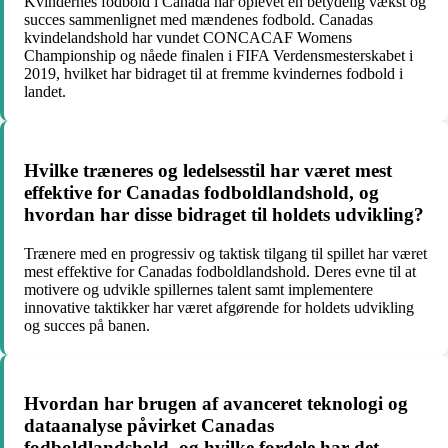
Kvindernes fodbold i Canada har oplevet en betydelig vækst og
succes sammenlignet med mændenes fodbold. Canadas
kvindelandshold har vundet CONCACAF Womens
Championship og nåede finalen i FIFA Verdensmesterskabet i
2019, hvilket har bidraget til at fremme kvindernes fodbold i
landet.
Hvilke træneres og ledelsesstil har været mest
effektive for Canadas fodboldlandshold, og
hvordan har disse bidraget til holdets udvikling?
Trænere med en progressiv og taktisk tilgang til spillet har været
mest effektive for Canadas fodboldlandshold. Deres evne til at
motivere og udvikle spillernes talent samt implementere
innovative taktikker har været afgørende for holdets udvikling
og succes på banen.
Hvordan har brugen af avanceret teknologi og
dataanalyse påvirket Canadas
fodboldlandshold, og hvilke fordele har det