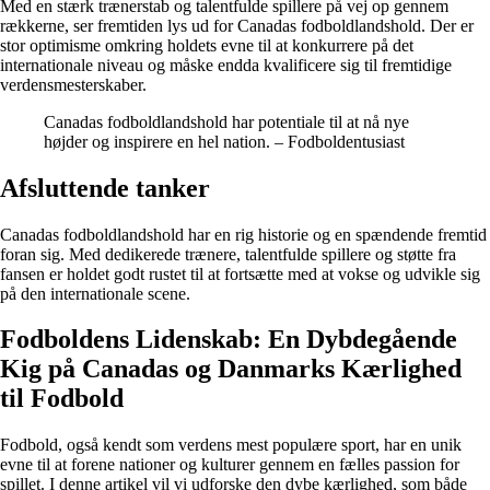
Med en stærk trænerstab og talentfulde spillere på vej op gennem
rækkerne, ser fremtiden lys ud for Canadas fodboldlandshold. Der er
stor optimisme omkring holdets evne til at konkurrere på det
internationale niveau og måske endda kvalificere sig til fremtidige
verdensmesterskaber.
Canadas fodboldlandshold har potentiale til at nå nye
højder og inspirere en hel nation. – Fodboldentusiast
Afsluttende tanker
Canadas fodboldlandshold har en rig historie og en spændende fremtid
foran sig. Med dedikerede trænere, talentfulde spillere og støtte fra
fansen er holdet godt rustet til at fortsætte med at vokse og udvikle sig
på den internationale scene.
Fodboldens Lidenskab: En Dybdegående
Kig på Canadas og Danmarks Kærlighed
til Fodbold
Fodbold, også kendt som verdens mest populære sport, har en unik
evne til at forene nationer og kulturer gennem en fælles passion for
spillet. I denne artikel vil vi udforske den dybe kærlighed, som både