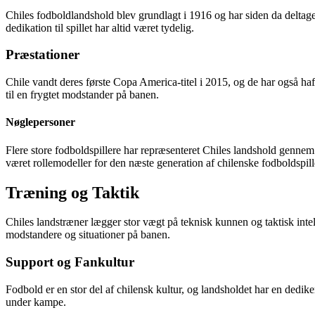
Chiles fodboldlandshold blev grundlagt i 1916 og har siden da deltag
dedikation til spillet har altid været tydelig.
Præstationer
Chile vandt deres første Copa America-titel i 2015, og de har også haft
til en frygtet modstander på banen.
Nøglepersoner
Flere store fodboldspillere har repræsenteret Chiles landshold gennem
været rollemodeller for den næste generation af chilenske fodboldspill
Træning og Taktik
Chiles landstræner lægger stor vægt på teknisk kunnen og taktisk intelli
modstandere og situationer på banen.
Support og Fankultur
Fodbold er en stor del af chilensk kultur, og landsholdet har en dedik
under kampe.