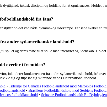
ygtighed, taktisk disciplin og holdånd for at opnå succes. Holdet træner 
e fodboldlandshold fra fans?
er støtter holdet ved både hjemme- og udekampe. Fansene skaber en fanta
g fra andre sydamerikanske landshold?
til spillet og deres evne til at spille med intensitet og lidenskab. Holde
ld overfor i fremtiden?
rfor, inkluderer konkurrencen fra andre sydamerikanske hold, behovet fo
udvikle sig og tilpasse sig skiftende trends i international fodbold.
hold
•
Tidslinje for Canadas Fodboldlandshold mod Marokkos Fodbold
fodboldlandshold
•
Brasiliens Fodboldlandshold mod Serbiens Fodbold
Mexicos fodboldlandshold
•
Schweiz Fodboldlandshold: En Dybdegåen