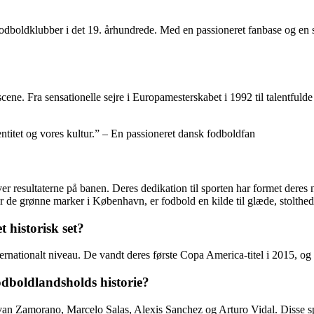
e fodboldklubber i det 19. århundrede. Med en passioneret fanbase og en
scene. Fra sensationelle sejre i Europamesterskabet i 1992 til talentf
dentitet og vores kultur.” – En passioneret dansk fodboldfan
 resultaterne på banen. Deres dedikation til sporten har formet deres n
er de grønne marker i København, er fodbold en kilde til glæde, stolthed
 historisk set?
rnationalt niveau. De vandt deres første Copa America-titel i 2015, og ho
fodboldlandsholds historie?
Ivan Zamorano, Marcelo Salas, Alexis Sanchez og Arturo Vidal. Disse spi