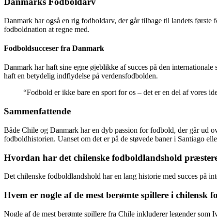
Danmarks Fodboldarv
Danmark har også en rig fodboldarv, der går tilbage til landets først
fodboldnation at regne med.
Fodboldsucceser fra Danmark
Danmark har haft sine egne øjeblikke af succes på den internationale 
haft en betydelig indflydelse på verdensfodbolden.
“Fodbold er ikke bare en sport for os – det er en del af vores i
Sammenfattende
Både Chile og Danmark har en dyb passion for fodbold, der går ud over
fodboldhistorien. Uanset om det er på de støvede baner i Santiago ell
Hvordan har det chilenske fodboldlandshold præsteret
Det chilenske fodboldlandshold har en lang historie med succes på inte
Hvem er nogle af de mest berømte spillere i chilensk 
Nogle af de mest berømte spillere fra Chile inkluderer legender som 