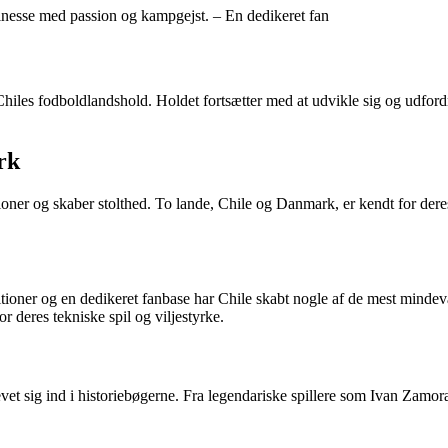
 finesse med passion og kampgejst. – En dedikeret fan
hiles fodboldlandshold. Holdet fortsætter med at udvikle sig og udfordre
rk
ioner og skaber stolthed. To lande, Chile og Danmark, er kendt for dere
aditioner og en dedikeret fanbase har Chile skabt nogle af de mest min
 deres tekniske spil og viljestyrke.
revet sig ind i historiebøgerne. Fra legendariske spillere som Ivan Zamo