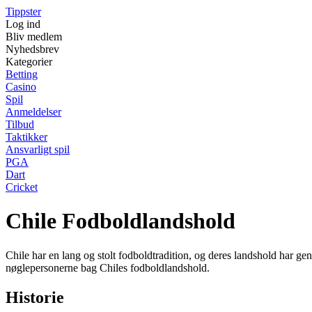
Tippster
Log ind
Bliv medlem
Nyhedsbrev
Kategorier
Betting
Casino
Spil
Anmeldelser
Tilbud
Taktikker
Ansvarligt spil
PGA
Dart
Cricket
Chile Fodboldlandshold
Chile har en lang og stolt fodboldtradition, og deres landshold har gen
nøglepersonerne bag Chiles fodboldlandshold.
Historie