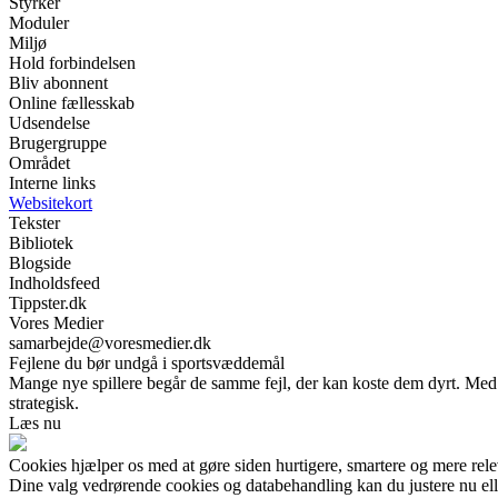
Styrker
Moduler
Miljø
Hold forbindelsen
Bliv abonnent
Online fællesskab
Udsendelse
Brugergruppe
Området
Interne links
Websitekort
Tekster
Bibliotek
Blogside
Indholdsfeed
Tippster.dk
Vores Medier
samarbejde@voresmedier.dk
Fejlene du bør undgå i sportsvæddemål
Mange nye spillere begår de samme fejl, der kan koste dem dyrt. Med
strategisk.
Læs nu
Cookies hjælper os med at gøre siden hurtigere, smartere og mere rele
Dine valg vedrørende cookies og databehandling kan du justere nu elle