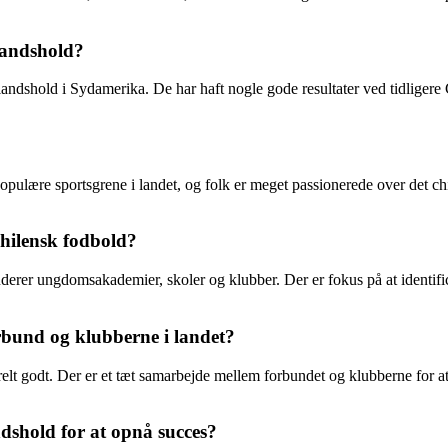
dlandshold?
 landshold i Sydamerika. De har haft nogle gode resultater ved tidliger
 populære sportsgrene i landet, og folk er meget passionerede over det 
chilensk fodbold?
derer ungdomsakademier, skoler og klubber. Der er fokus på at identifice
rbund og klubberne i landet?
lt godt. Der er et tæt samarbejde mellem forbundet og klubberne for a
ndshold for at opnå succes?