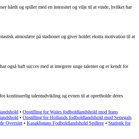
hårdt og spiller med en intensitet og vilje til at vinde, hvilket har
stisk atmosfære på stadioner og giver holdet ekstra motivation til at
t har også haft succes med at integrere unge talenter og er kendt for
r kontinuerlig talentudvikling og evnen til at opretholde deres
landshold
•
Opstilling for Wales fodboldlandshold mod Irans
landshold
•
Opstilling for Hollands fodboldlandshold mod Senegals
de Oversigt
•
Kasakhstans Fodboldlandshold Spillere
•
Statistik for