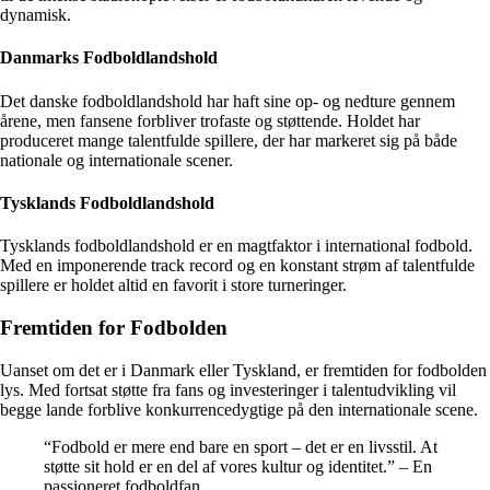
dynamisk.
Danmarks Fodboldlandshold
Det danske fodboldlandshold har haft sine op- og nedture gennem
årene, men fansene forbliver trofaste og støttende. Holdet har
produceret mange talentfulde spillere, der har markeret sig på både
nationale og internationale scener.
Tysklands Fodboldlandshold
Tysklands fodboldlandshold er en magtfaktor i international fodbold.
Med en imponerende track record og en konstant strøm af talentfulde
spillere er holdet altid en favorit i store turneringer.
Fremtiden for Fodbolden
Uanset om det er i Danmark eller Tyskland, er fremtiden for fodbolden
lys. Med fortsat støtte fra fans og investeringer i talentudvikling vil
begge lande forblive konkurrencedygtige på den internationale scene.
“Fodbold er mere end bare en sport – det er en livsstil. At
støtte sit hold er en del af vores kultur og identitet.” – En
passioneret fodboldfan