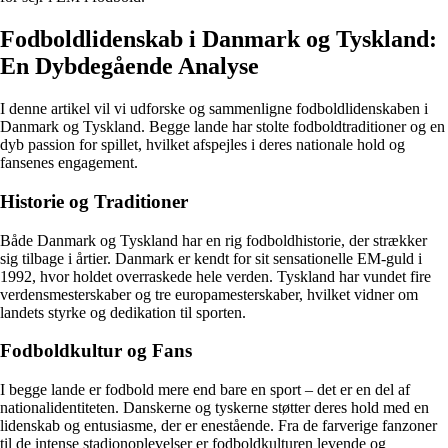
Fodboldlidenskab i Danmark og Tyskland:
En Dybdegående Analyse
I denne artikel vil vi udforske og sammenligne fodboldlidenskaben i
Danmark og Tyskland. Begge lande har stolte fodboldtraditioner og en
dyb passion for spillet, hvilket afspejles i deres nationale hold og
fansenes engagement.
Historie og Traditioner
Både Danmark og Tyskland har en rig fodboldhistorie, der strækker
sig tilbage i årtier. Danmark er kendt for sit sensationelle EM-guld i
1992, hvor holdet overraskede hele verden. Tyskland har vundet fire
verdensmesterskaber og tre europamesterskaber, hvilket vidner om
landets styrke og dedikation til sporten.
Fodboldkultur og Fans
I begge lande er fodbold mere end bare en sport – det er en del af
nationalidentiteten. Danskerne og tyskerne støtter deres hold med en
lidenskab og entusiasme, der er enestående. Fra de farverige fanzoner
til de intense stadionoplevelser er fodboldkulturen levende og