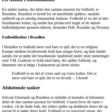
En anden nation, der deler den samme passion for fodbold, er
Brasilien. Brasilien er kendt for sit talentfulde spillere, smukke
spillestil og en utrolig entusiastisk fanbase. Fodbold er en del af den
brasilianske kultur, og landet har produceret nogle af de største
fodboldstjerner gennem tiderne, herunder Pelé, Ronaldo og Neymar.
Fodboldkultur i Brasilien
I Brasilien er fodbold mere end bare et spil; det er en religion.
Kampe mellem rivaliserende hold kan stoppe byen, og hele landet
samles for at støtte det brasilianske landshold under store turneringer
som VM. Gaderne er fyldt med børn, der spiller fodbold, og
drømmer om at følge i fodsporene på deres idoler.
Fodbold er en del af vores sjæl og vores kultur. Det er
mere end bare et spil; det er en livsstil. – Ukendt
Afsluttende tanker
Selvom Danmark og Brasilien er adskilte af tusinder af kilometer,
deler de den samme passion for fodbold. Uanset hvor du rejser i
verden, vil du finde folk, der elsker spillet og dedikerer deres tid og
energi til at støtte deres hold. Fodbold er en universel sprog, der