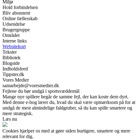
Miljø
Hold forbindelsen
Bliv abonnent
Online fællesskab
Udsendelse
Brugergruppe
Området
Interne links
Websitekort
Tekster
Bibliotek
Blogside
Indholdsfeed
Tippster.dk
Vores Medier
samarbejde@voresmedier.dk
Fejlene du bør undgå i sportsvæddemål
Mange nye spillere begår de samme fejl, der kan koste dem dyrt.
Med denne e-bog lærer du, hvad du skal være opmærksom på for at
undgå de mest almindelige faldgruber, så du kan spille smartere og
mere strategisk.
Læs nu
Cookies hjælper os med at gøre siden hurtigere, smartere og mere
relevant for dig.