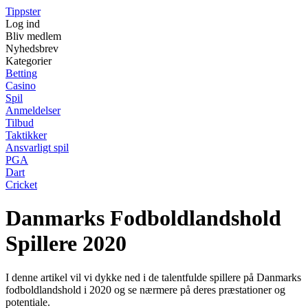
Tippster
Log ind
Bliv medlem
Nyhedsbrev
Kategorier
Betting
Casino
Spil
Anmeldelser
Tilbud
Taktikker
Ansvarligt spil
PGA
Dart
Cricket
Danmarks Fodboldlandshold
Spillere 2020
I denne artikel vil vi dykke ned i de talentfulde spillere på Danmarks
fodboldlandshold i 2020 og se nærmere på deres præstationer og
potentiale.