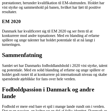
præstationer, herunder kvalifikation til EM-slutrunden. Holdet har
vist styrke og sammenhold på banen, hvilket har ført til positive
resultater.
EM 2020
Danmark har kvalificeret sig til EM 2020 og ser frem til at
konkurrere mod andre topnationer. Med en blanding af erfarne
spillere og unge talenter har holdet potentiale til at nå langt i
turneringen.
Sammenfatning
Samlet set har Danmarks fodboldlandshold i 2020 vist styrke, talent
og potentiale. Med en solid blanding af erfarne og unge spillere er
holdet godt rustet til at konkurrere på internationalt niveau og skabe
spændende øjeblikke for fans over hele verden.
Fodboldpassion i Danmark og andre
lande
Fodbold er mere end bare et spil i mange lande rundt om i verden.
Det er en passion, en kultur og en del af folks identitet. Danmark er