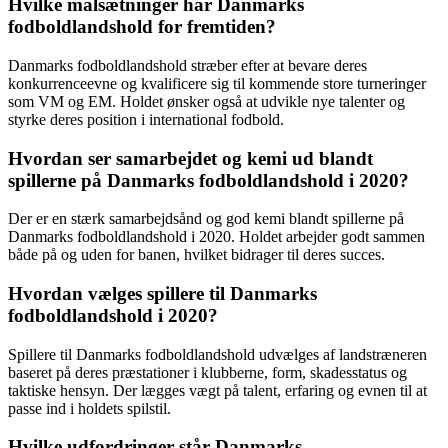
Hvilke målsætninger har Danmarks
fodboldlandshold for fremtiden?
Danmarks fodboldlandshold stræber efter at bevare deres
konkurrenceevne og kvalificere sig til kommende store turneringer
som VM og EM. Holdet ønsker også at udvikle nye talenter og
styrke deres position i international fodbold.
Hvordan ser samarbejdet og kemi ud blandt
spillerne på Danmarks fodboldlandshold i 2020?
Der er en stærk samarbejdsånd og god kemi blandt spillerne på
Danmarks fodboldlandshold i 2020. Holdet arbejder godt sammen
både på og uden for banen, hvilket bidrager til deres succes.
Hvordan vælges spillere til Danmarks
fodboldlandshold i 2020?
Spillere til Danmarks fodboldlandshold udvælges af landstræneren
baseret på deres præstationer i klubberne, form, skadesstatus og
taktiske hensyn. Der lægges vægt på talent, erfaring og evnen til at
passe ind i holdets spilstil.
Hvilke udfordringer står Danmarks