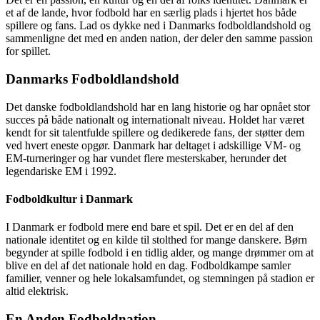
et af de lande, hvor fodbold har en særlig plads i hjertet hos både
spillere og fans. Lad os dykke ned i Danmarks fodboldlandshold og
sammenligne det med en anden nation, der deler den samme passion
for spillet.
Danmarks Fodboldlandshold
Det danske fodboldlandshold har en lang historie og har opnået stor
succes på både nationalt og internationalt niveau. Holdet har været
kendt for sit talentfulde spillere og dedikerede fans, der støtter dem
ved hvert eneste opgør. Danmark har deltaget i adskillige VM- og
EM-turneringer og har vundet flere mesterskaber, herunder det
legendariske EM i 1992.
Fodboldkultur i Danmark
I Danmark er fodbold mere end bare et spil. Det er en del af den
nationale identitet og en kilde til stolthed for mange danskere. Børn
begynder at spille fodbold i en tidlig alder, og mange drømmer om at
blive en del af det nationale hold en dag. Fodboldkampe samler
familier, venner og hele lokalsamfundet, og stemningen på stadion er
altid elektrisk.
En Anden Fodboldnation