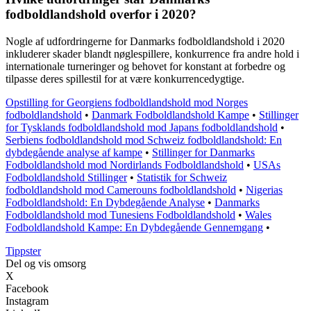
fodboldlandshold overfor i 2020?
Nogle af udfordringerne for Danmarks fodboldlandshold i 2020
inkluderer skader blandt nøglespillere, konkurrence fra andre hold i
internationale turneringer og behovet for konstant at forbedre og
tilpasse deres spillestil for at være konkurrencedygtige.
Opstilling for Georgiens fodboldlandshold mod Norges
fodboldlandshold
•
Danmark Fodboldlandshold Kampe
•
Stillinger
for Tysklands fodboldlandshold mod Japans fodboldlandshold
•
Serbiens fodboldlandshold mod Schweiz fodboldlandshold: En
dybdegående analyse af kampe
•
Stillinger for Danmarks
Fodboldlandshold mod Nordirlands Fodboldlandshold
•
USAs
Fodboldlandshold Stillinger
•
Statistik for Schweiz
fodboldlandshold mod Camerouns fodboldlandshold
•
Nigerias
Fodboldlandshold: En Dybdegående Analyse
•
Danmarks
Fodboldlandshold mod Tunesiens Fodboldlandshold
•
Wales
Fodboldlandshold Kampe: En Dybdegående Gennemgang
•
Tippster
Del og vis omsorg
X
Facebook
Instagram