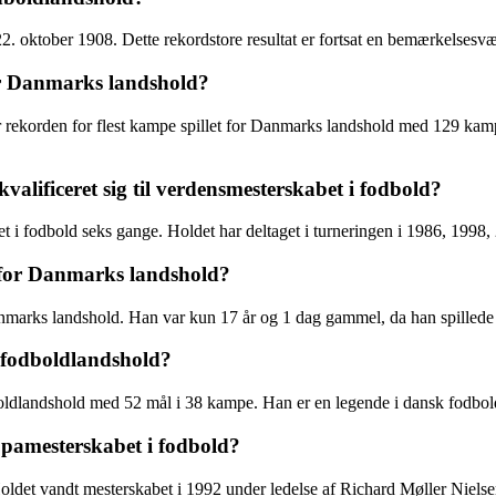
. oktober 1908. Dette rekordstore resultat er fortsat en bemærkelsesvær
for Danmarks landshold?
ar rekorden for flest kampe spillet for Danmarks landshold med 129 ka
ificeret sig til verdensmesterskabet i fodbold?
et i fodbold seks gange. Holdet har deltaget i turneringen i 1986, 1998
e for Danmarks landshold?
Danmarks landshold. Han var kun 17 år og 1 dag gammel, da han spillede
 fodboldlandshold?
dlandshold med 52 mål i 38 kampe. Han er en legende i dansk fodboldhi
amesterskabet i fodbold?
t vandt mesterskabet i 1992 under ledelse af Richard Møller Nielsen 