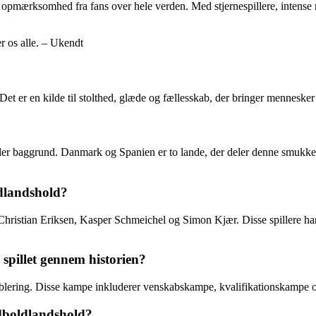
opmærksomhed fra fans over hele verden. Med stjernespillere, intense r
er os alle. – Ukendt
Det er en kilde til stolthed, glæde og fællesskab, der bringer mennesker
t eller baggrund. Danmark og Spanien er to lande, der deler denne smukke
dlandshold?
ristian Eriksen, Kasper Schmeichel og Simon Kjær. Disse spillere har s
pillet gennem historien?
ablering. Disse kampe inkluderer venskabskampe, kvalifikationskampe 
odboldlandshold?