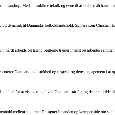
chael Laudrup. Med sin sublime teknik og evne til at skabe målchancer ha
iskhed og dynamik til Danmarks fodboldlandshold. Spillere som Christian
n, hårdt arbejde og talent. Spillerne træner intenst og arbejder sammen
æsenterer Danmark med stolthed og respekt, og deres engagement i at opnå
tolthed for at vise verden, hvad Danmark står for, og de er en kilde ti
nhold mellem spillerne. De støtter hinanden og kæmper side om side f