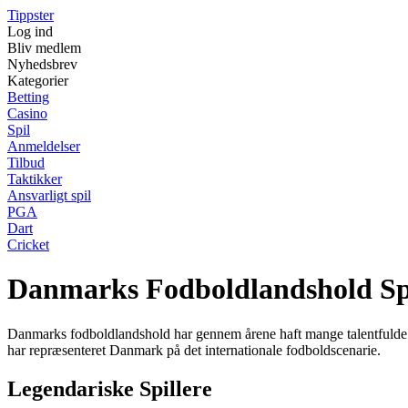
Tippster
Log ind
Bliv medlem
Nyhedsbrev
Kategorier
Betting
Casino
Spil
Anmeldelser
Tilbud
Taktikker
Ansvarligt spil
PGA
Dart
Cricket
Danmarks Fodboldlandshold Spi
Danmarks fodboldlandshold har gennem årene haft mange talentfulde sp
har repræsenteret Danmark på det internationale fodboldscenarie.
Legendariske Spillere