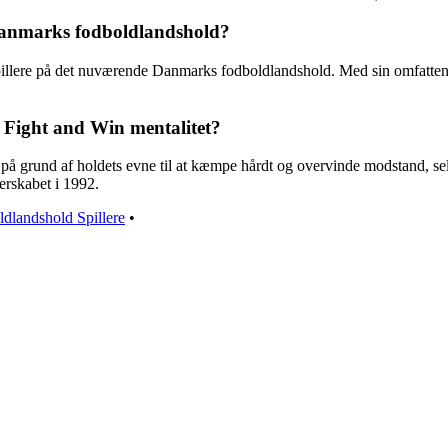
 Danmarks fodboldlandshold?
 spillere på det nuværende Danmarks fodboldlandshold. Med sin omfatten
 Fight and Win mentalitet?
å grund af holdets evne til at kæmpe hårdt og overvinde modstand, selv
erskabet i 1992.
dlandshold Spillere
•