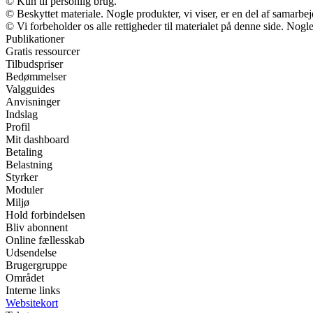
© Kun til personlig brug.
© Beskyttet materiale. Nogle produkter, vi viser, er en del af samarbe
© Vi forbeholder os alle rettigheder til materialet på denne side. Nog
Publikationer
Gratis ressourcer
Tilbudspriser
Bedømmelser
Valgguides
Anvisninger
Indslag
Profil
Mit dashboard
Betaling
Belastning
Styrker
Moduler
Miljø
Hold forbindelsen
Bliv abonnent
Online fællesskab
Udsendelse
Brugergruppe
Området
Interne links
Websitekort