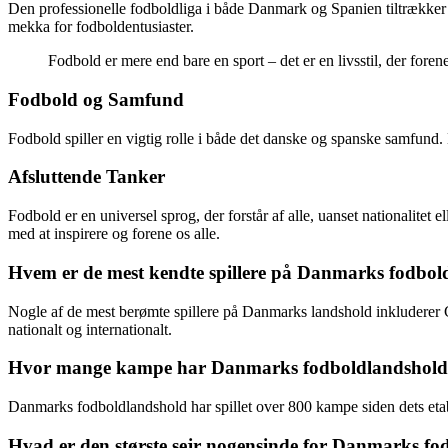
Den professionelle fodboldliga i både Danmark og Spanien tiltrækker 
mekka for fodboldentusiaster.
Fodbold er mere end bare en sport – det er en livsstil, der foren
Fodbold og Samfund
Fodbold spiller en vigtig rolle i både det danske og spanske samfund. 
Afsluttende Tanker
Fodbold er en universel sprog, der forstår af alle, uanset nationalite
med at inspirere og forene os alle.
Hvem er de mest kendte spillere på Danmarks fodbol
Nogle af de mest berømte spillere på Danmarks landshold inkluderer Ch
nationalt og internationalt.
Hvor mange kampe har Danmarks fodboldlandshold s
Danmarks fodboldlandshold har spillet over 800 kampe siden dets et
Hvad er den største sejr nogensinde for Danmarks f