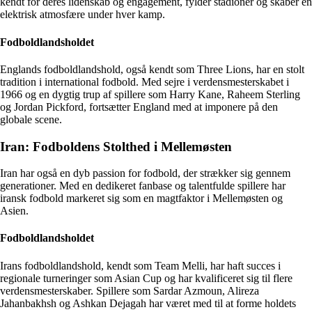
kendt for deres lidenskab og engagement, fylder stadioner og skaber en
elektrisk atmosfære under hver kamp.
Fodboldlandsholdet
Englands fodboldlandshold, også kendt som Three Lions, har en stolt
tradition i international fodbold. Med sejre i verdensmesterskabet i
1966 og en dygtig trup af spillere som Harry Kane, Raheem Sterling
og Jordan Pickford, fortsætter England med at imponere på den
globale scene.
Iran: Fodboldens Stolthed i Mellemøsten
Iran har også en dyb passion for fodbold, der strækker sig gennem
generationer. Med en dedikeret fanbase og talentfulde spillere har
iransk fodbold markeret sig som en magtfaktor i Mellemøsten og
Asien.
Fodboldlandsholdet
Irans fodboldlandshold, kendt som Team Melli, har haft succes i
regionale turneringer som Asian Cup og har kvalificeret sig til flere
verdensmesterskaber. Spillere som Sardar Azmoun, Alireza
Jahanbakhsh og Ashkan Dejagah har været med til at forme holdets