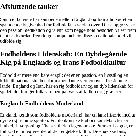
Afsluttende tanker
Sammenfattende har kampene mellem England og Iran altid været en
spændende begivenhed for fodboldfans verden over. Disse opgør viser
den passion, dedikation og talent, som begge hold besidder. Vi ser frem
til at se, hvordan fremtidige kampe mellem disse to nationale hold vil
udfolde sig.
Fodboldens Lidenskab: En Dybdegående
Kig på Englands og Irans Fodboldkultur
Fodbold er mere end bare et spil; det er en passion, en livsstil og en
kilde til national stolthed for mange lande verden over. To sådanne
lande, England og Iran, har en rig fodboldarv og en dyb lidenskab for
spillet, der bringer folk sammen på tværs af kulturer og grænser.
England: Fodboldens Moderland
England, kendt som fodboldens moderland, har en lang historie med at
dyrke og fremme sporten. Fra de ikoniske klubber som Manchester
United, Liverpool og Chelsea til den legendariske Premier League, er
fodbold en integreret del af den engelske kultur. De engelske fans,