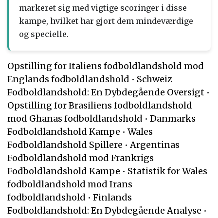
markeret sig med vigtige scoringer i disse
kampe, hvilket har gjort dem mindeværdige
og specielle.
Opstilling for Italiens fodboldlandshold mod
Englands fodboldlandshold
•
Schweiz
Fodboldlandshold: En Dybdegående Oversigt
•
Opstilling for Brasiliens fodboldlandshold
mod Ghanas fodboldlandshold
•
Danmarks
Fodboldlandshold Kampe
•
Wales
Fodboldlandshold Spillere
•
Argentinas
Fodboldlandshold mod Frankrigs
Fodboldlandshold Kampe
•
Statistik for Wales
fodboldlandshold mod Irans
fodboldlandshold
•
Finlands
Fodboldlandshold: En Dybdegående Analyse
•