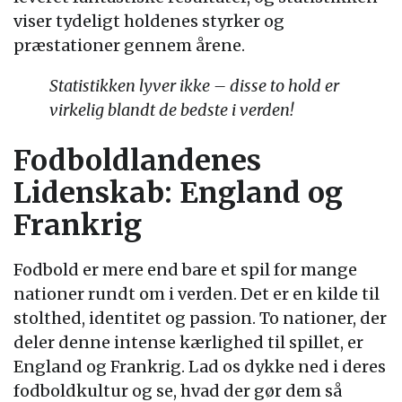
viser tydeligt holdenes styrker og
præstationer gennem årene.
Statistikken lyver ikke – disse to hold er
virkelig blandt de bedste i verden!
Fodboldlandenes
Lidenskab: England og
Frankrig
Fodbold er mere end bare et spil for mange
nationer rundt om i verden. Det er en kilde til
stolthed, identitet og passion. To nationer, der
deler denne intense kærlighed til spillet, er
England og Frankrig. Lad os dykke ned i deres
fodboldkultur og se, hvad der gør dem så