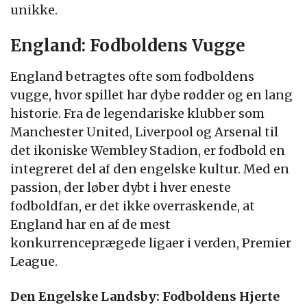
unikke.
England: Fodboldens Vugge
England betragtes ofte som fodboldens
vugge, hvor spillet har dybe rødder og en lang
historie. Fra de legendariske klubber som
Manchester United, Liverpool og Arsenal til
det ikoniske Wembley Stadion, er fodbold en
integreret del af den engelske kultur. Med en
passion, der løber dybt i hver eneste
fodboldfan, er det ikke overraskende, at
England har en af de mest
konkurrenceprægede ligaer i verden, Premier
League.
Den Engelske Landsby: Fodboldens Hjerte