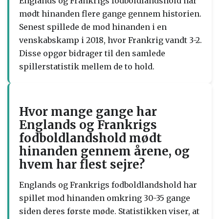
Englands og Frankrigs fodboldlandshold har
mødt hinanden flere gange gennem historien.
Senest spillede de mod hinanden i en
venskabskamp i 2018, hvor Frankrig vandt 3-2.
Disse opgør bidrager til den samlede
spillerstatistik mellem de to hold.
Hvor mange gange har
Englands og Frankrigs
fodboldlandshold mødt
hinanden gennem årene, og
hvem har flest sejre?
Englands og Frankrigs fodboldlandshold har
spillet mod hinanden omkring 30-35 gange
siden deres første møde. Statistikken viser, at