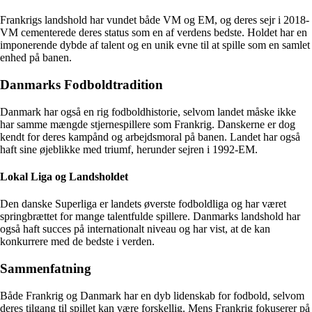
Frankrigs landshold har vundet både VM og EM, og deres sejr i 2018-
VM cementerede deres status som en af verdens bedste. Holdet har en
imponerende dybde af talent og en unik evne til at spille som en samlet
enhed på banen.
Danmarks Fodboldtradition
Danmark har også en rig fodboldhistorie, selvom landet måske ikke
har samme mængde stjernespillere som Frankrig. Danskerne er dog
kendt for deres kampånd og arbejdsmoral på banen. Landet har også
haft sine øjeblikke med triumf, herunder sejren i 1992-EM.
Lokal Liga og Landsholdet
Den danske Superliga er landets øverste fodboldliga og har været
springbrættet for mange talentfulde spillere. Danmarks landshold har
også haft succes på internationalt niveau og har vist, at de kan
konkurrere med de bedste i verden.
Sammenfatning
Både Frankrig og Danmark har en dyb lidenskab for fodbold, selvom
deres tilgang til spillet kan være forskellig. Mens Frankrig fokuserer på