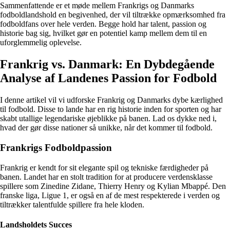
Sammenfattende er et møde mellem Frankrigs og Danmarks
fodboldlandshold en begivenhed, der vil tiltrække opmærksomhed fra
fodboldfans over hele verden. Begge hold har talent, passion og
historie bag sig, hvilket gør en potentiel kamp mellem dem til en
uforglemmelig oplevelse.
Frankrig vs. Danmark: En Dybdegående
Analyse af Landenes Passion for Fodbold
I denne artikel vil vi udforske Frankrig og Danmarks dybe kærlighed
til fodbold. Disse to lande har en rig historie inden for sporten og har
skabt utallige legendariske øjeblikke på banen. Lad os dykke ned i,
hvad der gør disse nationer så unikke, når det kommer til fodbold.
Frankrigs Fodboldpassion
Frankrig er kendt for sit elegante spil og tekniske færdigheder på
banen. Landet har en stolt tradition for at producere verdensklasse
spillere som Zinedine Zidane, Thierry Henry og Kylian Mbappé. Den
franske liga, Ligue 1, er også en af de mest respekterede i verden og
tiltrækker talentfulde spillere fra hele kloden.
Landsholdets Succes