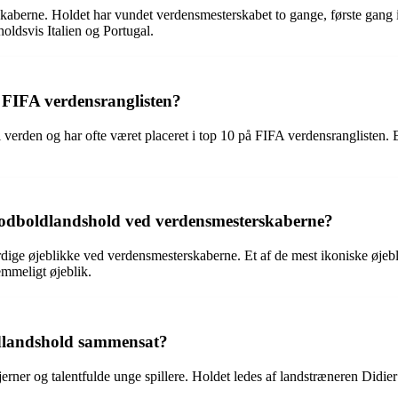
rskaberne. Holdet har vundet verdensmesterskabet to gange, første gang
holdsvis Italien og Portugal.
i FIFA verdensranglisten?
 i verden og har ofte været placeret i top 10 på FIFA verdensranglisten
s fodboldlandshold ved verdensmesterskaberne?
ge øjeblikke ved verdensmesterskaberne. Et af de mest ikoniske øjebli
emmeligt øjeblik.
ldlandshold sammensat?
stjerner og talentfulde unge spillere. Holdet ledes af landstræneren Di