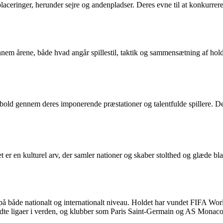
placeringer, herunder sejre og andenpladser. Deres evne til at konkurrer
em årene, både hvad angår spillestil, taktik og sammensætning af hold
dbold gennem deres imponerende præstationer og talentfulde spillere. De
er en kulturel arv, der samler nationer og skaber stolthed og glæde bla
g på både nationalt og internationalt niveau. Holdet har vundet FIFA W
yldte ligaer i verden, og klubber som Paris Saint-Germain og AS Monaco 