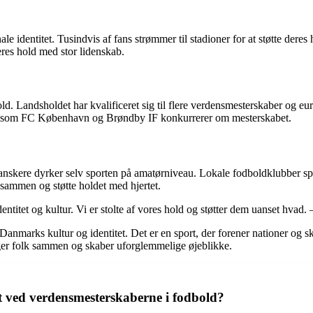
onale identitet. Tusindvis af fans strømmer til stadioner for at støtte 
eres hold med stor lidenskab.
bold. Landsholdet har kvalificeret sig til flere verdensmesterskaber 
old som FC København og Brøndby IF konkurrerer om mesterskabet.
skere dyrker selv sporten på amatørniveau. Lokale fodboldklubber spill
sammen og støtte holdet med hjertet.
dentitet og kultur. Vi er stolte af vores hold og støtter dem uanset hvad
anmarks kultur og identitet. Det er en sport, der forener nationer og 
inger folk sammen og skaber uforglemmelige øjeblikke.
 ved verdensmesterskaberne i fodbold?