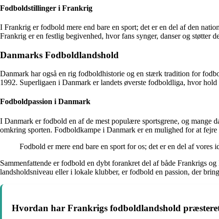
Fodboldstillinger i Frankrig
I Frankrig er fodbold mere end bare en sport; det er en del af den nati
Frankrig er en festlig begivenhed, hvor fans synger, danser og støtter d
Danmarks Fodboldlandshold
Danmark har også en rig fodboldhistorie og en stærk tradition for fod
1992. Superligaen i Danmark er landets øverste fodboldliga, hvor h
Fodboldpassion i Danmark
I Danmark er fodbold en af de mest populære sportsgrene, og mange dan
omkring sporten. Fodboldkampe i Danmark er en mulighed for at fejre 
Fodbold er mere end bare en sport for os; det er en del af vores i
Sammenfattende er fodbold en dybt forankret del af både Frankrigs og D
landsholdsniveau eller i lokale klubber, er fodbold en passion, der br
Hvordan har Frankrigs fodboldlandshold præsteret