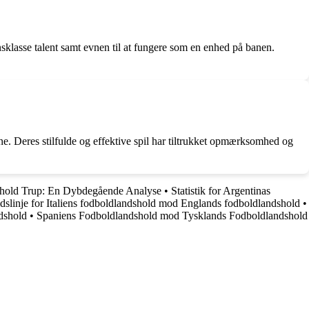
nsklasse talent samt evnen til at fungere som en enhed på banen.
ne. Deres stilfulde og effektive spil har tiltrukket opmærksomhed og
shold Trup: En Dybdegående Analyse
•
Statistik for Argentinas
dslinje for Italiens fodboldlandshold mod Englands fodboldlandshold
•
dshold
•
Spaniens Fodboldlandshold mod Tysklands Fodboldlandshold