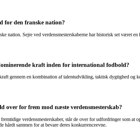
ld for den franske nation?
ske nation. Sejre ved verdensmesterskaberne har historisk set været en k
ominerende kraft inden for international fodbold?
ft gennem en kombination af talentudvikling, taktisk dygtighed og kolle
old over for frem mod næste verdensmesterskab?
e fremtidige verdensmesterskaber, står de over for udfordringer som at o
ejde hårdt sammen for at bevare deres konkurrenceevne.