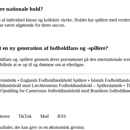
re nationale hold?
 af individuel klasse og kollektiv styrke. Holdet har spillere med verde
 har været afgørende for deres succes.
en ny generation af fodboldfans og -spillere?
ldfans og -spillere gennem deres præstationer på den internationale sce
billede at se op til og drømme om at efterligne.
statistik
•
Englands Fodboldlandshold Spillere
•
Islands Fodboldland
dlandshold mod Liechtensteins Fodboldlandshold – Spillerstatistik
•
Ti
•
Opstilling for Camerouns fodboldlandshold mod Brasiliens fodboldlan
terest
TikTok
Mail
RSS
saftaler, der kan give os en økonomisk gevinst.