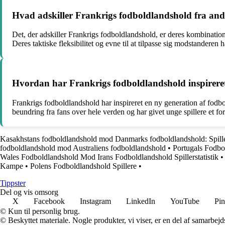
Hvad adskiller Frankrigs fodboldlandshold fra and
Det, der adskiller Frankrigs fodboldlandshold, er deres kombination
Deres taktiske fleksibilitet og evne til at tilpasse sig modstanderen
Hvordan har Frankrigs fodboldlandshold inspireret 
Frankrigs fodboldlandshold har inspireret en ny generation af fodbo
beundring fra fans over hele verden og har givet unge spillere et for
Kasakhstans fodboldlandshold mod Danmarks fodboldlandshold: Spiller
fodboldlandshold mod Australiens fodboldlandshold
•
Portugals Fodbol
Wales Fodboldlandshold Mod Irans Fodboldlandshold Spillerstatistik
Kampe
•
Polens Fodboldlandshold Spillere
•
Tippster
Del og vis omsorg
X
Facebook
Instagram
LinkedIn
YouTube
Pin
© Kun til personlig brug.
© Beskyttet materiale. Nogle produkter, vi viser, er en del af samarbejd