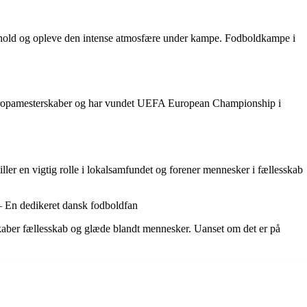
deres hold og opleve den intense atmosfære under kampe. Fodboldkampe i
og europamesterskaber og har vundet UEFA European Championship i
er en vigtig rolle i lokalsamfundet og forener mennesker i fællesskab
. – En dedikeret dansk fodboldfan
skaber fællesskab og glæde blandt mennesker. Uanset om det er på