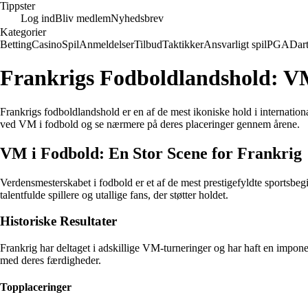
Tippster
Log ind
Bliv medlem
Nyhedsbrev
Kategorier
Betting
Casino
Spil
Anmeldelser
Tilbud
Taktikker
Ansvarligt spil
PGA
Dar
Frankrigs Fodboldlandshold: VM
Frankrigs fodboldlandshold er en af de mest ikoniske hold i internation
ved VM i fodbold og se nærmere på deres placeringer gennem årene.
VM i Fodbold: En Stor Scene for Frankrig
Verdensmesterskabet i fodbold er et af de mest prestigefyldte sportsbeg
talentfulde spillere og utallige fans, der støtter holdet.
Historiske Resultater
Frankrig har deltaget i adskillige VM-turneringer og har haft en impone
med deres færdigheder.
Topplaceringer