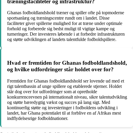
træningsfaciliteter og infrastruktur?
Ghanas fodboldlandshold træner og spiller ofte på topmoderne
sportsanlæg og træningscentre rundt om i landet. Disse
faciliteter giver spillerne mulighed for at træne under optimale
forhold og forberede sig bedst muligt til vigtige kampe og
turneringer. Der investeres løbende i at forbedre infrastrukturen
og støtte udviklingen af landets talentfulde fodboldspillere.
Hvad er fremtiden for Ghanas fodboldlandshold,
og hvilke udfordringer står holdet over for?
Fremtiden for Ghanas fodboldlandshold ser lovende ud med et
rigt talentbassin af unge spillere og etablerede stjerner. Holdet
står dog over for udfordringer som at opretholde
konkurrenceevnen på internationalt niveau, sikre talentudvikling
og støtte bæredygtig vækst og succes på lang sigt. Med
kontinuerlig støtte og investeringer i fodboldens udvikling i
landet, har Ghana potentialet til at forblive en af Afrikas mest
indflydelsesrige fodboldnationer.