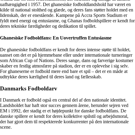
uafhængighed i 1957. Det ghanesiske fodboldlandshold har været en
kilde til national stolthed og glæde, og deres fans støtter holdet med en
lidenskab, der er enestående. Kampene på Accra Sports Stadium er
fyldt med energi og entusiasme, og Ghanas fodboldspillere er kendt for
deres tekniske færdigheder og dedikation til spillet.
Ghanesiske Fodboldfans: En Uovertruffen Entusiasme
De ghanesiske fodboldfans er kendt for deres intense støtte til holdet,
uanset om det er på hjemmebane eller under internationale turneringer
som African Cup of Nations. Deres sange, dans og farverige kostumer
skaber en festlig atmosfære på stadion, der er en oplevelse i sig selv.
For ghaneserne er fodbold mere end bare et spil – det er en måde at
udtrykke deres kærlighed til deres land og fællesskab.
Danmarks Fodboldarv
I Danmark er fodbold også en central del af den nationale identitet.
Landsholdet har haft stor succes gennem årene, herunder sejren ved
EM i 1992, der stadig er et højdepunkt for danske fodboldfans. De
danske spillere er kendt for deres kollektive spilstil og arbejdsmoral,
der har gjort dem til respekterede konkurrenter på den internationale
scene.