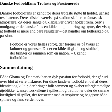
Danske Fodboldfans: Trofaste og Passionerede
Danske fodboldfans er kendt for deres trofaste støtte til holdet, uanset
resultaterne. Deres tilstedeværelse på stadion skaber en fantastisk
atmosfære, og deres sange og klapsalver driver holdet frem. Selv i
modgang er de danske fans en kilde til opmuntring og støtte, der viser,
at fodbold er mere end bare resultater – det handler om fællesskab og
passion.
Fodbold er vores fælles sprog, der forener os på tværs af
kulturer og grænser. Det er en kilde til glæde og stolthed,
der bringer os sammen som en nation. – Ukendt
fodboldfan
Sammenfatning
Både Ghana og Danmark har en dyb passion for fodbold, der går ud
over blot at være tilskuere. For disse lande er fodbold en del af deres
identitet og kultur, der bringer folk sammen og skaber uforglemmelige
øjeblikke. Uanset forskellene i spillestil og traditioner deler de samme
kærlighed til spillet, der fortsætter med at inspirere og begejstre både
spillere og fans verden over.