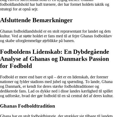
fodboldlandshold har haft trænere, der har formet holdets taktik og
strategi for at opnå sejr.
Afsluttende Bemærkninger
Ghanas fodboldlandshold er en stolt repræsentant for landet og dets
kultur. Ved at støtte holdet er fans med til at fejre Ghanas fodboldarv
og skabe uforglemmelige øjeblikke på banen.
Fodboldens Lidenskab: En Dybdegående
Analyse af Ghanas og Danmarks Passion
for Fodbold
Fodbold er mere end bare et spil – det er en lidenskab, der forener
nationer og fylder stadions med jubel og spænding. To lande, Ghana
og Danmark, er kendt for deres stærke fodboldtraditioner og
dedikerede fans. Lad os dykke ned i disse landes kærlighed til spillet
og udforske, hvad der gør fodbold til en så central del af deres kultur.
Ghanas Fodboldtradition
Ghana har en stolt fodboldhistorie, der strækker sig tilbage til landets