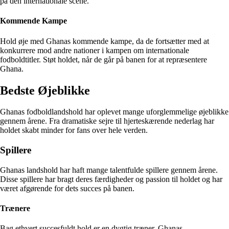
på den internationale scene.
Kommende Kampe
Hold øje med Ghanas kommende kampe, da de fortsætter med at
konkurrere mod andre nationer i kampen om internationale
fodboldtitler. Støt holdet, når de går på banen for at repræsentere
Ghana.
Bedste Øjeblikke
Ghanas fodboldlandshold har oplevet mange uforglemmelige øjeblikke
gennem årene. Fra dramatiske sejre til hjerteskærende nederlag har
holdet skabt minder for fans over hele verden.
Spillere
Ghanas landshold har haft mange talentfulde spillere gennem årene.
Disse spillere har bragt deres færdigheder og passion til holdet og har
været afgørende for dets succes på banen.
Trænere
Bag ethvert succesfuldt hold er en dygtig træner. Ghanas