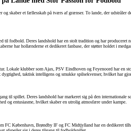
på Lande med Stor Passion for Fodbold
oner og skaber et fællesskab på tværs af grænser. To lande, der udstrål
il fodbold. Deres landshold har en stolt tradition og har produceret no
berne har hollænderne et dedikeret fanbase, der støtter holdet i med
ultur. Lokale klubber som Ajax, PSV Eindhoven og Feyenoord har en stor
dygtighed, taktisk intelligens og smukke spilsekvenser, hvilket har gjor
ng til spillet. Deres landshold har markeret sig på den internationale s
hed og entusiasme, hvilket skaber en utrolig atmosfære under kampe.
som FC København, Brøndby IF og FC Midtjylland har en dedikeret tilhæ
 afspejler sig i deres tilgang til fodboldspillet.