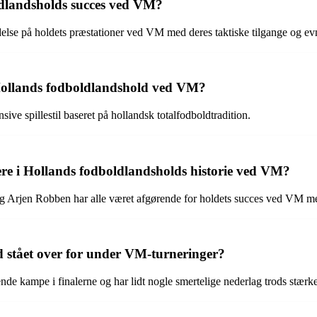
ldlandsholds succes ved VM?
lse på holdets præstationer ved VM med deres taktiske tilgange og evne 
or Hollands fodboldlandshold ved VM?
ive spillestil baseret på hollandsk totalfodboldtradition.
ere i Hollands fodboldlandsholds historie ved VM?
 Arjen Robben har alle været afgørende for holdets succes ved VM me
 stået over for under VM-turneringer?
e kampe i finalerne og har lidt nogle smertelige nederlag trods stærke