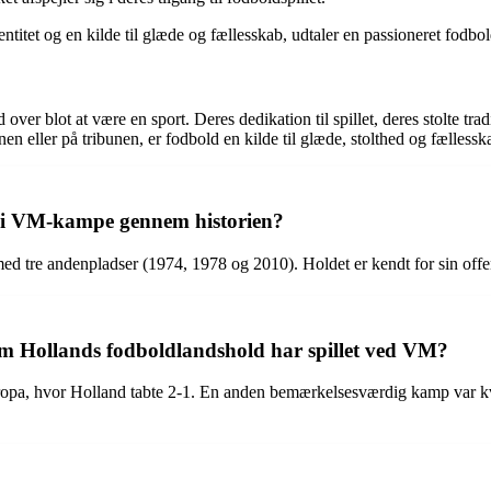
dentitet og en kilde til glæde og fællesskab, udtaler en passioneret fodb
er blot at være en sport. Deres dedikation til spillet, deres stolte tra
eller på tribunen, er fodbold en kilde til glæde, stolthed og fællesskab
 i VM-kampe gennem historien?
d tre andenpladser (1974, 1978 og 2010). Holdet er kendt for sin offensi
om Hollands fodboldlandshold har spillet ved VM?
pa, hvor Holland tabte 2-1. En anden bemærkelsesværdig kamp var kvar