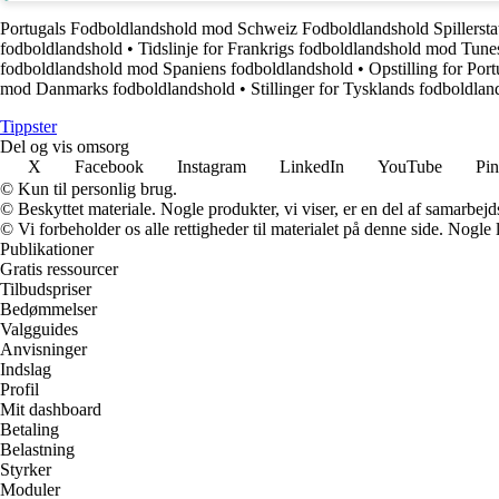
Portugals Fodboldlandshold mod Schweiz Fodboldlandshold Spillerstat
fodboldlandshold
•
Tidslinje for Frankrigs fodboldlandshold mod Tune
fodboldlandshold mod Spaniens fodboldlandshold
•
Opstilling for Po
mod Danmarks fodboldlandshold
•
Stillinger for Tysklands fodboldl
Tippster
Del og vis omsorg
X
Facebook
Instagram
LinkedIn
YouTube
Pin
© Kun til personlig brug.
© Beskyttet materiale. Nogle produkter, vi viser, er en del af samarbejd
© Vi forbeholder os alle rettigheder til materialet på denne side. Nogle
Publikationer
Gratis ressourcer
Tilbudspriser
Bedømmelser
Valgguides
Anvisninger
Indslag
Profil
Mit dashboard
Betaling
Belastning
Styrker
Moduler