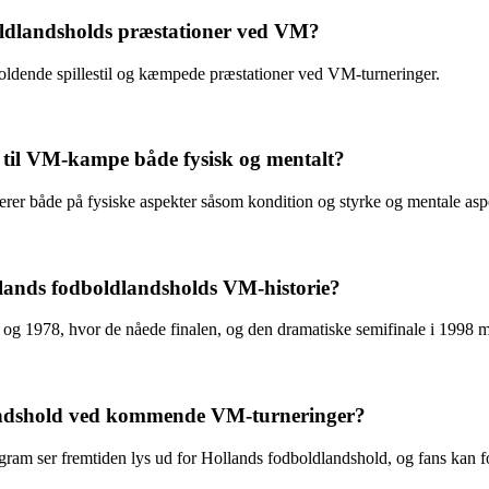
oldlandsholds præstationer ved VM?
rholdende spillestil og kæmpede præstationer ved VM-turneringer.
 til VM-kampe både fysisk og mentalt?
rer både på fysiske aspekter såsom kondition og styrke og mentale aspek
ollands fodboldlandsholds VM-historie?
4 og 1978, hvor de nåede finalen, og den dramatiske semifinale i 1998 m
landshold ved kommende VM-turneringer?
program ser fremtiden lys ud for Hollands fodboldlandshold, og fans k