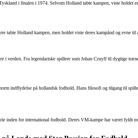
skland i finalen i 1974. Selvom Holland tabte kampen, viste holdet en
rre tabte Holland kampen, men holdet viste deres kampånd og evne til a
e i verden. Fra legendariske spillere som Johan Cruyff til dygtige træne
orm indflydelse på hollandsk fodbold. Hans filosofi og tilgang til spille
rie inden for international fodbold. Deres VM-kampe har været fyldt m