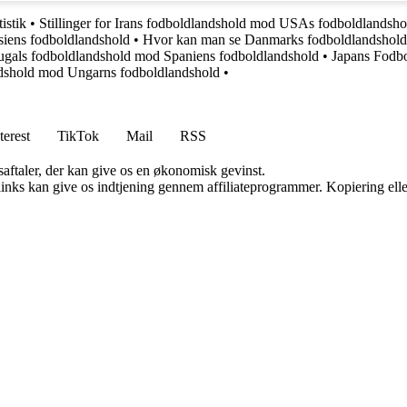
istik
•
Stillinger for Irans fodboldlandshold mod USAs fodboldlandsho
siens fodboldlandshold
•
Hvor kan man se Danmarks fodboldlandshold
rtugals fodboldlandshold mod Spaniens fodboldlandshold
•
Japans Fodbo
andshold mod Ungarns fodboldlandshold
•
terest
TikTok
Mail
RSS
saftaler, der kan give os en økonomisk gevinst.
 links kan give os indtjening gennem affiliateprogrammer. Kopiering elle