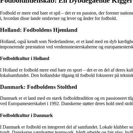
Fodboldlidenskab: En Dybdegående Kigger 
Fodbold er mere end bare et spil – det er en passion, der forener nati
i, hvordan disse lande omfavner og lever og ånder for fodbold.
Holland: Fodboldens Hjemland
Holland, også kendt som Nederlandene, er et land med en dyb kærlighed t
imponerende præstation ved verdensmesterskaberne og europamesterska
Fodboldkultur i Holland
I Holland er fodbold mere end bare en sport – det er en del af deres k
lokalsamfundet. Den hollandske tilgang til fodbold fokuserer på teknisk 
Danmark: Fodboldens Stolthed
Danmark er et land med en stærk fodboldtradition og en passioneret tilga
ved Europamesterskabet i 1992. Danskerne støtter deres hold med stolt
Fodboldkultur i Danmark
I Danmark er fodbold en integreret del af samfundet. Lokale klubber 
tyndt. Danskerne værdsætter teamwork, hårdt arbejde og fair play, hvilket