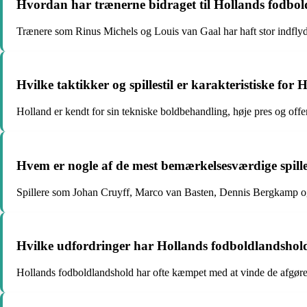
Hvordan har trænerne bidraget til Hollands fodbo
Trænere som Rinus Michels og Louis van Gaal har haft stor indflyde
Hvilke taktikker og spillestil er karakteristiske f
Holland er kendt for sin tekniske boldbehandling, høje pres og offens
Hvem er nogle af de mest bemærkelsesværdige spill
Spillere som Johan Cruyff, Marco van Basten, Dennis Bergkamp og
Hvilke udfordringer har Hollands fodboldlandshold
Hollands fodboldlandshold har ofte kæmpet med at vinde de afgørend