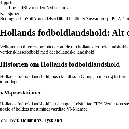
Tippster
Log ind
Bliv medlem
Nyhedsbrev
Kategorier
Betting
Casino
Spil
Anmeldelser
Tilbud
Taktikker
Ansvarligt spil
PGA
Dar
Hollands fodboldlandshold: Al
Velkommen til vores omfattende guide om hollands fodboldlandshold o
verdensklassefodbold med det hollandske landshold!
Historien om Hollands fodboldlandshold
Hollands fodboldlandshold, også kendt som Oranje, har en rig historie 
turneringer.
VM-præstationer
Hollands fodboldlandshold har deltaget i adskillige FIFA Verdensmester
nogle af holdets mest mindeværdige VM-kampe.
VM 1974: Holland vs. Tyskland