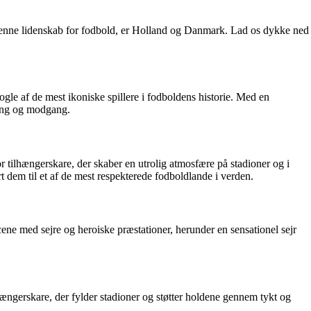
er denne lidenskab for fodbold, er Holland og Danmark. Lad os dykke ned
gle af de mest ikoniske spillere i fodboldens historie. Med en
gang og modgang.
 tilhængerskare, der skaber en utrolig atmosfære på stadioner og i
t dem til et af de mest respekterede fodboldlande i verden.
cene med sejre og heroiske præstationer, herunder en sensationel sejr
ngerskare, der fylder stadioner og støtter holdene gennem tykt og