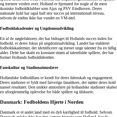
og trænere verden over. Holland er hjemsted for nogle af de mest
ikoniske fodboldklubber som Ajax og PSV Eindhoven. Deres
nationale hold har også haft stor succes på internationalt niveau,
selvom de endnu ikke har vundet en VM-titel.
Fodboldakademier og Ungdomsudvikling
En af de nøglefaktorer, der har bidraget til Hollands succes inden for
fodbold, er deres fokus på ungdomsudvikling. Landet har etableret
fodboldakademier, der identificerer og træner unge talenter fra en tidlig
alder. Dette har skabt en konstant strøm af talentfulde spillere, der har
formet Hollands fodboldidentitet.
Fanskultur og Stadionatmosfære
Hollandske fodboldfans er kendt for deres lidenskab og engagement.
Deres stadioner er fyldt med farverige fanatikere, der støtter deres hold
uanset resultatet. Den unikke atmosfære på hollandske stadioner skaber
en uforglemmelig oplevelse for både spillere og tilskuere.
Danmark: Fodboldens Hjerte i Norden
Danmark er et andet land med en dyb kærlighed til fodbold. Selvom
Danmark måske ikke har den samme historie som Holland, har de