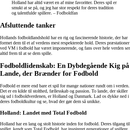
Holland har altid været en af mine favoritter. Deres spil er
smukt at se på, og jeg har stor respekt for deres tradition
og talentfulde spillere. – Fodboldfan
Afsluttende tanker
Hollands fodboldlandshold har en rig og fascinerende historie, der har
formet dem til et af verdens mest respekterede hold. Deres præstationer
ved VM i fodbold har været imponerende, og fans over hele verden ser
altid frem til at se dem spille.
Fodboldlidenskab: En Dybdegående Kig på
Lande, der Brænder for Fodbold
Fodbold er mere end bare et spil for mange nationer rundt om i verden.
Det er en kilde til stolthed, fællesskab og passion. To lande, der skiller
sig ud i fodboldverdenen, er Holland og Danmark. Lad os dykke ned i
deres fodboldkultur og se, hvad der gør dem så unikke.
Holland: Landet med Total Fodbold
Holland har en lang og stolt historie inden for fodbold. Deres tilgang til
spillet, kendt som Total Fodbold, har inspireret generationer af spillere