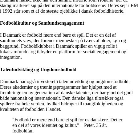
stadig markeret sig på den internationale fodboldscene. Deres sejr i EM
i 1992 står som et af de største øjeblikke i dansk fodboldhistorie.
Fodboldkultur og Samfundsengagement
I Danmark er fodbold mere end bare et spil. Det er en del af
samfundets væv, der forener mennesker på tværs af alder, køn og
baggrund. Fodboldklubber i Danmark spiller en vigtig rolle i
lokalsamfundet og tilbyder en platform for socialt engagement og
integration.
Talentudvikling og Ungdomsfodbold
Danmark har også investeret i talentudvikling og ungdomsfodbold.
Deres akademier og træningsprogrammer har hjulpet med at
frembringe en ny generation af danske talenter, der har gjort det godt
både nationalt og internationalt. Den danske liga tiltrækker også
spillere fra hele verden, hvilket bidrager til mangfoldigheden og
kvaliteten af fodbolden i landet.
“Fodbold er mere end bare et spil for os danskere. Det er
en del af vores identitet og kultur.” – Peter, 35 år,
fodboldfan