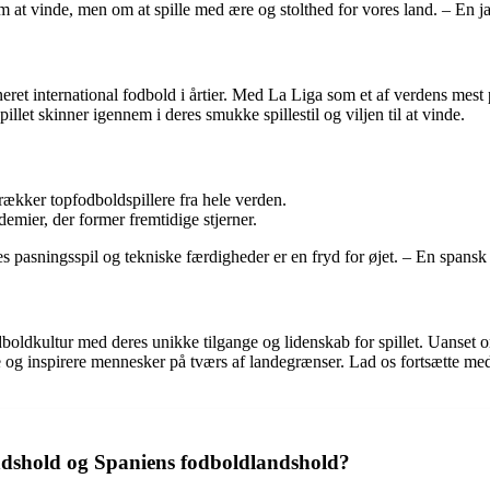
 at vinde, men om at spille med ære og stolthed for vores land. – En j
ret international fodbold i årtier. Med La Liga som et af verdens mest p
let skinner igennem i deres smukke spillestil og viljen til at vinde.
rækker topfodboldspillere fra hele verden.
mier, der former fremtidige stjerner.
s pasningsspil og tekniske færdigheder er en fryd for øjet. – En spansk
ldkultur med deres unikke tilgange og lidenskab for spillet. Uanset om 
ene og inspirere mennesker på tværs af landegrænser. Lad os fortsætte me
dshold og Spaniens fodboldlandshold?