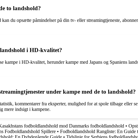
e to landshold?
an du opsætte påmindelser på din tv- eller streamingtjeneste, abonnere 
landshold i HD-kvalitet?
 se kampe i HD-kvalitet, herunder kampe med Japans og Spaniens landsho
 streamingtjenester under kampe med de to landshold?
statistik, kommentarer fra eksperter, mulighed for at spole tilbage elle
ig mere indsigt i kampene.
r Kasakhstans fodboldlandshold mod Danmarks fodboldlandshold
•
Opst
ns Fodboldlandshold Spillere
•
Fodboldlandshold Rangliste: En Guide t
dshold: En Dybdegående Guide
•
Tidslinje for Serbiens fodboldlands