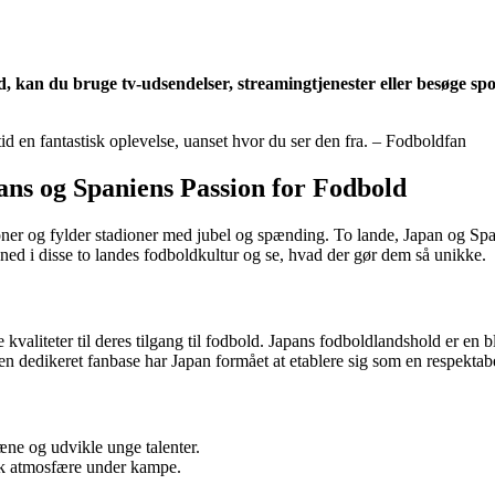
 kan du bruge tv-udsendelser, streamingtjenester eller besøge sp
d en fantastisk oplevelse, uanset hvor du ser den fra. – Fodboldfan
ns og Spaniens Passion for Fodbold
tioner og fylder stadioner med jubel og spænding. To lande, Japan og Sp
ned i disse to landes fodboldkultur og se, hvad der gør dem så unikke.
e kvaliteter til deres tilgang til fodbold. Japans fodboldlandshold er en 
dedikeret fanbase har Japan formået at etablere sig som en respektab
ræne og udvikle unge talenter.
isk atmosfære under kampe.