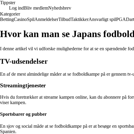
Tippster
Log ind
Bliv medlem
Nyhedsbrev
Kategorier
Betting
Casino
Spil
Anmeldelser
Tilbud
Taktikker
Ansvarligt spil
PGA
Dar
Hvor kan man se Japans fodbol
I denne artikel vil vi udforske mulighederne for at se en spændende 
TV-udsendelser
En af de mest almindelige måder at se fodboldkampe på er gennem tv-u
Streamingtjenester
Hvis du foretrækker at streame kampen online, kan du abonnere på fors
viser kampen.
Sportsbarer og pubber
En sjov og social måde at se fodboldkampe på er at besøge en sportsbar 
Spanien.