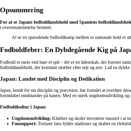
Opsummering
For at se Japans fodboldlandshold mod Spaniens fodboldlandshold,
i overensstemmelse hermed.
At se en spændende fodboldkamp mellem to nationale hold er alti
Fodboldfeber: En Dybdegående Kig på Japa
Fodbold er mere end bare et spil – det er en lidenskab, der forener na
fodboldlandshold, der konstant stræber efter sejr og ære. Lad os dykke 
Japan: Landet med Disciplin og Dedikation
Japan, kendt for sin disciplin og præcision, har formået at overføre diss
formidabel modstander på banen. Med en stærk ungdomsudvikling og en 
Fodboldkultur i Japan:
Ungdomsudvikling:
Klubber og skoler investerer massivt i at t
Fansupport:
Trofaste fans fylder stadioner og skaber en elektr