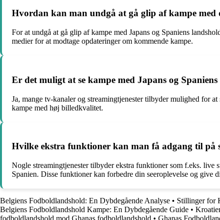
Hvordan kan man undgå at gå glip af kampe med d
For at undgå at gå glip af kampe med Japans og Spaniens landshold k
medier for at modtage opdateringer om kommende kampe.
Er det muligt at se kampe med Japans og Spaniens 
Ja, mange tv-kanaler og streamingtjenester tilbyder mulighed for at
kampe med høj billedkvalitet.
Hvilke ekstra funktioner kan man få adgang til på
Nogle streamingtjenester tilbyder ekstra funktioner som f.eks. live 
Spanien. Disse funktioner kan forbedre din seeroplevelse og give d
Belgiens Fodboldlandshold: En Dybdegående Analyse
•
Stillinger fo
Belgiens Fodboldlandshold Kampe: En Dybdegående Guide
•
Kroatie
fodboldlandshold mod Ghanas fodboldlandshold
•
Ghanas Fodboldlan