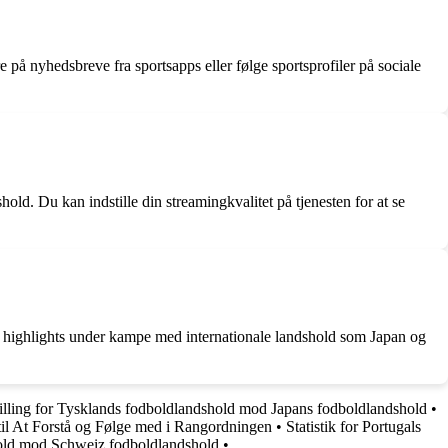
på nyhedsbreve fra sportsapps eller følge sportsprofiler på sociale
ld. Du kan indstille din streamingkvalitet på tjenesten for at se
r se highlights under kampe med internationale landshold som Japan og
illing for Tysklands fodboldlandshold mod Japans fodboldlandshold
•
il At Forstå og Følge med i Rangordningen
•
Statistik for Portugals
hold mod Schweiz fodboldlandshold
•