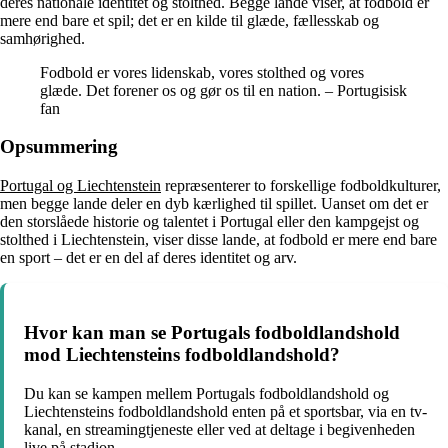
deres nationale identitet og stolthed. Begge lande viser, at fodbold er
mere end bare et spil; det er en kilde til glæde, fællesskab og
samhørighed.
Fodbold er vores lidenskab, vores stolthed og vores
glæde. Det forener os og gør os til en nation. – Portugisisk
fan
Opsummering
Portugal og Liechtenstein
repræsenterer to forskellige fodboldkulturer,
men begge lande deler en dyb kærlighed til spillet. Uanset om det er
den storslåede historie og talentet i Portugal eller den kampgejst og
stolthed i Liechtenstein, viser disse lande, at fodbold er mere end bare
en sport – det er en del af deres identitet og arv.
Hvor kan man se Portugals fodboldlandshold
mod Liechtensteins fodboldlandshold?
Du kan se kampen mellem Portugals fodboldlandshold og
Liechtensteins fodboldlandshold enten på et sportsbar, via en tv-
kanal, en streamingtjeneste eller ved at deltage i begivenheden
live på stadion.