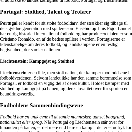
vi udforske to landes kærlighed til fodbold: Portugal og Liechtenstein.
Portugal: Stolthed, Talent og Trofæer
Portugal
er kendt for sit stolte fodboldarv, der strækker sig tilbage til
dets gyldne generation med spillere som Eusébio og Luis Figo. Landet
har en rig historie i international fodbold og har produceret talenter som
Cristiano Ronaldo, en af de bedste spillere i verden. Portugiserne er
lidenskabelige om deres fodbold, og landskampene er en festlig
begivenhed, der samler nationen.
Liechtenstein: Kampgejst og Stolthed
Liechtenstein
er en lille, men stolt nation, der kæmper mod oddsene i
fodboldverdenen. Selvom landet ikke har den samme berømmelse som
Portugal, er fodbold en vigtig del af deres kultur. Holdet kæmper med
stolthed og kampgejst på banen, og deres loyalitet over for sporten er
beundringsværdig.
Fodboldens Sammenbindingsevne
Fodbold har en unik evne til at samle mennesker, uanset baggrund,
nationalitet eller sprog.
Når Portugal og Liechtenstein står over for
hinanden på banen, er det mere end bare en kamp – det er et udtryk for