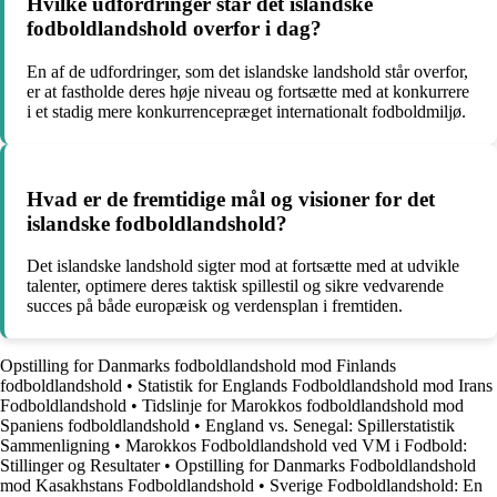
Hvilke udfordringer står det islandske
fodboldlandshold overfor i dag?
En af de udfordringer, som det islandske landshold står overfor,
er at fastholde deres høje niveau og fortsætte med at konkurrere
i et stadig mere konkurrencepræget internationalt fodboldmiljø.
Hvad er de fremtidige mål og visioner for det
islandske fodboldlandshold?
Det islandske landshold sigter mod at fortsætte med at udvikle
talenter, optimere deres taktisk spillestil og sikre vedvarende
succes på både europæisk og verdensplan i fremtiden.
Opstilling for Danmarks fodboldlandshold mod Finlands
fodboldlandshold
•
Statistik for Englands Fodboldlandshold mod Irans
Fodboldlandshold
•
Tidslinje for Marokkos fodboldlandshold mod
Spaniens fodboldlandshold
•
England vs. Senegal: Spillerstatistik
Sammenligning
•
Marokkos Fodboldlandshold ved VM i Fodbold:
Stillinger og Resultater
•
Opstilling for Danmarks Fodboldlandshold
mod Kasakhstans Fodboldlandshold
•
Sverige Fodboldlandshold: En