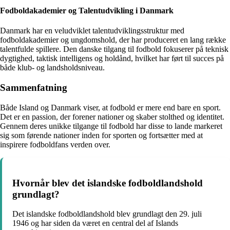
Fodboldakademier og Talentudvikling i Danmark
Danmark har en veludviklet talentudviklingsstruktur med
fodboldakademier og ungdomshold, der har produceret en lang række
talentfulde spillere. Den danske tilgang til fodbold fokuserer på teknisk
dygtighed, taktisk intelligens og holdånd, hvilket har ført til succes på
både klub- og landsholdsniveau.
Sammenfatning
Både Island og Danmark viser, at fodbold er mere end bare en sport.
Det er en passion, der forener nationer og skaber stolthed og identitet.
Gennem deres unikke tilgange til fodbold har disse to lande markeret
sig som førende nationer inden for sporten og fortsætter med at
inspirere fodboldfans verden over.
Hvornår blev det islandske fodboldlandshold
grundlagt?
Det islandske fodboldlandshold blev grundlagt den 29. juli
1946 og har siden da været en central del af Islands