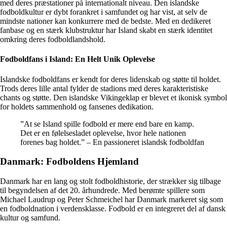
med deres præstationer på internationalt niveau. Den islandske
fodboldkultur er dybt forankret i samfundet og har vist, at selv de
mindste nationer kan konkurrere med de bedste. Med en dedikeret
fanbase og en stærk klubstruktur har Island skabt en stærk identitet
omkring deres fodboldlandshold.
Fodboldfans i Island: En Helt Unik Oplevelse
Islandske fodboldfans er kendt for deres lidenskab og støtte til holdet.
Trods deres lille antal fylder de stadions med deres karakteristiske
chants og støtte. Den islandske Vikingeklap er blevet et ikonisk symbol
for holdets sammenhold og fansenes dedikation.
”At se Island spille fodbold er mere end bare en kamp.
Det er en følelsesladet oplevelse, hvor hele nationen
forenes bag holdet.” – En passioneret islandsk fodboldfan
Danmark: Fodboldens Hjemland
Danmark har en lang og stolt fodboldhistorie, der strækker sig tilbage
til begyndelsen af det 20. århundrede. Med berømte spillere som
Michael Laudrup og Peter Schmeichel har Danmark markeret sig som
en fodboldnation i verdensklasse. Fodbold er en integreret del af dansk
kultur og samfund.