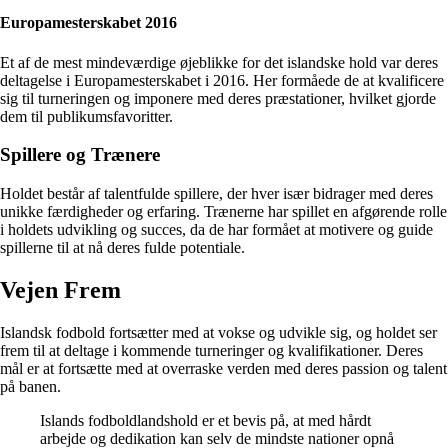
Europamesterskabet 2016
Et af de mest mindeværdige øjeblikke for det islandske hold var deres
deltagelse i Europamesterskabet i 2016. Her formåede de at kvalificere
sig til turneringen og imponere med deres præstationer, hvilket gjorde
dem til publikumsfavoritter.
Spillere og Trænere
Holdet består af talentfulde spillere, der hver især bidrager med deres
unikke færdigheder og erfaring. Trænerne har spillet en afgørende rolle
i holdets udvikling og succes, da de har formået at motivere og guide
spillerne til at nå deres fulde potentiale.
Vejen Frem
Islandsk fodbold fortsætter med at vokse og udvikle sig, og holdet ser
frem til at deltage i kommende turneringer og kvalifikationer. Deres
mål er at fortsætte med at overraske verden med deres passion og talent
på banen.
Islands fodboldlandshold er et bevis på, at med hårdt
arbejde og dedikation kan selv de mindste nationer opnå