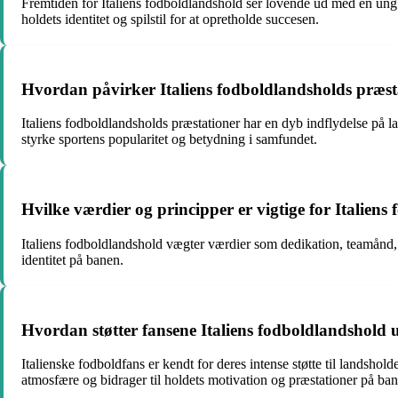
Fremtiden for Italiens fodboldlandshold ser lovende ud med en ung og t
holdets identitet og spilstil for at opretholde succesen.
Hvordan påvirker Italiens fodboldlandsholds præst
Italiens fodboldlandsholds præstationer har en dyb indflydelse på la
styrke sportens popularitet og betydning i samfundet.
Hvilke værdier og principper er vigtige for Italien
Italiens fodboldlandshold vægter værdier som dedikation, teamånd, t
identitet på banen.
Hvordan støtter fansene Italiens fodboldlandshold 
Italienske fodboldfans er kendt for deres intense støtte til lands
atmosfære og bidrager til holdets motivation og præstationer på ba