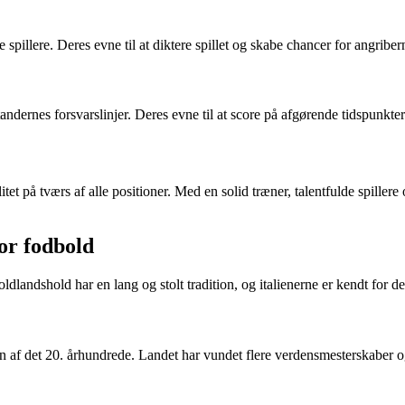
spillere. Deres evne til at diktere spillet og skabe chancer for angriber
tandernes forsvarslinjer. Deres evne til at score på afgørende tidspunkter
t på tværs af alle positioner. Med en solid træner, talentfulde spillere o
for fodbold
ldlandshold har en lang og stolt tradition, og italienerne er kendt for der
elsen af det 20. århundrede. Landet har vundet flere verdensmesterskabe