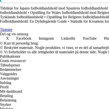
Tidslinje for Japans fodboldlandshold mod Spaniens fodboldlandshold
fodboldlandshold
•
Opstilling for Wales fodboldlandshold mod Belgie
Tysklands fodboldlandshold
•
Opstilling for Belgiens fodboldlandsho
Fodboldlandshold: En Dybdegående Guide
•
Statistik for Kroatiens 
Tippster
Del og vis omsorg
X
Facebook
Instagram
LinkedIn
YouTube
Pin
© Kun til personlig brug.
© Beskyttet materiale. Nogle produkter, vi viser, er en del af samarbejd
© Vi forbeholder os alle rettigheder til materialet på denne side. Nogle
Publikationer
Gratis ressourcer
Tilbudspriser
Bedømmelser
Valgguides
Anvisninger
Indslag
Profil
Mit dashboard
Betaling
Belastning
Styrker
Moduler