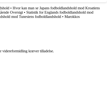
dshold
•
Hvor kan man se Japans fodboldlandshold mod Kroatiens
gående Oversigt
•
Statistik for Englands fodboldlandshold mod
ndshold mod Tunesiens fodboldlandshold
•
Marokkos
r videreformidling kræver tilladelse.