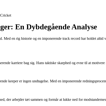
t
Cricket
inger: En Dybdegående Analyse
old. Med en rig historie og en imponerende track record har holdet altid 
erende karriere bag sig. Hans taktiske skarphed og evne til at motivere 
ende keeper er ingen undtagelse. Med en imponerende redningsprocent og 
n enhed, der arbejder tæt sammen og formår at lukke ned for modstandern