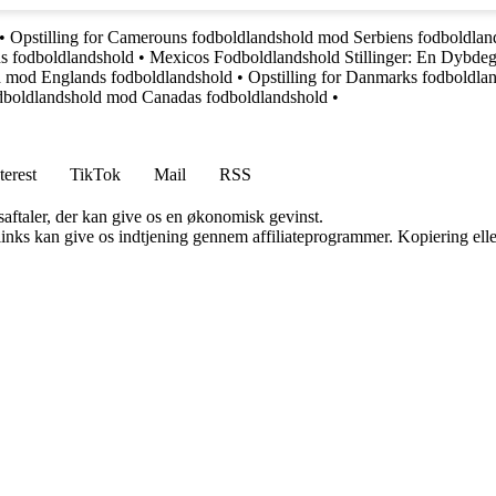
•
Opstilling for Camerouns fodboldlandshold mod Serbiens fodboldlan
ns fodboldlandshold
•
Mexicos Fodboldlandshold Stillinger: En Dybde
ld mod Englands fodboldlandshold
•
Opstilling for Danmarks fodboldla
fodboldlandshold mod Canadas fodboldlandshold
•
terest
TikTok
Mail
RSS
saftaler, der kan give os en økonomisk gevinst.
 links kan give os indtjening gennem affiliateprogrammer. Kopiering elle