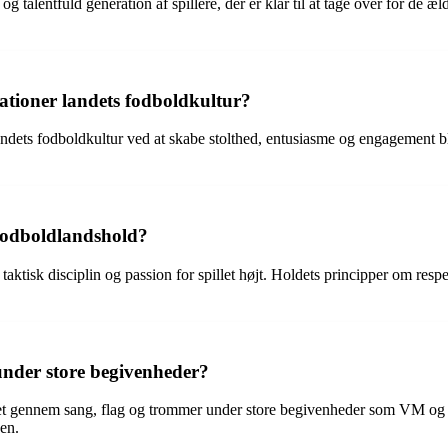
alentfuld generation af spillere, der er klar til at tage over for de ældr
ationer landets fodboldkultur?
ndets fodboldkultur ved at skabe stolthed, entusiasme og engagement blan
s fodboldlandshold?
aktisk disciplin og passion for spillet højt. Holdets principper om resp
under store begivenheder?
holdet gennem sang, flag og trommer under store begivenheder som VM og
nen.