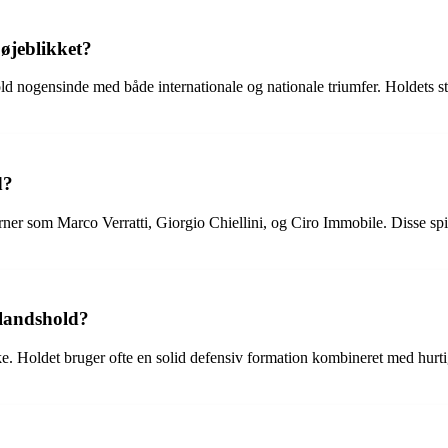
 øjeblikket?
d nogensinde med både internationale og nationale triumfer. Holdets still
d?
erner som Marco Verratti, Giorgio Chiellini, og Ciro Immobile. Disse sp
ldlandshold?
yrke. Holdet bruger ofte en solid defensiv formation kombineret med hurt