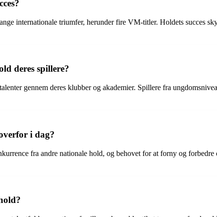
cces?
nge internationale triumfer, herunder fire VM-titler. Holdets succes sky
ld deres spillere?
 talenter gennem deres klubber og akademier. Spillere fra ungdomsniveau
overfor i dag?
kurrence fra andre nationale hold, og behovet for at forny og forbedre de
shold?