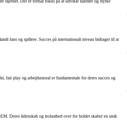
e stjerner. Der er fortsat fokus på at udvikle talenter og styrke
dt fans og spillere. Succes på internationalt niveau bidrager til at
ekt, fair play og arbejdsmoral er fundamentale for deres succes og
 EM. Deres lidenskab og trofasthed over for holdet skaber en unik