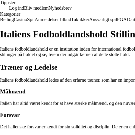
Tippster
Log ind
Bliv medlem
Nyhedsbrev
Kategorier
Betting
Casino
Spil
Anmeldelser
Tilbud
Taktikker
Ansvarligt spil
PGA
Dar
Italiens Fodboldlandshold Still
Italiens fodboldlandshold er en institution inden for international fodb
stillinger på holdet og se, hvem der udgør kernen af dette stolte hold.
Træner og Ledelse
Italiens fodboldlandshold ledes af den erfarne træner, som har en impon
Målmænd
Italien har altid været kendt for at have stærke målmænd, og den nuvær
Forsvar
Det italienske forsvar er kendt for sin soliditet og disciplin. De er e