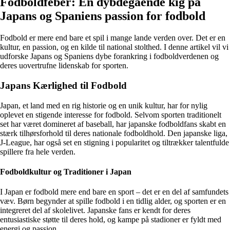
Fodboldfeber: En dybdegående kig på
Japans og Spaniens passion for fodbold
Fodbold er mere end bare et spil i mange lande verden over. Det er en
kultur, en passion, og en kilde til national stolthed. I denne artikel vil vi
udforske Japans og Spaniens dybe forankring i fodboldverdenen og
deres uovertrufne lidenskab for sporten.
Japans Kærlighed til Fodbold
Japan, et land med en rig historie og en unik kultur, har for nylig
oplevet en stigende interesse for fodbold. Selvom sporten traditionelt
set har været domineret af baseball, har japanske fodboldfans skabt en
stærk tilhørsforhold til deres nationale fodboldhold. Den japanske liga,
J-League, har også set en stigning i popularitet og tiltrækker talentfulde
spillere fra hele verden.
Fodboldkultur og Traditioner i Japan
I Japan er fodbold mere end bare en sport – det er en del af samfundets
væv. Børn begynder at spille fodbold i en tidlig alder, og sporten er en
integreret del af skolelivet. Japanske fans er kendt for deres
entusiastiske støtte til deres hold, og kampe på stadioner er fyldt med
energi og passion.