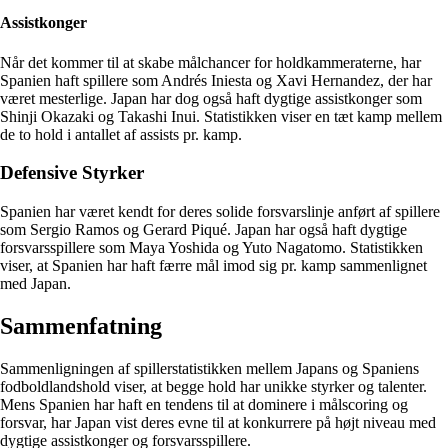
Assistkonger
Når det kommer til at skabe målchancer for holdkammeraterne, har
Spanien haft spillere som Andrés Iniesta og Xavi Hernandez, der har
været mesterlige. Japan har dog også haft dygtige assistkonger som
Shinji Okazaki og Takashi Inui. Statistikken viser en tæt kamp mellem
de to hold i antallet af assists pr. kamp.
Defensive Styrker
Spanien har været kendt for deres solide forsvarslinje anført af spillere
som Sergio Ramos og Gerard Piqué. Japan har også haft dygtige
forsvarsspillere som Maya Yoshida og Yuto Nagatomo. Statistikken
viser, at Spanien har haft færre mål imod sig pr. kamp sammenlignet
med Japan.
Sammenfatning
Sammenligningen af spillerstatistikken mellem Japans og Spaniens
fodboldlandshold viser, at begge hold har unikke styrker og talenter.
Mens Spanien har haft en tendens til at dominere i målscoring og
forsvar, har Japan vist deres evne til at konkurrere på højt niveau med
dygtige assistkonger og forsvarsspillere.