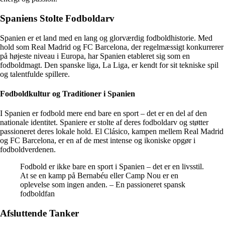
Spaniens Stolte Fodboldarv
Spanien er et land med en lang og glorværdig fodboldhistorie. Med
hold som Real Madrid og FC Barcelona, der regelmæssigt konkurrerer
på højeste niveau i Europa, har Spanien etableret sig som en
fodboldmagt. Den spanske liga, La Liga, er kendt for sit tekniske spil
og talentfulde spillere.
Fodboldkultur og Traditioner i Spanien
I Spanien er fodbold mere end bare en sport – det er en del af den
nationale identitet. Spaniere er stolte af deres fodboldarv og støtter
passioneret deres lokale hold. El Clásico, kampen mellem Real Madrid
og FC Barcelona, er en af de mest intense og ikoniske opgør i
fodboldverdenen.
Fodbold er ikke bare en sport i Spanien – det er en livsstil.
At se en kamp på Bernabéu eller Camp Nou er en
oplevelse som ingen anden. – En passioneret spansk
fodboldfan
Afsluttende Tanker