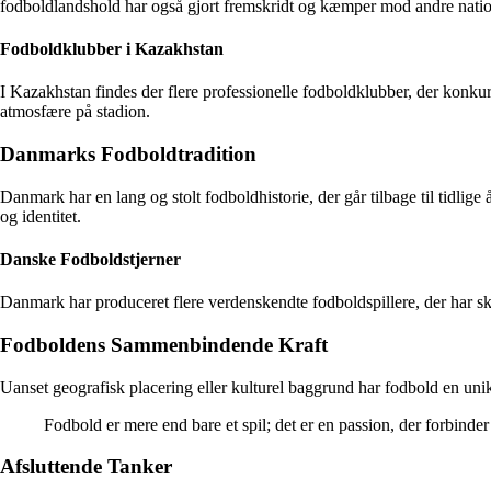
fodboldlandshold har også gjort fremskridt og kæmper mod andre natione
Fodboldklubber i Kazakhstan
I Kazakhstan findes der flere professionelle fodboldklubber, der konkurr
atmosfære på stadion.
Danmarks Fodboldtradition
Danmark har en lang og stolt fodboldhistorie, der går tilbage til tidlig
og identitet.
Danske Fodboldstjerner
Danmark har produceret flere verdenskendte fodboldspillere, der har skabt
Fodboldens Sammenbindende Kraft
Uanset geografisk placering eller kulturel baggrund har fodbold en un
Fodbold er mere end bare et spil; det er en passion, der forbinder
Afsluttende Tanker