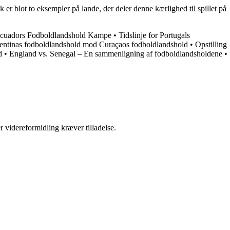
r blot to eksempler på lande, der deler denne kærlighed til spillet på
Ecuadors Fodboldlandshold Kampe
•
Tidslinje for Portugals
rgentinas fodboldlandshold mod Curaçaos fodboldlandshold
•
Opstilling
d
•
England vs. Senegal – En sammenligning af fodboldlandsholdene
•
r videreformidling kræver tilladelse.