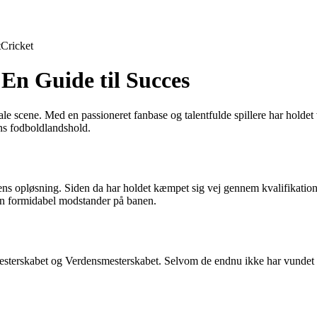
t
Cricket
En Guide til Succes
e scene. Med en passioneret fanbase og talentfulde spillere har holdet vi
ns fodboldlandshold.
ns opløsning. Siden da har holdet kæmpet sig vej gennem kvalifikation
l en formidabel modstander på banen.
amesterskabet og Verdensmesterskabet. Selvom de endnu ikke har vundet e