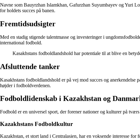
Navne som Bauyrzhan Islamkhan, Gafurzhan Suyumbayev og Yuri Logvine
for holdets succes på banen.
Fremtidsudsigter
Med en stadig stigende talentmasse og investeringer i ungdomsfodbolden
international fodbold.
Kasakhstans fodboldlandshold har potentiale til at blive en betyd
Afsluttende tanker
Kasakhstans fodboldlandshold er på vej mod succes og anerkendelse på de
højder i fodboldverdenen.
Fodboldlidenskab i Kazakhstan og Danmar
Fodbold er en universel sport, der forener nationer og kulturer på tvær
Kazakhstans Fodboldkultur
Kazakhstan, et stort land i Centralasien, har en voksende interesse for