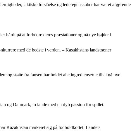
digheder, taktiske forståelse og lederegenskaber har været afgørende
r hårdt på at forbedre deres præstationer og nå nye højder i
 konkurrere med de bedste i verden. – Kasakhstans landstræner
e og støtte fra fansen har holdet alle ingredienserne til at nå nye
stan og Danmark, to lande med en dyb passion for spillet.
er har Kazakhstan markeret sig på fodboldkortet. Landets