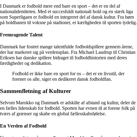
I Danmark er fodbold mere end bare en sport – det er en del af
nationalidentiteten. Med et succesfuldt nationalt hold og en stærk liga
som Superligaen er fodbold en integreret del af dansk kultur. Fra børn
på boldbanen til voksne på stadioner, er kærligheden til sporten tydelig.
Fremragende Talent
Danmark har fostret mange talentfulde fodboldspillere gennem årene,
der har markeret sig på verdensplan. Fra Michael Laudrup til Christian
Eriksen har danske spillere bidraget til fodboldhistorien med deres
færdigheder og dedikation.
Fodbold er ikke bare en sport for os – det er en livsstil, der
forener os alle, siger en dedikeret dansk fodboldfan.
Sammenfletning af Kulturer
Selvom Marokko og Danmark er adskilte af afstand og kultur, deler de
en fælles lidenskab for fodbold. Sporten har evnen til at forene folk på
tværs af grænser og skabe en global fællesskabsfølelse.
En Verden af Fodbold