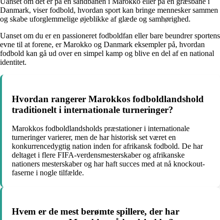
Uanset om det er på en sandbanen i Marokko eller på en græsbane i
Danmark, viser fodbold, hvordan sport kan bringe mennesker sammen
og skabe uforglemmelige øjeblikke af glæde og samhørighed.
Uanset om du er en passioneret fodboldfan eller bare beundrer sportens
evne til at forene, er Marokko og Danmark eksempler på, hvordan
fodbold kan gå ud over en simpel kamp og blive en del af en national
identitet.
Hvordan rangerer Marokkos fodboldlandshold
traditionelt i internationale turneringer?
Marokkos fodboldlandsholds præstationer i internationale
turneringer varierer, men de har historisk set været en
konkurrencedygtig nation inden for afrikansk fodbold. De har
deltaget i flere FIFA-verdensmesterskaber og afrikanske
nationers mesterskaber og har haft succes med at nå knockout-
faserne i nogle tilfælde.
Hvem er de mest berømte spillere, der har