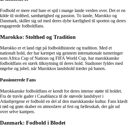
Fodbold er mere end bare et spil i mange lande verden over. Det er en
kilde til stolthed, samhørighed og passion. To lande, Marokko og
Danmark, skiller sig ud med deres dybe kærlighed til sporten og deres
engagerede fodboldfans.
Marokko: Stolthed og Tradition
Marokko er et land rigt på fodboldhistorie og tradition. Med et
nationalt hold, der har kæmpet sig gennem internationale turneringer
som Africa Cup of Nations og FIFA World Cup, har marokkanske
fodboldfans en stærk tilknytning til deres hold. Stadioner fyldes med
røgelse og jubel, når Marokkos landshold træder på banen.
Passionerede Fans
Marokkanske fodboldfans er kendt for deres intense støtte til holdet.
Fra de travle gader i Casablanca til de støvede landsbyer i
Atlasbjergene er fodbold en del af den marokkanske kultur. Fans klædt
i rød og grøn skaber en atmosfære af fest og fællesskab, der går ud
over selve kampen.
Danmark: Fodbold i Blodet