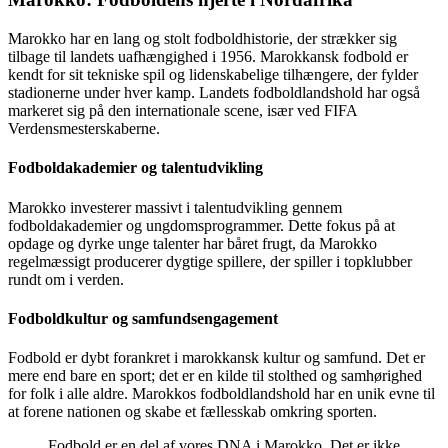
Marokko har en lang og stolt fodboldhistorie, der strækker sig
tilbage til landets uafhængighed i 1956. Marokkansk fodbold er
kendt for sit tekniske spil og lidenskabelige tilhængere, der fylder
stadionerne under hver kamp. Landets fodboldlandshold har også
markeret sig på den internationale scene, især ved FIFA
Verdensmesterskaberne.
Fodboldakademier og talentudvikling
Marokko investerer massivt i talentudvikling gennem
fodboldakademier og ungdomsprogrammer. Dette fokus på at
opdage og dyrke unge talenter har båret frugt, da Marokko
regelmæssigt producerer dygtige spillere, der spiller i topklubber
rundt om i verden.
Fodboldkultur og samfundsengagement
Fodbold er dybt forankret i marokkansk kultur og samfund. Det er
mere end bare en sport; det er en kilde til stolthed og samhørighed
for folk i alle aldre. Marokkos fodboldlandshold har en unik evne til
at forene nationen og skabe et fællesskab omkring sporten.
Fodbold er en del af vores DNA i Marokko. Det er ikke