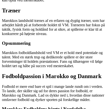
kan opnå ved mesterskabet.
Træner
Marokkos landshold trænes af en erfaren og dygtig træner, som har
arbejdet hårdt på at forberede holdet til VM. Træneren har fokus på
taktik, fysisk form og holdånd for at sikre, at spillerne er klar til at
konkurrere på højeste niveau.
Opsummering
Marokkos fodboldlandshold ved VM er et hold med potentiale og
talent. Med en stærk trup og dedikerede spillere er der store
forventninger til holdets præstationer. Fans og tilhængere vil følge
holdet tæt og håbe på succes ved mesterskabet.
Fodboldpassion i Marokko og Danmark
Fodbold er mere end bare et spil i mange lande rundt om i verden.
To lande, der skiller sig ud for deres passion for fodbold, er
Marokko og Danmark. Lad os dykke ned i, hvordan disse nationer
omfavner fodbold og dyrker sporten på forskellige måder.
Marokko: Fodboldens hjerte i Nordafrika