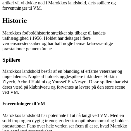
artikel vil vi dykke ned i Marokkos landshold, dets spillere og
forventninger til VM.
Historie
Marokkos fodboldhistorie strækker sig tilbage til landets
uafhængighed i 1956. Holdet har deltaget i flere
verdensmesterskaber og har haft nogle bemærkelsesværdige
præstationer gennem årene.
Spillere
Marokkos landshold består af en blanding af erfarne veteraner og
unge talenter. Nogle af holdets nøglespillere inkluderer Hakim
Ziyech, Achraf Hakimi og Youssef En-Nesyri. Disse spillere har vist
deres værd på klubniveau og forventes at levere på den store scene
ved VM.
Forventninger til VM
Marokkos landshold har potentiale til at nå langt ved VM. Med en
solid trup og en dygtig træner, er der stor optimisme omkring holdets
præstationer. Fans over hele verden ser frem til at se, hvad Marokko