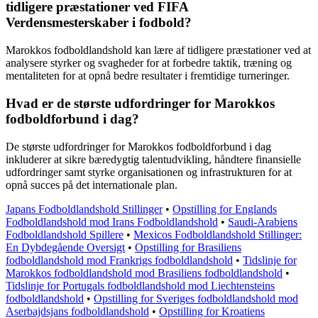
tidligere præstationer ved FIFA
Verdensmesterskaber i fodbold?
Marokkos fodboldlandshold kan lære af tidligere præstationer ved at
analysere styrker og svagheder for at forbedre taktik, træning og
mentaliteten for at opnå bedre resultater i fremtidige turneringer.
Hvad er de største udfordringer for Marokkos
fodboldforbund i dag?
De største udfordringer for Marokkos fodboldforbund i dag
inkluderer at sikre bæredygtig talentudvikling, håndtere finansielle
udfordringer samt styrke organisationen og infrastrukturen for at
opnå succes på det internationale plan.
Japans Fodboldlandshold Stillinger
•
Opstilling for Englands
Fodboldlandshold mod Irans Fodboldlandshold
•
Saudi-Arabiens
Fodboldlandshold Spillere
•
Mexicos Fodboldlandshold Stillinger:
En Dybdegående Oversigt
•
Opstilling for Brasiliens
fodboldlandshold mod Frankrigs fodboldlandshold
•
Tidslinje for
Marokkos fodboldlandshold mod Brasiliens fodboldlandshold
•
Tidslinje for Portugals fodboldlandshold mod Liechtensteins
fodboldlandshold
•
Opstilling for Sveriges fodboldlandshold mod
Aserbajdsjans fodboldlandshold
•
Opstilling for Kroatiens