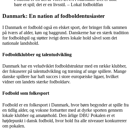
bare et spil; det er en livsstil. – Lokal fodboldfan
Danmark: En nation af fodboldentusiaster
I Danmark er fodbold også en elsket sport, der bringer folk sammen
på tværs af alder, køn og baggrund. Danskerne har en stærk tradition
for fodboldspil og støtter ivrigt deres lokale hold såvel som det
nationale landshold.
Fodboldklubber og talentudvikling
Danmark har en veludviklet fodboldstruktur med en række klubber,
der fokuserer på talentudvikling og træning af unge spillere. Mange
danske spillere har haft succes i store europæiske ligaer, hvilket
vidner om landets stærke fodboldarv.
Fodbold som folkesport
Fodbold er en folkesport i Danmark, hvor børn begynder at spille fra
en tidlig alder, og voksne fortsætter med at dyrke sporten gennem
lokale klubber og amatørhold. Den årlige DBU Pokalen er et
højdepunkt i dansk fodbold, hvor hold fra alle niveauer konkurrerer
om pokalen.