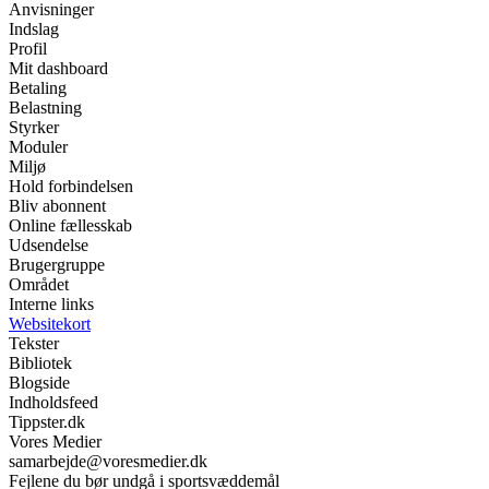
Anvisninger
Indslag
Profil
Mit dashboard
Betaling
Belastning
Styrker
Moduler
Miljø
Hold forbindelsen
Bliv abonnent
Online fællesskab
Udsendelse
Brugergruppe
Området
Interne links
Websitekort
Tekster
Bibliotek
Blogside
Indholdsfeed
Tippster.dk
Vores Medier
samarbejde@voresmedier.dk
Fejlene du bør undgå i sportsvæddemål