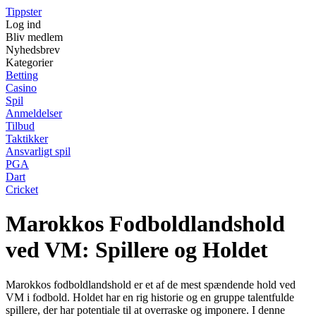
Tippster
Log ind
Bliv medlem
Nyhedsbrev
Kategorier
Betting
Casino
Spil
Anmeldelser
Tilbud
Taktikker
Ansvarligt spil
PGA
Dart
Cricket
Marokkos Fodboldlandshold
ved VM: Spillere og Holdet
Marokkos fodboldlandshold er et af de mest spændende hold ved
VM i fodbold. Holdet har en rig historie og en gruppe talentfulde
spillere, der har potentiale til at overraske og imponere. I denne