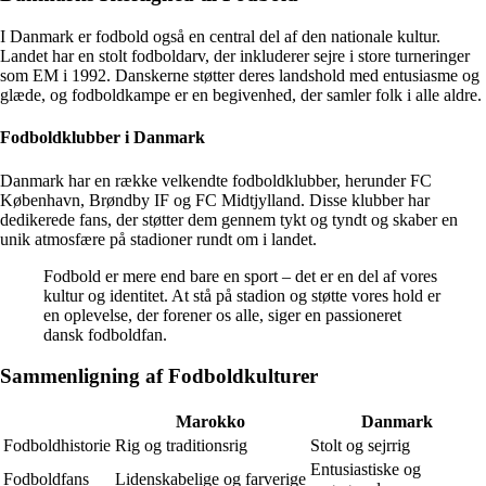
I Danmark er fodbold også en central del af den nationale kultur.
Landet har en stolt fodboldarv, der inkluderer sejre i store turneringer
som EM i 1992. Danskerne støtter deres landshold med entusiasme og
glæde, og fodboldkampe er en begivenhed, der samler folk i alle aldre.
Fodboldklubber i Danmark
Danmark har en række velkendte fodboldklubber, herunder FC
København, Brøndby IF og FC Midtjylland. Disse klubber har
dedikerede fans, der støtter dem gennem tykt og tyndt og skaber en
unik atmosfære på stadioner rundt om i landet.
Fodbold er mere end bare en sport – det er en del af vores
kultur og identitet. At stå på stadion og støtte vores hold er
en oplevelse, der forener os alle, siger en passioneret
dansk fodboldfan.
Sammenligning af Fodboldkulturer
Marokko
Danmark
Fodboldhistorie
Rig og traditionsrig
Stolt og sejrrig
Entusiastiske og
Fodboldfans
Lidenskabelige og farverige