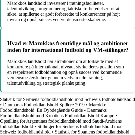
Marokkos landshold investerer i træningsfaciliteter,
talentudviklingsprogrammer og taktiske forberedelser for at
sikre, at spillerne er godt forberedte til konkurrencer på højt
niveau og opnår succes ved verdensmesterskaberne.
Hvad er Marokkos fremtidige mål og ambitioner
inden for international fodbold og VM-stillinger?
Marokkos landshold har ambitioner om at fortsætte med at
konkurrere på internationalt niveau, styrke deres position som
en respekteret fodboldnation og opnå succes ved kommende
verdensmesterskaber gennem vedvarende træning,
talentudvikling og strategisk planlægning.
Statistik for Serbiens fodboldlandshold mod Schweiz fodboldlandshold
•
Danmarks Fodboldlandshold Spillere 2019
•
Marokko
Fodboldlandshold: En Dybdegående Guide
•
Danmarks
Fodboldlandshold mod Kroatiens Fodboldlandshold Kampe
•
Opstilling for Argentinas fodboldlandshold mod Saudi-Arabiens
fodboldlandshold
•
Stillinger for Serbiens fodboldlandshold mod
Schweiz fodboldlandshold
•
Statistik for Spaniens fodboldlandshold