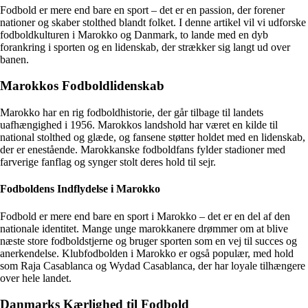
Fodbold er mere end bare en sport – det er en passion, der forener
nationer og skaber stolthed blandt folket. I denne artikel vil vi udforske
fodboldkulturen i Marokko og Danmark, to lande med en dyb
forankring i sporten og en lidenskab, der strækker sig langt ud over
banen.
Marokkos Fodboldlidenskab
Marokko har en rig fodboldhistorie, der går tilbage til landets
uafhængighed i 1956. Marokkos landshold har været en kilde til
national stolthed og glæde, og fansene støtter holdet med en lidenskab,
der er enestående. Marokkanske fodboldfans fylder stadioner med
farverige fanflag og synger stolt deres hold til sejr.
Fodboldens Indflydelse i Marokko
Fodbold er mere end bare en sport i Marokko – det er en del af den
nationale identitet. Mange unge marokkanere drømmer om at blive
næste store fodboldstjerne og bruger sporten som en vej til succes og
anerkendelse. Klubfodbolden i Marokko er også populær, med hold
som Raja Casablanca og Wydad Casablanca, der har loyale tilhængere
over hele landet.
Danmarks Kærlighed til Fodbold