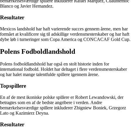
bemærkelsesværdige spillere inkluderer Rafael Marquez, Cuauhtemoc
Blanco og Javier Hernandez.
Resultater
Mexicos landshold har haft varierende succes gennem årene, men har
formået at kvalificere sig til adskillige verdensmesterskaber og har haft
dybe løb i turneringer som Copa America og CONCACAF Gold Cup.
Polens Fodboldlandshold
Polens fodboldlandshold har også en stolt historie inden for
international fodbold. Holdet har deltaget i flere verdensmesterskaber
og har halet mange talentfulde spillere igennem årene.
Topspillere
En af de mest ikoniske polske spillere er Robert Lewandowski, der
betragtes som en af de bedste angribere i verden. Andre
bemærkelsesværdige spillere inkluderer Zbigniew Boniek, Grzegorz
Lato og Kazimierz Deyna.
Resultater