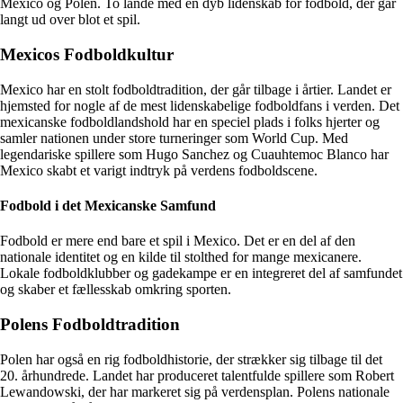
Mexico og Polen. To lande med en dyb lidenskab for fodbold, der går
langt ud over blot et spil.
Mexicos Fodboldkultur
Mexico har en stolt fodboldtradition, der går tilbage i årtier. Landet er
hjemsted for nogle af de mest lidenskabelige fodboldfans i verden. Det
mexicanske fodboldlandshold har en speciel plads i folks hjerter og
samler nationen under store turneringer som World Cup. Med
legendariske spillere som Hugo Sanchez og Cuauhtemoc Blanco har
Mexico skabt et varigt indtryk på verdens fodboldscene.
Fodbold i det Mexicanske Samfund
Fodbold er mere end bare et spil i Mexico. Det er en del af den
nationale identitet og en kilde til stolthed for mange mexicanere.
Lokale fodboldklubber og gadekampe er en integreret del af samfundet
og skaber et fællesskab omkring sporten.
Polens Fodboldtradition
Polen har også en rig fodboldhistorie, der strækker sig tilbage til det
20. århundrede. Landet har produceret talentfulde spillere som Robert
Lewandowski, der har markeret sig på verdensplan. Polens nationale