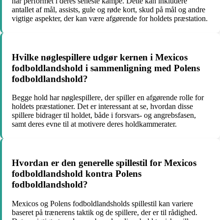
har performet i deres seneste kampe. Dette kan inkludere
antallet af mål, assists, gule og røde kort, skud på mål og andre
vigtige aspekter, der kan være afgørende for holdets præstation.
Hvilke nøglespillere udgør kernen i Mexicos
fodboldlandshold i sammenligning med Polens
fodboldlandshold?
Begge hold har nøglespillere, der spiller en afgørende rolle for
holdets præstationer. Det er interessant at se, hvordan disse
spillere bidrager til holdet, både i forsvars- og angrebsfasen,
samt deres evne til at motivere deres holdkammerater.
Hvordan er den generelle spillestil for Mexicos
fodboldlandshold kontra Polens
fodboldlandshold?
Mexicos og Polens fodboldlandsholds spillestil kan variere
baseret på trænerens taktik og de spillere, der er til rådighed.