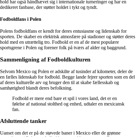
hold har også håndhævet sig i internationale turneringer og har en
dedikeret fanbase, der støtter holdet i tykt og tyndt.
Fodboldfans i Polen
Polens fodboldfans er kendt for deres entusiasme og lidenskab for
sporten. De skaber en elektrisk atmosfære på stadioner og støtter deres
hold med en utrættelig tro. Fodbold er en af de mest populære
sportsgrene i Polen og forener folk på tværs af alder og baggrund.
Sammenligning af Fodboldkulturen
Selvom Mexico og Polen er adskilte af tusinder af kilometer, deler de
en fælles lidenskab for fodbold. Begge lande fejrer sporten som en del
af deres kulturelle arv og bruger den til at skabe fællesskab og
samhørighed blandt deres befolkning.
Fodbold er mere end bare et spil i vores land, det er en
følelse af national stolthed og enhed, udtaler en mexicansk
fan.
Afsluttende tanker
Uanset om det er på de støvede baner i Mexico eller de grønne