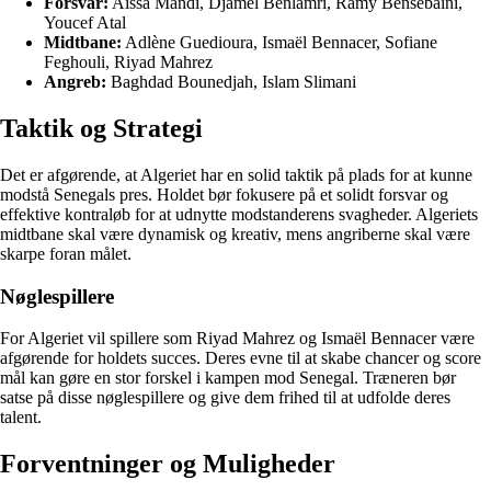
Forsvar:
Aïssa Mandi, Djamel Benlamri, Ramy Bensebaini,
Youcef Atal
Midtbane:
Adlène Guedioura, Ismaël Bennacer, Sofiane
Feghouli, Riyad Mahrez
Angreb:
Baghdad Bounedjah, Islam Slimani
Taktik og Strategi
Det er afgørende, at Algeriet har en solid taktik på plads for at kunne
modstå Senegals pres. Holdet bør fokusere på et solidt forsvar og
effektive kontraløb for at udnytte modstanderens svagheder. Algeriets
midtbane skal være dynamisk og kreativ, mens angriberne skal være
skarpe foran målet.
Nøglespillere
For Algeriet vil spillere som Riyad Mahrez og Ismaël Bennacer være
afgørende for holdets succes. Deres evne til at skabe chancer og score
mål kan gøre en stor forskel i kampen mod Senegal. Træneren bør
satse på disse nøglespillere og give dem frihed til at udfolde deres
talent.
Forventninger og Muligheder