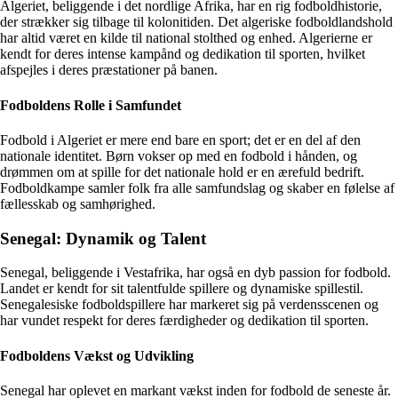
Algeriet, beliggende i det nordlige Afrika, har en rig fodboldhistorie,
der strækker sig tilbage til kolonitiden. Det algeriske fodboldlandshold
har altid været en kilde til national stolthed og enhed. Algerierne er
kendt for deres intense kampånd og dedikation til sporten, hvilket
afspejles i deres præstationer på banen.
Fodboldens Rolle i Samfundet
Fodbold i Algeriet er mere end bare en sport; det er en del af den
nationale identitet. Børn vokser op med en fodbold i hånden, og
drømmen om at spille for det nationale hold er en ærefuld bedrift.
Fodboldkampe samler folk fra alle samfundslag og skaber en følelse af
fællesskab og samhørighed.
Senegal: Dynamik og Talent
Senegal, beliggende i Vestafrika, har også en dyb passion for fodbold.
Landet er kendt for sit talentfulde spillere og dynamiske spillestil.
Senegalesiske fodboldspillere har markeret sig på verdensscenen og
har vundet respekt for deres færdigheder og dedikation til sporten.
Fodboldens Vækst og Udvikling
Senegal har oplevet en markant vækst inden for fodbold de seneste år.