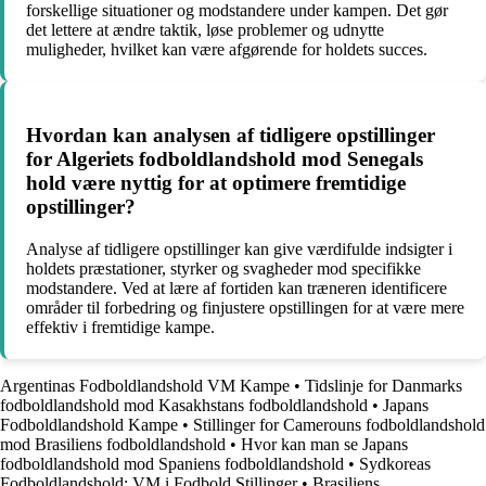
forskellige situationer og modstandere under kampen. Det gør
det lettere at ændre taktik, løse problemer og udnytte
muligheder, hvilket kan være afgørende for holdets succes.
Hvordan kan analysen af tidligere opstillinger
for Algeriets fodboldlandshold mod Senegals
hold være nyttig for at optimere fremtidige
opstillinger?
Analyse af tidligere opstillinger kan give værdifulde indsigter i
holdets præstationer, styrker og svagheder mod specifikke
modstandere. Ved at lære af fortiden kan træneren identificere
områder til forbedring og finjustere opstillingen for at være mere
effektiv i fremtidige kampe.
Argentinas Fodboldlandshold VM Kampe
•
Tidslinje for Danmarks
fodboldlandshold mod Kasakhstans fodboldlandshold
•
Japans
Fodboldlandshold Kampe
•
Stillinger for Camerouns fodboldlandshold
mod Brasiliens fodboldlandshold
•
Hvor kan man se Japans
fodboldlandshold mod Spaniens fodboldlandshold
•
Sydkoreas
Fodboldlandshold: VM i Fodbold Stillinger
•
Brasiliens