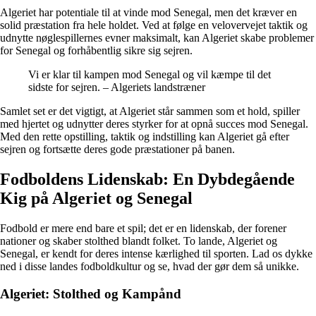
Algeriet har potentiale til at vinde mod Senegal, men det kræver en
solid præstation fra hele holdet. Ved at følge en velovervejet taktik og
udnytte nøglespillernes evner maksimalt, kan Algeriet skabe problemer
for Senegal og forhåbentlig sikre sig sejren.
Vi er klar til kampen mod Senegal og vil kæmpe til det
sidste for sejren. – Algeriets landstræner
Samlet set er det vigtigt, at Algeriet står sammen som et hold, spiller
med hjertet og udnytter deres styrker for at opnå succes mod Senegal.
Med den rette opstilling, taktik og indstilling kan Algeriet gå efter
sejren og fortsætte deres gode præstationer på banen.
Fodboldens Lidenskab: En Dybdegående
Kig på Algeriet og Senegal
Fodbold er mere end bare et spil; det er en lidenskab, der forener
nationer og skaber stolthed blandt folket. To lande, Algeriet og
Senegal, er kendt for deres intense kærlighed til sporten. Lad os dykke
ned i disse landes fodboldkultur og se, hvad der gør dem så unikke.
Algeriet: Stolthed og Kampånd