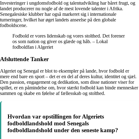
Investeringer i ungdomsfodbold og talentudvikling har båret frugt, og
landet producerer nu nogle af de mest lovende talenter i Afrika.
Senegalesiske klubber har også markeret sig i internationale
turneringer, hvilket har øget landets anseelse på den globale
fodboldscene.
Fodbold er vores lidenskab og vores stolthed. Det forener
os som nation og giver os glæde og håb. – Lokal
fodboldfan i Algeriet
Afsluttende Tanker
Algeriet og Senegal er blot to eksempler på lande, hvor fodbold er
mere end bare en sport – det er en del af deres kultur, identitet og sjæl.
Den passion, engagement og dedikation, som disse nationer viser for
spillet, er en påmindelse om, hvor stærkt fodbold kan binde mennesker
sammen og skabe en følelse af fællesskab og stolthed.
Hvordan var opstillingen for Algeriets
fodboldlandshold mod Senegals
fodboldlandshold under den seneste kamp?