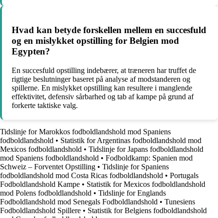
Hvad kan betyde forskellen mellem en succesfuld
og en mislykket opstilling for Belgien mod
Egypten?
En succesfuld opstilling indebærer, at træneren har truffet de
rigtige beslutninger baseret på analyse af modstanderen og
spillerne. En mislykket opstilling kan resultere i manglende
effektivitet, defensiv sårbarhed og tab af kampe på grund af
forkerte taktiske valg.
Tidslinje for Marokkos fodboldlandshold mod Spaniens
fodboldlandshold
•
Statistik for Argentinas fodboldlandshold mod
Mexicos fodboldlandshold
•
Tidslinje for Japans fodboldlandshold
mod Spaniens fodboldlandshold
•
Fodboldkamp: Spanien mod
Schweiz – Forventet Opstilling
•
Tidslinje for Spaniens
fodboldlandshold mod Costa Ricas fodboldlandshold
•
Portugals
Fodboldlandshold Kampe
•
Statistik for Mexicos fodboldlandshold
mod Polens fodboldlandshold
•
Tidslinje for Englands
Fodboldlandshold mod Senegals Fodboldlandshold
•
Tunesiens
Fodboldlandshold Spillere
•
Statistik for Belgiens fodboldlandshold