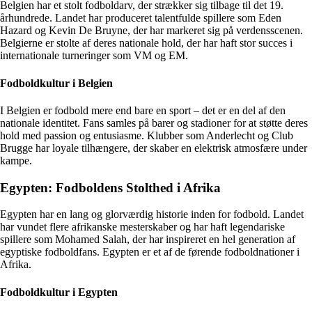
Belgien har et stolt fodboldarv, der strækker sig tilbage til det 19.
århundrede. Landet har produceret talentfulde spillere som Eden
Hazard og Kevin De Bruyne, der har markeret sig på verdensscenen.
Belgierne er stolte af deres nationale hold, der har haft stor succes i
internationale turneringer som VM og EM.
Fodboldkultur i Belgien
I Belgien er fodbold mere end bare en sport – det er en del af den
nationale identitet. Fans samles på barer og stadioner for at støtte deres
hold med passion og entusiasme. Klubber som Anderlecht og Club
Brugge har loyale tilhængere, der skaber en elektrisk atmosfære under
kampe.
Egypten: Fodboldens Stolthed i Afrika
Egypten har en lang og glorværdig historie inden for fodbold. Landet
har vundet flere afrikanske mesterskaber og har haft legendariske
spillere som Mohamed Salah, der har inspireret en hel generation af
egyptiske fodboldfans. Egypten er et af de førende fodboldnationer i
Afrika.
Fodboldkultur i Egypten