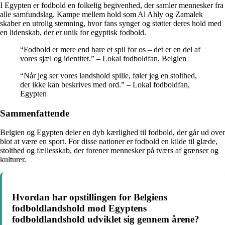
I Egypten er fodbold en folkelig begivenhed, der samler mennesker fra
alle samfundslag. Kampe mellem hold som Al Ahly og Zamalek
skaber en utrolig stemning, hvor fans synger og støtter deres hold med
en lidenskab, der er unik for egyptisk fodbold.
“Fodbold er mere end bare et spil for os – det er en del af
vores sjæl og identitet.” – Lokal fodboldfan, Belgien
“Når jeg ser vores landshold spille, føler jeg en stolthed,
der ikke kan beskrives med ord.” – Lokal fodboldfan,
Egypten
Sammenfattende
Belgien og Egypten deler en dyb kærlighed til fodbold, der går ud over
blot at være en sport. For disse nationer er fodbold en kilde til glæde,
stolthed og fællesskab, der forener mennesker på tværs af grænser og
kulturer.
Hvordan har opstillingen for Belgiens
fodboldlandshold mod Egyptens
fodboldlandshold udviklet sig gennem årene?