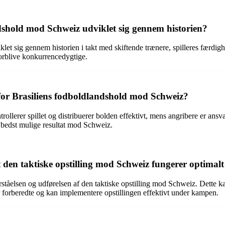
dshold mod Schweiz udviklet sig gennem historien?
et sig gennem historien i takt med skiftende trænere, spilleres færdighe
 forblive konkurrencedygtige.
gen for Brasiliens fodboldlandshold mod Schweiz?
rollerer spillet og distribuerer bolden effektivt, mens angribere er ansvar
t bedst mulige resultat mod Schweiz.
t den taktiske opstilling mod Schweiz fungerer optimal
orståelsen og udførelsen af den taktiske opstilling mod Schweiz. Dette k
 er forberedte og kan implementere opstillingen effektivt under kampen.