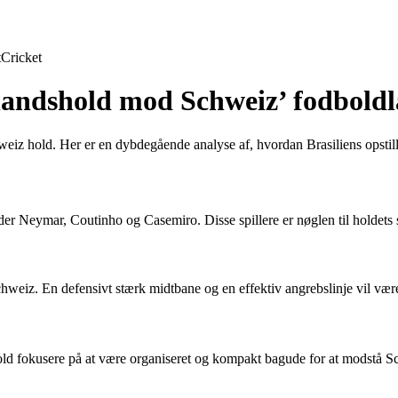
t
Cricket
ldlandshold mod Schweiz’ fodbold
z hold. Her er en dybdegående analyse af, hvordan Brasiliens opstilli
nder Neymar, Coutinho og Casemiro. Disse spillere er nøglen til holdets
 Schweiz. En defensivt stærk midtbane og en effektiv angrebslinje vil v
hold fokusere på at være organiseret og kompakt bagude for at modstå 