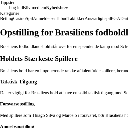
Tippster
Log ind
Bliv medlem
Nyhedsbrev
Kategorier
Betting
Casino
Spil
Anmeldelser
Tilbud
Taktikker
Ansvarligt spil
PGA
Dar
Opstilling for Brasiliens fodbo
Brasiliens fodboldlandshold står overfor en spændende kamp mod Schwei
Holdets Stærkeste Spillere
Brasiliens hold har en imponerende række af talentfulde spillere, heru
Taktisk Tilgang
Det er vigtigt for Brasiliens hold at have en solid taktisk tilgang mod
Forsvarsopstilling
Med spillere som Thiago Silva og Marcelo i forsvaret, bør Brasiliens 
Angrebsopstilling