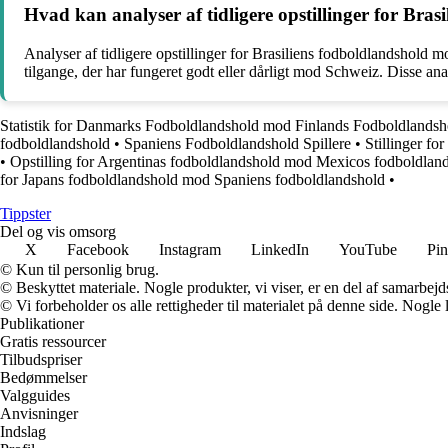
Hvad kan analyser af tidligere opstillinger for Bra
Analyser af tidligere opstillinger for Brasiliens fodboldlandshold m
tilgange, der har fungeret godt eller dårligt mod Schweiz. Disse anal
Statistik for Danmarks Fodboldlandshold mod Finlands Fodboldlandsh
fodboldlandshold
•
Spaniens Fodboldlandshold Spillere
•
Stillinger f
•
Opstilling for Argentinas fodboldlandshold mod Mexicos fodboldlan
for Japans fodboldlandshold mod Spaniens fodboldlandshold
•
Tippster
Del og vis omsorg
X
Facebook
Instagram
LinkedIn
YouTube
Pin
© Kun til personlig brug.
© Beskyttet materiale. Nogle produkter, vi viser, er en del af samarbejd
© Vi forbeholder os alle rettigheder til materialet på denne side. Nogle
Publikationer
Gratis ressourcer
Tilbudspriser
Bedømmelser
Valgguides
Anvisninger
Indslag