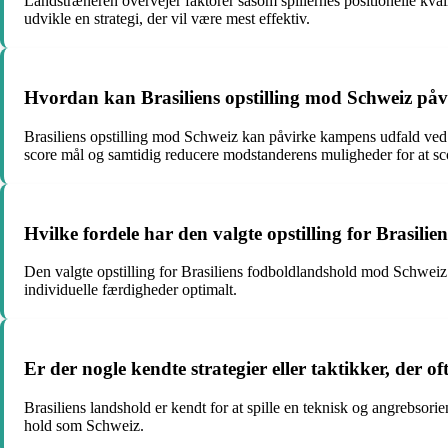
Landstræneren overvejer faktorer såsom spillernes positionelle kval
udvikle en strategi, der vil være mest effektiv.
Hvordan kan Brasiliens opstilling mod Schweiz på
Brasiliens opstilling mod Schweiz kan påvirke kampens udfald ved a
score mål og samtidig reducere modstanderens muligheder for at sc
Hvilke fordele har den valgte opstilling for Brasil
Den valgte opstilling for Brasiliens fodboldlandshold mod Schweiz 
individuelle færdigheder optimalt.
Er der nogle kendte strategier eller taktikker, der 
Brasiliens landshold er kendt for at spille en teknisk og angrebsori
hold som Schweiz.