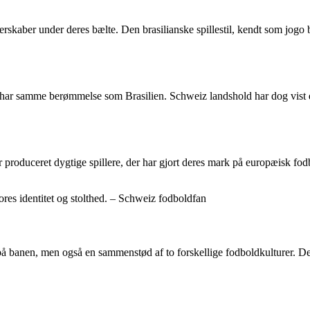
kaber under deres bælte. Den brasilianske spillestil, kendt som jogo bo
ar samme berømmelse som Brasilien. Schweiz landshold har dog vist dere
r produceret dygtige spillere, der har gjort deres mark på europæisk fodb
vores identitet og stolthed. – Schweiz fodboldfan
 banen, men også en sammenstød af to forskellige fodboldkulturer. Den 