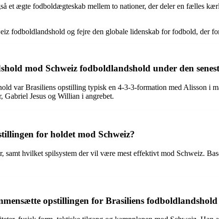
et ægte fodboldægteskab mellem to nationer, der deler en fælles kærligh
iz fodboldlandshold og fejre den globale lidenskab for fodbold, der for
andshold mod Schweiz fodboldlandshold under den sene
d var Brasiliens opstilling typisk en 4-3-3-formation med Alisson i må
Gabriel Jesus og Willian i angrebet.
tillingen for holdet mod Schweiz?
 samt hvilket spilsystem der vil være mest effektivt mod Schweiz. Baser
sammensætte opstillingen for Brasiliens fodboldlandsho