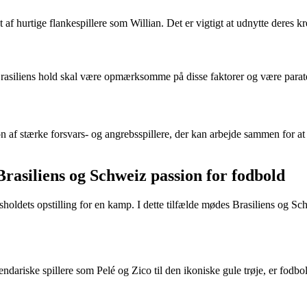
 af hurtige flankespillere som Willian. Det er vigtigt at udnytte deres 
Brasiliens hold skal være opmærksomme på disse faktorer og være parate 
f stærke forsvars- og angrebsspillere, der kan arbejde sammen for at sik
asiliens og Schweiz passion for fodbold
dsholdets opstilling for en kamp. I dette tilfælde mødes Brasiliens og 
dariske spillere som Pelé og Zico til den ikoniske gule trøje, er fodbold