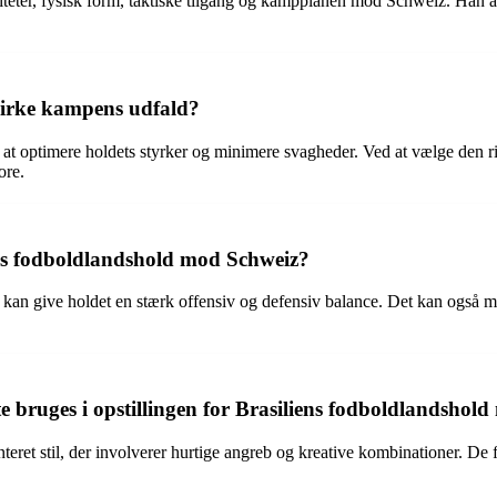
iteter, fysisk form, taktiske tilgang og kampplanen mod Schweiz. Han ana
virke kampens udfald?
t optimere holdets styrker og minimere svagheder. Ved at vælge den rig
ore.
iens fodboldlandshold mod Schweiz?
kan give holdet en stærk offensiv og defensiv balance. Det kan også mu
ofte bruges i opstillingen for Brasiliens fodboldlandsho
enteret stil, der involverer hurtige angreb og kreative kombinationer. D