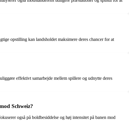
lyserer også modstanderens tidligere præstationer og spilstil for at
tige opstilling kan landsholdet maksimere deres chancer for at
liggøre effektivt samarbejde mellem spillere og udnytte deres
ld mod Schweiz?
e fokuserer også på boldbesiddelse og høj intensitet på banen mod