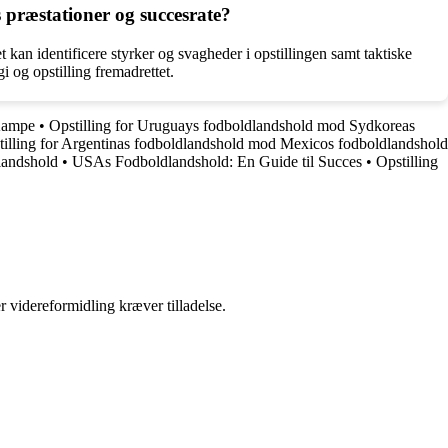
s præstationer og succesrate?
 kan identificere styrker og svagheder i opstillingen samt taktiske
i og opstilling fremadrettet.
Kampe
•
Opstilling for Uruguays fodboldlandshold mod Sydkoreas
tilling for Argentinas fodboldlandshold mod Mexicos fodboldlandshold
dlandshold
•
USAs Fodboldlandshold: En Guide til Succes
•
Opstilling
r videreformidling kræver tilladelse.