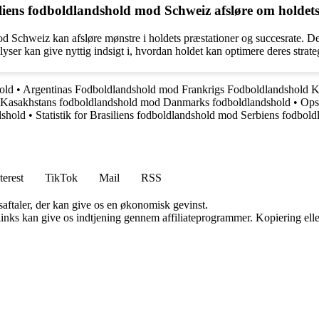
siliens fodboldlandshold mod Schweiz afsløre om holdet
od Schweiz kan afsløre mønstre i holdets præstationer og succesrate. Det
yser kan give nyttig indsigt i, hvordan holdet kan optimere deres strateg
old
•
Argentinas Fodboldlandshold mod Frankrigs Fodboldlandshold 
or Kasakhstans fodboldlandshold mod Danmarks fodboldlandshold
•
Ops
dshold
•
Statistik for Brasiliens fodboldlandshold mod Serbiens fodbol
terest
TikTok
Mail
RSS
saftaler, der kan give os en økonomisk gevinst.
 links kan give os indtjening gennem affiliateprogrammer. Kopiering elle