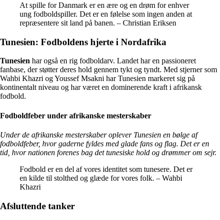
At spille for Danmark er en ære og en drøm for enhver
ung fodboldspiller. Det er en følelse som ingen anden at
repræsentere sit land på banen. – Christian Eriksen
Tunesien: Fodboldens hjerte i Nordafrika
Tunesien
har også en rig fodboldarv. Landet har en passioneret
fanbase, der støtter deres hold gennem tykt og tyndt. Med stjerner som
Wahbi Khazri og Youssef Msakni har Tunesien markeret sig på
kontinentalt niveau og har været en dominerende kraft i afrikansk
fodbold.
Fodboldfeber under afrikanske mesterskaber
Under de afrikanske mesterskaber oplever Tunesien en bølge af
fodboldfeber, hvor gaderne fyldes med glade fans og flag. Det er en
tid, hvor nationen forenes bag det tunesiske hold og drømmer om sejr.
Fodbold er en del af vores identitet som tunesere. Det er
en kilde til stolthed og glæde for vores folk. – Wahbi
Khazri
Afsluttende tanker