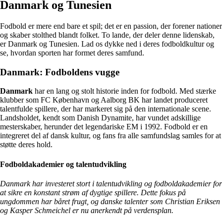
Danmark og Tunesien
Fodbold er mere end bare et spil; det er en passion, der forener nationer
og skaber stolthed blandt folket. To lande, der deler denne lidenskab,
er Danmark og Tunesien. Lad os dykke ned i deres fodboldkultur og
se, hvordan sporten har formet deres samfund.
Danmark: Fodboldens vugge
Danmark
har en lang og stolt historie inden for fodbold. Med stærke
klubber som FC København og Aalborg BK har landet produceret
talentfulde spillere, der har markeret sig på den internationale scene.
Landsholdet, kendt som Danish Dynamite, har vundet adskillige
mesterskaber, herunder det legendariske EM i 1992. Fodbold er en
integreret del af dansk kultur, og fans fra alle samfundslag samles for at
støtte deres hold.
Fodboldakademier og talentudvikling
Danmark har investeret stort i talentudvikling og fodboldakademier for
at sikre en konstant strøm af dygtige spillere. Dette fokus på
ungdommen har båret frugt, og danske talenter som Christian Eriksen
og Kasper Schmeichel er nu anerkendt på verdensplan.