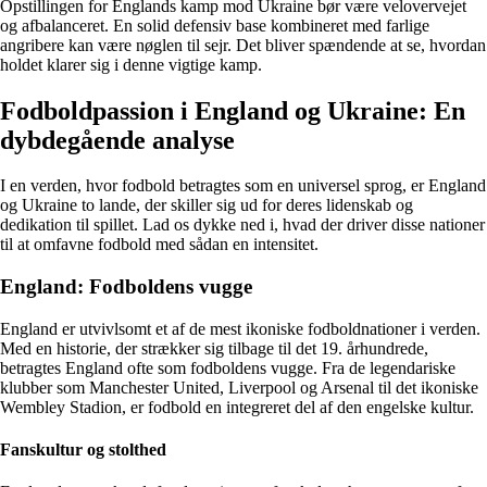
Opstillingen for Englands kamp mod Ukraine bør være velovervejet
og afbalanceret. En solid defensiv base kombineret med farlige
angribere kan være nøglen til sejr. Det bliver spændende at se, hvordan
holdet klarer sig i denne vigtige kamp.
Fodboldpassion i England og Ukraine: En
dybdegående analyse
I en verden, hvor fodbold betragtes som en universel sprog, er England
og Ukraine to lande, der skiller sig ud for deres lidenskab og
dedikation til spillet. Lad os dykke ned i, hvad der driver disse nationer
til at omfavne fodbold med sådan en intensitet.
England: Fodboldens vugge
England er utvivlsomt et af de mest ikoniske fodboldnationer i verden.
Med en historie, der strækker sig tilbage til det 19. århundrede,
betragtes England ofte som fodboldens vugge. Fra de legendariske
klubber som Manchester United, Liverpool og Arsenal til det ikoniske
Wembley Stadion, er fodbold en integreret del af den engelske kultur.
Fanskultur og stolthed