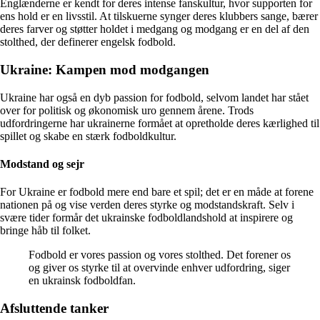
Englænderne er kendt for deres intense fanskultur, hvor supporten for
ens hold er en livsstil. At tilskuerne synger deres klubbers sange, bærer
deres farver og støtter holdet i medgang og modgang er en del af den
stolthed, der definerer engelsk fodbold.
Ukraine: Kampen mod modgangen
Ukraine har også en dyb passion for fodbold, selvom landet har stået
over for politisk og økonomisk uro gennem årene. Trods
udfordringerne har ukrainerne formået at opretholde deres kærlighed til
spillet og skabe en stærk fodboldkultur.
Modstand og sejr
For Ukraine er fodbold mere end bare et spil; det er en måde at forene
nationen på og vise verden deres styrke og modstandskraft. Selv i
svære tider formår det ukrainske fodboldlandshold at inspirere og
bringe håb til folket.
Fodbold er vores passion og vores stolthed. Det forener os
og giver os styrke til at overvinde enhver udfordring, siger
en ukrainsk fodboldfan.
Afsluttende tanker