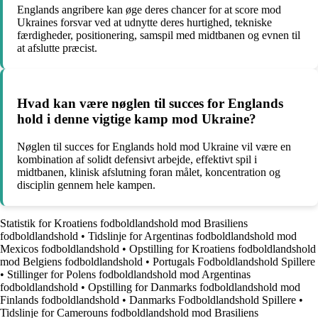
Englands angribere kan øge deres chancer for at score mod
Ukraines forsvar ved at udnytte deres hurtighed, tekniske
færdigheder, positionering, samspil med midtbanen og evnen til
at afslutte præcist.
Hvad kan være nøglen til succes for Englands
hold i denne vigtige kamp mod Ukraine?
Nøglen til succes for Englands hold mod Ukraine vil være en
kombination af solidt defensivt arbejde, effektivt spil i
midtbanen, klinisk afslutning foran målet, koncentration og
disciplin gennem hele kampen.
Statistik for Kroatiens fodboldlandshold mod Brasiliens
fodboldlandshold
•
Tidslinje for Argentinas fodboldlandshold mod
Mexicos fodboldlandshold
•
Opstilling for Kroatiens fodboldlandshold
mod Belgiens fodboldlandshold
•
Portugals Fodboldlandshold Spillere
•
Stillinger for Polens fodboldlandshold mod Argentinas
fodboldlandshold
•
Opstilling for Danmarks fodboldlandshold mod
Finlands fodboldlandshold
•
Danmarks Fodboldlandshold Spillere
•
Tidslinje for Camerouns fodboldlandshold mod Brasiliens