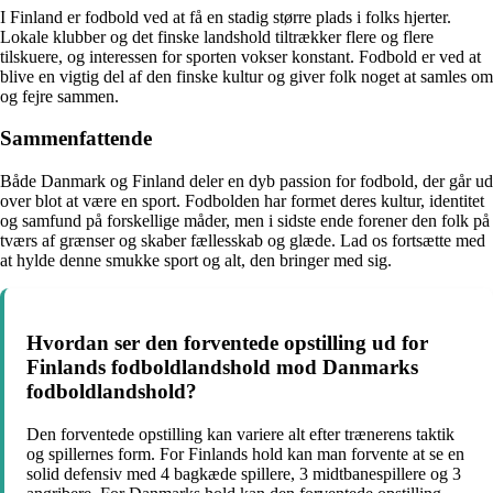
I Finland er fodbold ved at få en stadig større plads i folks hjerter.
Lokale klubber og det finske landshold tiltrækker flere og flere
tilskuere, og interessen for sporten vokser konstant. Fodbold er ved at
blive en vigtig del af den finske kultur og giver folk noget at samles om
og fejre sammen.
Sammenfattende
Både Danmark og Finland deler en dyb passion for fodbold, der går ud
over blot at være en sport. Fodbolden har formet deres kultur, identitet
og samfund på forskellige måder, men i sidste ende forener den folk på
tværs af grænser og skaber fællesskab og glæde. Lad os fortsætte med
at hylde denne smukke sport og alt, den bringer med sig.
Hvordan ser den forventede opstilling ud for
Finlands fodboldlandshold mod Danmarks
fodboldlandshold?
Den forventede opstilling kan variere alt efter trænerens taktik
og spillernes form. For Finlands hold kan man forvente at se en
solid defensiv med 4 bagkæde spillere, 3 midtbanespillere og 3