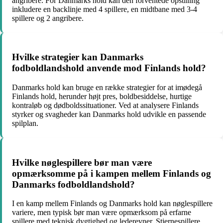
angribere. For Danmarks hold kan den forventede opstilling
inkludere en backlinje med 4 spillere, en midtbane med 3-4
spillere og 2 angribere.
Hvilke strategier kan Danmarks
fodboldlandshold anvende mod Finlands hold?
Danmarks hold kan bruge en række strategier for at imødegå
Finlands hold, herunder højt pres, boldbesiddelse, hurtige
kontraløb og dødboldssituationer. Ved at analysere Finlands
styrker og svagheder kan Danmarks hold udvikle en passende
spilplan.
Hvilke nøglespillere bør man være
opmærksomme på i kampen mellem Finlands og
Danmarks fodboldlandshold?
I en kamp mellem Finlands og Danmarks hold kan nøglespillere
variere, men typisk bør man være opmærksom på erfarne
spillere med teknisk dygtighed og lederevner. Stjernespillere