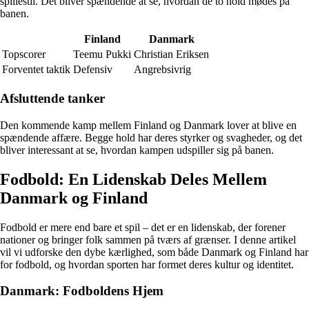
spillestil. Det bliver spændende at se, hvordan de to hold mødes på
banen.
Finland
Danmark
Topscorer
Teemu Pukki
Christian Eriksen
Forventet taktik
Defensiv
Angrebsivrig
Afsluttende tanker
Den kommende kamp mellem Finland og Danmark lover at blive en
spændende affære. Begge hold har deres styrker og svagheder, og det
bliver interessant at se, hvordan kampen udspiller sig på banen.
Fodbold: En Lidenskab Deles Mellem
Danmark og Finland
Fodbold er mere end bare et spil – det er en lidenskab, der forener
nationer og bringer folk sammen på tværs af grænser. I denne artikel
vil vi udforske den dybe kærlighed, som både Danmark og Finland har
for fodbold, og hvordan sporten har formet deres kultur og identitet.
Danmark: Fodboldens Hjem