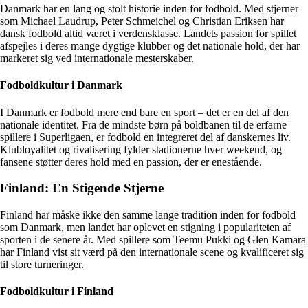
Danmark har en lang og stolt historie inden for fodbold. Med stjerner
som Michael Laudrup, Peter Schmeichel og Christian Eriksen har
dansk fodbold altid været i verdensklasse. Landets passion for spillet
afspejles i deres mange dygtige klubber og det nationale hold, der har
markeret sig ved internationale mesterskaber.
Fodboldkultur i Danmark
I Danmark er fodbold mere end bare en sport – det er en del af den
nationale identitet. Fra de mindste børn på boldbanen til de erfarne
spillere i Superligaen, er fodbold en integreret del af danskernes liv.
Klubloyalitet og rivalisering fylder stadionerne hver weekend, og
fansene støtter deres hold med en passion, der er enestående.
Finland: En Stigende Stjerne
Finland har måske ikke den samme lange tradition inden for fodbold
som Danmark, men landet har oplevet en stigning i populariteten af
sporten i de senere år. Med spillere som Teemu Pukki og Glen Kamara
har Finland vist sit værd på den internationale scene og kvalificeret sig
til store turneringer.
Fodboldkultur i Finland