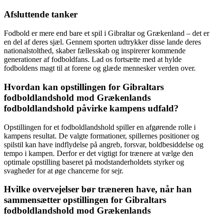
Afsluttende tanker
Fodbold er mere end bare et spil i Gibraltar og Grækenland – det er
en del af deres sjæl. Gennem sporten udtrykker disse lande deres
nationalstolthed, skaber fællesskab og inspirerer kommende
generationer af fodboldfans. Lad os fortsætte med at hylde
fodboldens magt til at forene og glæde mennesker verden over.
Hvordan kan opstillingen for Gibraltars
fodboldlandshold mod Grækenlands
fodboldlandshold påvirke kampens udfald?
Opstillingen for et fodboldlandshold spiller en afgørende rolle i
kampens resultat. De valgte formationer, spillernes positioner og
spilstil kan have indflydelse på angreb, forsvar, boldbesiddelse og
tempo i kampen. Derfor er det vigtigt for trænere at vælge den
optimale opstilling baseret på modstanderholdets styrker og
svagheder for at øge chancerne for sejr.
Hvilke overvejelser bør træneren have, når han
sammensætter opstillingen for Gibraltars
fodboldlandshold mod Grækenlands