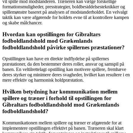
vil spille mod modstanderen. Træneren kan vælge forskellige
formationsmuligheder, presstrategier, boldbesiddelsesteknikker og
spillemønstre baseret på analysen af modstanderholdet. En velvalgt
taktik kan være afgørende for holdets evne til at kontrollere kampen
og skabe målchancer.
Hvordan kan opstillingen for Gibraltars
fodboldlandshold mod Grækenlands
fodboldlandshold påvirke spillernes præstationer?
Opstillingen kan have en direkte indflydelse på spillernes
præstationer, da den bestemmer deres roller, ansvar og samspil på
banen. En veltilrettelagt opstilling kan motivere spillere, fremhæve
deres styrker og minimere deres svagheder, hvilket kan resultere i en
mere effektiv og harmonisk holdpræstation.
Hvilken betydning har kommunikation mellem
spillere og træner i forhold til opstillingen for
Gibraltars fodboldlandshold mod Grækenlands
fodboldlandshold?
Kommunikationen mellem spillere og træner er afgørende for at
implementere opstillingen effektivt på banen. Træneren skal klart