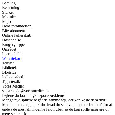
Betaling
Belastning
Styrker
Moduler
Miljø
Hold forbindelsen
Bliv abonnent
Online fællesskab
Udsendelse
Brugergruppe
Området
Interne links
Websitekort
Tekster
Bibliotek
Blogside
Indholdsfeed
Tippster.dk
Vores Medier
samarbejde@voresmedier.dk
Fejlene du bør undgå i sportsvæddemål
Mange nye spillere begår de samme fejl, der kan koste dem dyrt.
Med denne e-bog lærer du, hvad du skal være opmærksom på for at
undgå de mest almindelige faldgruber, så du kan spille smartere og
mere strategisk.