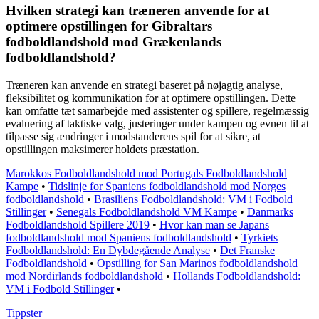
Hvilken strategi kan træneren anvende for at
optimere opstillingen for Gibraltars
fodboldlandshold mod Grækenlands
fodboldlandshold?
Træneren kan anvende en strategi baseret på nøjagtig analyse,
fleksibilitet og kommunikation for at optimere opstillingen. Dette
kan omfatte tæt samarbejde med assistenter og spillere, regelmæssig
evaluering af taktiske valg, justeringer under kampen og evnen til at
tilpasse sig ændringer i modstanderens spil for at sikre, at
opstillingen maksimerer holdets præstation.
Marokkos Fodboldlandshold mod Portugals Fodboldlandshold
Kampe
•
Tidslinje for Spaniens fodboldlandshold mod Norges
fodboldlandshold
•
Brasiliens Fodboldlandshold: VM i Fodbold
Stillinger
•
Senegals Fodboldlandshold VM Kampe
•
Danmarks
Fodboldlandshold Spillere 2019
•
Hvor kan man se Japans
fodboldlandshold mod Spaniens fodboldlandshold
•
Tyrkiets
Fodboldlandshold: En Dybdegående Analyse
•
Det Franske
Fodboldlandshold
•
Opstilling for San Marinos fodboldlandshold
mod Nordirlands fodboldlandshold
•
Hollands Fodboldlandshold:
VM i Fodbold Stillinger
•
Tippster