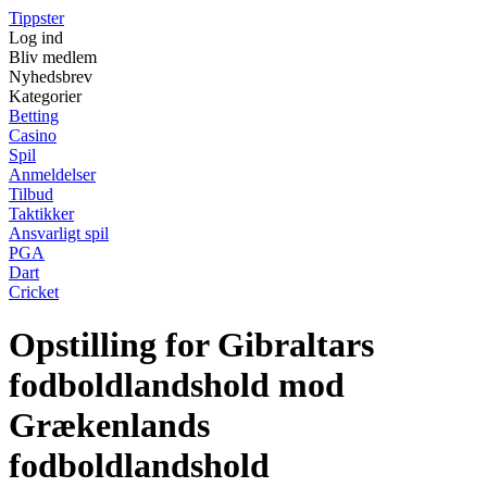
Tippster
Log ind
Bliv medlem
Nyhedsbrev
Kategorier
Betting
Casino
Spil
Anmeldelser
Tilbud
Taktikker
Ansvarligt spil
PGA
Dart
Cricket
Opstilling for Gibraltars
fodboldlandshold mod
Grækenlands
fodboldlandshold