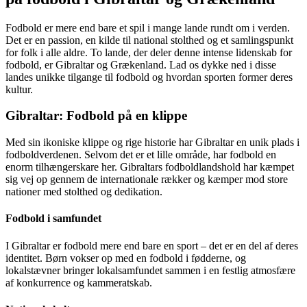
Fodbold er mere end bare et spil i mange lande rundt om i verden.
Det er en passion, en kilde til national stolthed og et samlingspunkt
for folk i alle aldre. To lande, der deler denne intense lidenskab for
fodbold, er Gibraltar og Grækenland. Lad os dykke ned i disse
landes unikke tilgange til fodbold og hvordan sporten former deres
kultur.
Gibraltar: Fodbold på en klippe
Med sin ikoniske klippe og rige historie har Gibraltar en unik plads i
fodboldverdenen. Selvom det er et lille område, har fodbold en
enorm tilhængerskare her. Gibraltars fodboldlandshold har kæmpet
sig vej op gennem de internationale rækker og kæmper mod store
nationer med stolthed og dedikation.
Fodbold i samfundet
I Gibraltar er fodbold mere end bare en sport – det er en del af deres
identitet. Børn vokser op med en fodbold i fødderne, og
lokalstævner bringer lokalsamfundet sammen i en festlig atmosfære
af konkurrence og kammeratskab.