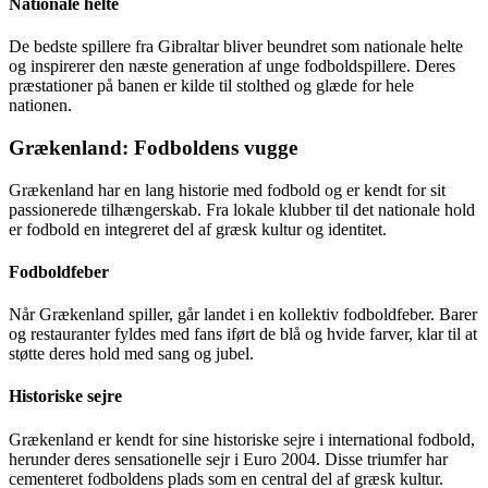
Nationale helte
De bedste spillere fra Gibraltar bliver beundret som nationale helte
og inspirerer den næste generation af unge fodboldspillere. Deres
præstationer på banen er kilde til stolthed og glæde for hele
nationen.
Grækenland: Fodboldens vugge
Grækenland har en lang historie med fodbold og er kendt for sit
passionerede tilhængerskab. Fra lokale klubber til det nationale hold
er fodbold en integreret del af græsk kultur og identitet.
Fodboldfeber
Når Grækenland spiller, går landet i en kollektiv fodboldfeber. Barer
og restauranter fyldes med fans iført de blå og hvide farver, klar til at
støtte deres hold med sang og jubel.
Historiske sejre
Grækenland er kendt for sine historiske sejre i international fodbold,
herunder deres sensationelle sejr i Euro 2004. Disse triumfer har
cementeret fodboldens plads som en central del af græsk kultur.