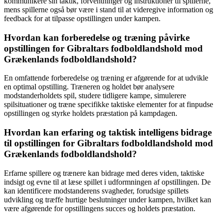
kommunikere sin taktik, forventninger og instruktioner til spillerne,
mens spillerne også bør være i stand til at videregive information og
feedback for at tilpasse opstillingen under kampen.
Hvordan kan forberedelse og træning påvirke
opstillingen for Gibraltars fodboldlandshold mod
Grækenlands fodboldlandshold?
En omfattende forberedelse og træning er afgørende for at udvikle
en optimal opstilling. Træneren og holdet bør analysere
modstanderholdets spil, studere tidligere kampe, simulerere
spilsituationer og træne specifikke taktiske elementer for at finpudse
opstillingen og styrke holdets præstation på kampdagen.
Hvordan kan erfaring og taktisk intelligens bidrage
til opstillingen for Gibraltars fodboldlandshold mod
Grækenlands fodboldlandshold?
Erfarne spillere og trænere kan bidrage med deres viden, taktiske
indsigt og evne til at læse spillet i udformningen af opstillingen. De
kan identificere modstanderens svagheder, forudsige spillets
udvikling og træffe hurtige beslutninger under kampen, hvilket kan
være afgørende for opstillingens succes og holdets præstation.