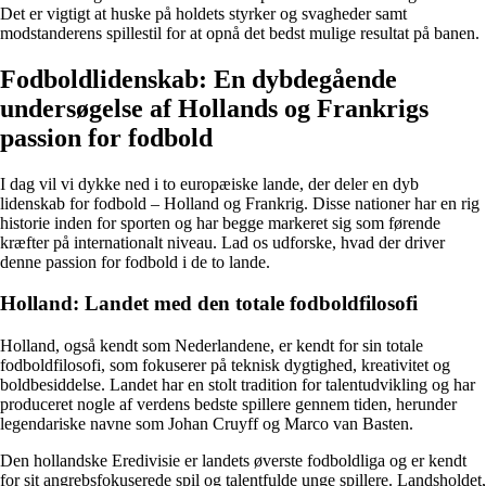
Det er vigtigt at huske på holdets styrker og svagheder samt
modstanderens spillestil for at opnå det bedst mulige resultat på banen.
Fodboldlidenskab: En dybdegående
undersøgelse af Hollands og Frankrigs
passion for fodbold
I dag vil vi dykke ned i to europæiske lande, der deler en dyb
lidenskab for fodbold – Holland og Frankrig. Disse nationer har en rig
historie inden for sporten og har begge markeret sig som førende
kræfter på internationalt niveau. Lad os udforske, hvad der driver
denne passion for fodbold i de to lande.
Holland: Landet med den totale fodboldfilosofi
Holland, også kendt som Nederlandene, er kendt for sin totale
fodboldfilosofi, som fokuserer på teknisk dygtighed, kreativitet og
boldbesiddelse. Landet har en stolt tradition for talentudvikling og har
produceret nogle af verdens bedste spillere gennem tiden, herunder
legendariske navne som Johan Cruyff og Marco van Basten.
Den hollandske Eredivisie er landets øverste fodboldliga og er kendt
for sit angrebsfokuserede spil og talentfulde unge spillere. Landsholdet,