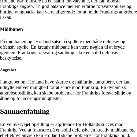
Holland bør fokusere på en stabil forsvarslinje, der kan modstå
Frankrigs angreb. En god balance mellem erfarne forsvarsspillere og
hurtige wingbacks kan være afgørende for at holde Frankrigs angribere
i skak.
Midtbanen
På midtbanen bør Holland satse på spillere med både defensiv og
offensiv styrke. En kreativ midtbane kan være nøglen til at bryde
igennem Frankrigs forsvar og samtidig sikre en solid defensiv
beskyttelse.
Angrebet
I angrebet bør Holland have skarpe og målfarlige angribere, der kan
udnytte enhver mulighed for at score mod Frankrig. En dynamisk
angrebsopstilling kan skabe problemer for Frankrigs forsvarslinje og
åbne op for scoringsmuligheder.
Sammenfatning
En velovervejet opstilling er afgørende for Hollands succes mod
Frankrig. Ved at fokusere på en solid defensiv, en kreativ midtbane og
et effektivt angreb kan Holland skabe problemer for Frankrigs hold.