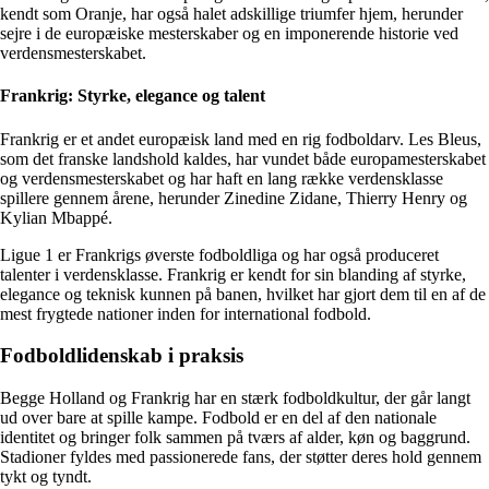
kendt som Oranje, har også halet adskillige triumfer hjem, herunder
sejre i de europæiske mesterskaber og en imponerende historie ved
verdensmesterskabet.
Frankrig: Styrke, elegance og talent
Frankrig er et andet europæisk land med en rig fodboldarv. Les Bleus,
som det franske landshold kaldes, har vundet både europamesterskabet
og verdensmesterskabet og har haft en lang række verdensklasse
spillere gennem årene, herunder Zinedine Zidane, Thierry Henry og
Kylian Mbappé.
Ligue 1 er Frankrigs øverste fodboldliga og har også produceret
talenter i verdensklasse. Frankrig er kendt for sin blanding af styrke,
elegance og teknisk kunnen på banen, hvilket har gjort dem til en af de
mest frygtede nationer inden for international fodbold.
Fodboldlidenskab i praksis
Begge Holland og Frankrig har en stærk fodboldkultur, der går langt
ud over bare at spille kampe. Fodbold er en del af den nationale
identitet og bringer folk sammen på tværs af alder, køn og baggrund.
Stadioner fyldes med passionerede fans, der støtter deres hold gennem
tykt og tyndt.