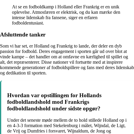
At se en fodboldkamp i Holland eller Frankrig er en unik
oplevelse. Atmosfæren er elektrisk, og du kan mærke den
intense lidenskab fra fansene, siger en erfaren
fodboldentusiast.
Afsluttende tanker
Som vi har set, er Holland og Frankrig to lande, der deler en dyb
passion for fodbold. Deres engagement i sporten går ud over blot at
vinde kampe – det handler om at omfavne en kærlighed til spillet og
alt, det repræsenterer. Disse nationer vil fortsætte med at inspirere
kommende generationer af fodboldspillere og fans med deres lidenskab
og dedikation til sporten.
Hvordan var opstillingen for Hollands
fodboldlandshold mod Frankrigs
fodboldlandshold under sidste opgør?
Under det seneste møde mellem de to hold stillede Holland op i
en 4-3-3 formation med Stekelenburg i målet, Wijndal, de Ligt,
de Vrij og Dumfries i forsvaret, Wijnaldum, de Jong og