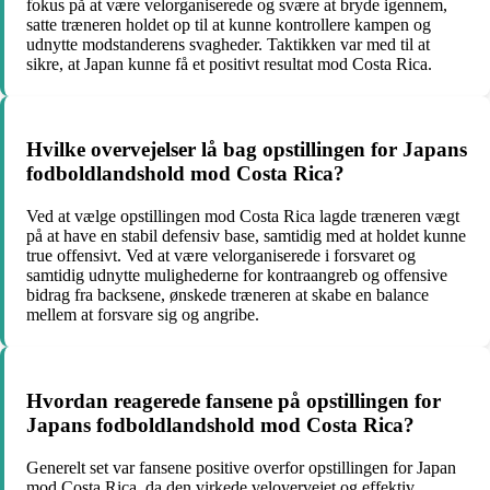
fokus på at være velorganiserede og svære at bryde igennem,
satte træneren holdet op til at kunne kontrollere kampen og
udnytte modstanderens svagheder. Taktikken var med til at
sikre, at Japan kunne få et positivt resultat mod Costa Rica.
Hvilke overvejelser lå bag opstillingen for Japans
fodboldlandshold mod Costa Rica?
Ved at vælge opstillingen mod Costa Rica lagde træneren vægt
på at have en stabil defensiv base, samtidig med at holdet kunne
true offensivt. Ved at være velorganiserede i forsvaret og
samtidig udnytte mulighederne for kontraangreb og offensive
bidrag fra backsene, ønskede træneren at skabe en balance
mellem at forsvare sig og angribe.
Hvordan reagerede fansene på opstillingen for
Japans fodboldlandshold mod Costa Rica?
Generelt set var fansene positive overfor opstillingen for Japan
mod Costa Rica, da den virkede velovervejet og effektiv.