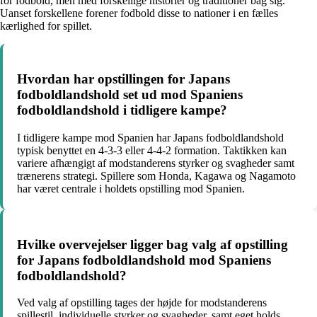
for fodbold, men med forskellige historier og traditioner bag sig.
Uanset forskellene forener fodbold disse to nationer i en fælles
kærlighed for spillet.
Hvordan har opstillingen for Japans
fodboldlandshold set ud mod Spaniens
fodboldlandshold i tidligere kampe?
I tidligere kampe mod Spanien har Japans fodboldlandshold
typisk benyttet en 4-3-3 eller 4-4-2 formation. Taktikken kan
variere afhængigt af modstanderens styrker og svagheder samt
trænerens strategi. Spillere som Honda, Kagawa og Nagamoto
har været centrale i holdets opstilling mod Spanien.
Hvilke overvejelser ligger bag valg af opstilling
for Japans fodboldlandshold mod Spaniens
fodboldlandshold?
Ved valg af opstilling tages der højde for modstanderens
spillestil, individuelle styrker og svagheder, samt eget holds