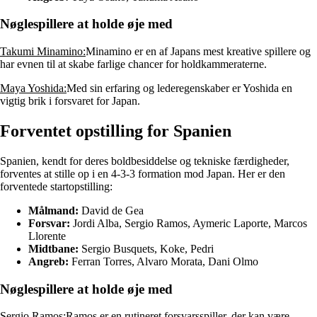
Nøglespillere at holde øje med
Takumi Minamino:
Minamino er en af Japans mest kreative spillere og
har evnen til at skabe farlige chancer for holdkammeraterne.
Maya Yoshida:
Med sin erfaring og lederegenskaber er Yoshida en
vigtig brik i forsvaret for Japan.
Forventet opstilling for Spanien
Spanien, kendt for deres boldbesiddelse og tekniske færdigheder,
forventes at stille op i en 4-3-3 formation mod Japan. Her er den
forventede startopstilling:
Målmand:
David de Gea
Forsvar:
Jordi Alba, Sergio Ramos, Aymeric Laporte, Marcos
Llorente
Midtbane:
Sergio Busquets, Koke, Pedri
Angreb:
Ferran Torres, Alvaro Morata, Dani Olmo
Nøglespillere at holde øje med
Sergio Ramos:
Ramos er en rutineret forsvarsspiller, der kan være