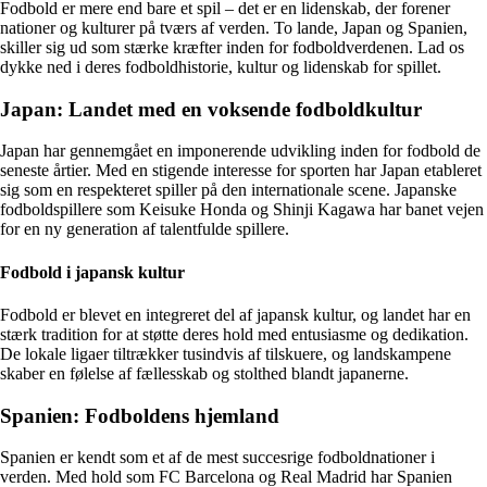
Fodbold er mere end bare et spil – det er en lidenskab, der forener
nationer og kulturer på tværs af verden. To lande, Japan og Spanien,
skiller sig ud som stærke kræfter inden for fodboldverdenen. Lad os
dykke ned i deres fodboldhistorie, kultur og lidenskab for spillet.
Japan: Landet med en voksende fodboldkultur
Japan har gennemgået en imponerende udvikling inden for fodbold de
seneste årtier. Med en stigende interesse for sporten har Japan etableret
sig som en respekteret spiller på den internationale scene. Japanske
fodboldspillere som Keisuke Honda og Shinji Kagawa har banet vejen
for en ny generation af talentfulde spillere.
Fodbold i japansk kultur
Fodbold er blevet en integreret del af japansk kultur, og landet har en
stærk tradition for at støtte deres hold med entusiasme og dedikation.
De lokale ligaer tiltrækker tusindvis af tilskuere, og landskampene
skaber en følelse af fællesskab og stolthed blandt japanerne.
Spanien: Fodboldens hjemland
Spanien er kendt som et af de mest succesrige fodboldnationer i
verden. Med hold som FC Barcelona og Real Madrid har Spanien