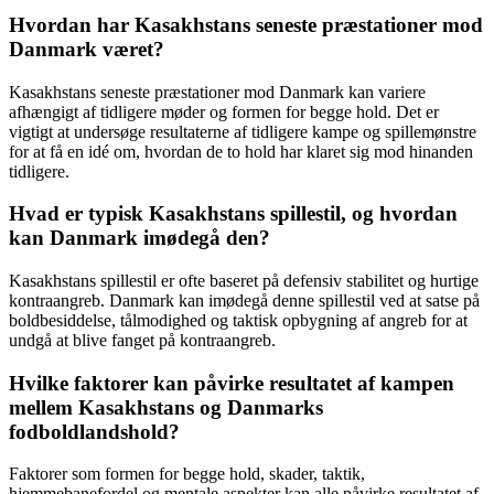
Hvordan har Kasakhstans seneste præstationer mod
Danmark været?
Kasakhstans seneste præstationer mod Danmark kan variere
afhængigt af tidligere møder og formen for begge hold. Det er
vigtigt at undersøge resultaterne af tidligere kampe og spillemønstre
for at få en idé om, hvordan de to hold har klaret sig mod hinanden
tidligere.
Hvad er typisk Kasakhstans spillestil, og hvordan
kan Danmark imødegå den?
Kasakhstans spillestil er ofte baseret på defensiv stabilitet og hurtige
kontraangreb. Danmark kan imødegå denne spillestil ved at satse på
boldbesiddelse, tålmodighed og taktisk opbygning af angreb for at
undgå at blive fanget på kontraangreb.
Hvilke faktorer kan påvirke resultatet af kampen
mellem Kasakhstans og Danmarks
fodboldlandshold?
Faktorer som formen for begge hold, skader, taktik,
hjemmebanefordel og mentale aspekter kan alle påvirke resultatet af