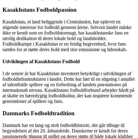
Kasakhstans Fodboldpassion
Kasakhstan, et land beliggende i Centralasien, har oplevet en
stigende interesse for fodbold gennem årene. Selvom landet måske
ikke er kendt som en fodboldstormagt, har kasakhstanske fans en
utrolig dedikation til deres lokale hold og landsholdet.
Fodboldkampe i Kasakhstan er en festlig begivenhed, hvor fans
samles for at støtte deres hold med stor entusiasme og lidenskab.
Udviklingen af Kasakhstans Fodbold
I de senere år har Kasakhstan investeret betydeligt i udviklingen af
fodboldinfrastrukturen i landet. Dette har ført til en stigning i antallet
af talentfulde spillere og en forbedring af landets præstationer på
internationalt niveau. Kasakhstans fodboldforbund arbejder hårdt på
at skabe en bæredygtig fodboldkultur, der kan inspirere kommende
generationer af spillere og fans.
Danmarks Fodboldtradition
Danmark har en lang og stolt fodboldhistorie, der går tilbage til
begyndelsen af det 20. århundrede. Danskerne er kendt for deres
passionerede tilgang til spillet og deres støtte til både lokale klubber