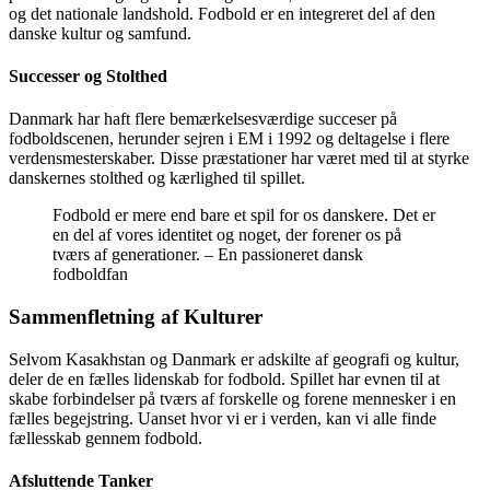
og det nationale landshold. Fodbold er en integreret del af den
danske kultur og samfund.
Successer og Stolthed
Danmark har haft flere bemærkelsesværdige succeser på
fodboldscenen, herunder sejren i EM i 1992 og deltagelse i flere
verdensmesterskaber. Disse præstationer har været med til at styrke
danskernes stolthed og kærlighed til spillet.
Fodbold er mere end bare et spil for os danskere. Det er
en del af vores identitet og noget, der forener os på
tværs af generationer. – En passioneret dansk
fodboldfan
Sammenfletning af Kulturer
Selvom Kasakhstan og Danmark er adskilte af geografi og kultur,
deler de en fælles lidenskab for fodbold. Spillet har evnen til at
skabe forbindelser på tværs af forskelle og forene mennesker i en
fælles begejstring. Uanset hvor vi er i verden, kan vi alle finde
fællesskab gennem fodbold.
Afsluttende Tanker