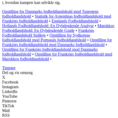
i, hvordan kampen kan udvikle sig.
Opstilling for Danmarks fodboldlandshold mod Tunesiens
fodboldlandshold
•
Statistik for Argentinas fodboldlandshold mod
Frankrigs fodboldlandshold
•
Englands Fodboldlandshold
•
Hollands Fodboldlandshold: En Dybdegående Analyse
•
Marokkos
Fodboldlandshold: En Dybdegående Guide
•
Frankrigs
Fodboldlandshold Spillere
•
Opstilling for Sydkoreas
fodboldlandshold mod Portugals fodboldlandshold
•
Opstilling for
Frankrigs fodboldlandshold mod Danmarks fodboldlandshold
•
Opstilling for Frankrigs fodboldlandshold mod Danmarks
fodboldlandshold
•
Opstilling for Frankrigs fodboldlandshold mod
Marokkos fodboldlandshold
•
Tippster
Del og vis omsorg
X
Facebook
Instagram
LinkedIn
YouTube
Pinterest
TikTok
Mail
RSS