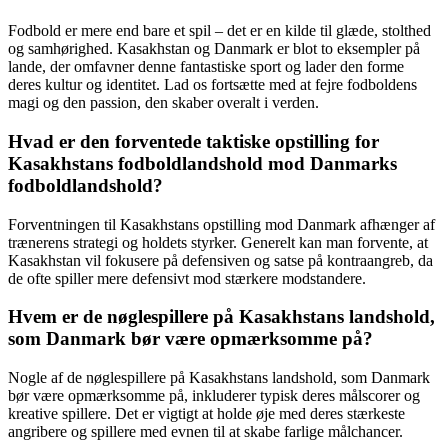
Fodbold er mere end bare et spil – det er en kilde til glæde, stolthed
og samhørighed. Kasakhstan og Danmark er blot to eksempler på
lande, der omfavner denne fantastiske sport og lader den forme
deres kultur og identitet. Lad os fortsætte med at fejre fodboldens
magi og den passion, den skaber overalt i verden.
Hvad er den forventede taktiske opstilling for
Kasakhstans fodboldlandshold mod Danmarks
fodboldlandshold?
Forventningen til Kasakhstans opstilling mod Danmark afhænger af
trænerens strategi og holdets styrker. Generelt kan man forvente, at
Kasakhstan vil fokusere på defensiven og satse på kontraangreb, da
de ofte spiller mere defensivt mod stærkere modstandere.
Hvem er de nøglespillere på Kasakhstans landshold,
som Danmark bør være opmærksomme på?
Nogle af de nøglespillere på Kasakhstans landshold, som Danmark
bør være opmærksomme på, inkluderer typisk deres målscorer og
kreative spillere. Det er vigtigt at holde øje med deres stærkeste
angribere og spillere med evnen til at skabe farlige målchancer.