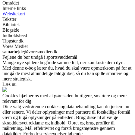
Området
Interne links
Websitekort
Tekster
Bibliotek
Blogside
Indholdsfeed
Tippster.dk
Vores Medier
samarbejde@voresmedier.dk
Fejlene du bør undgå i sportsvæddemål
Mange nye spillere begår de samme fejl, der kan koste dem dyrt.
Med denne e-bog lærer du, hvad du skal være opmærksom på for at
undgå de mest almindelige faldgruber, så du kan spille smartere og
mere strategisk.
Læs nu
Cookies hjælper os med at gøre siden hurtigere, smartere og mere
relevant for dig.
Dine valg vedrørende cookies og databehandling kan du justere nu
eller senere. Vi deler oplysninger med partnere til forskellige formål
Gem og tilgå oplysninger på enheden. Brug disse til at vælge
skræddersyet reklame og indhold. Opret og brug profiler til
målretning. Mål effektivitet og forstå brugsmønstre gennem
datakilder. Forbedr serviceydelser løbende