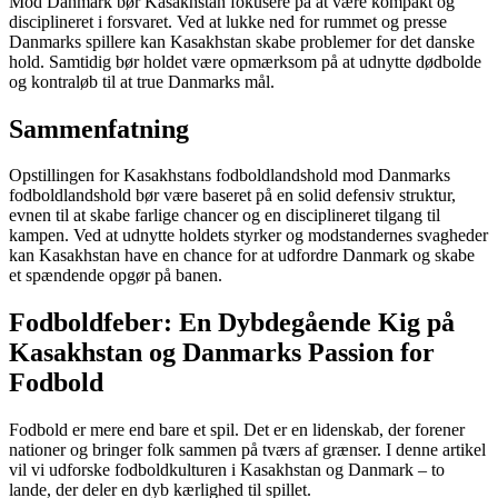
Mod Danmark bør Kasakhstan fokusere på at være kompakt og
disciplineret i forsvaret. Ved at lukke ned for rummet og presse
Danmarks spillere kan Kasakhstan skabe problemer for det danske
hold. Samtidig bør holdet være opmærksom på at udnytte dødbolde
og kontraløb til at true Danmarks mål.
Sammenfatning
Opstillingen for Kasakhstans fodboldlandshold mod Danmarks
fodboldlandshold bør være baseret på en solid defensiv struktur,
evnen til at skabe farlige chancer og en disciplineret tilgang til
kampen. Ved at udnytte holdets styrker og modstandernes svagheder
kan Kasakhstan have en chance for at udfordre Danmark og skabe
et spændende opgør på banen.
Fodboldfeber: En Dybdegående Kig på
Kasakhstan og Danmarks Passion for
Fodbold
Fodbold er mere end bare et spil. Det er en lidenskab, der forener
nationer og bringer folk sammen på tværs af grænser. I denne artikel
vil vi udforske fodboldkulturen i Kasakhstan og Danmark – to
lande, der deler en dyb kærlighed til spillet.