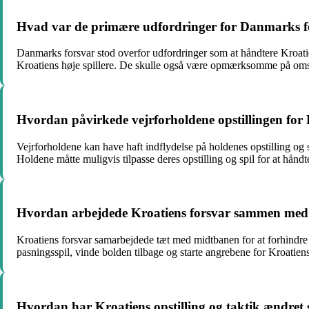
Hvad var de primære udfordringer for Danmarks fo
Danmarks forsvar stod overfor udfordringer som at håndtere Kroati
Kroatiens høje spillere. De skulle også være opmærksomme på omsti
Hvordan påvirkede vejrforholdene opstillingen for
Vejrforholdene kan have haft indflydelse på holdenes opstilling og sp
Holdene måtte muligvis tilpasse deres opstilling og spil for at håndt
Hvordan arbejdede Kroatiens forsvar sammen med
Kroatiens forsvar samarbejdede tæt med midtbanen for at forhindr
pasningsspil, vinde bolden tilbage og starte angrebene for Kroatien
Hvordan har Kroatiens opstilling og taktik ændre