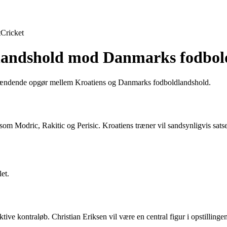
t
Cricket
ldlandshold mod Danmarks fodbo
e spændende opgør mellem Kroatiens og Danmarks fodboldlandshold.
re som Modric, Rakitic og Perisic. Kroatiens træner vil sandsynligvis sa
et.
tive kontraløb. Christian Eriksen vil være en central figur i opstillinge