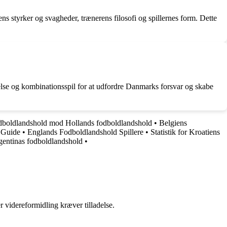
ns styrker og svagheder, trænerens filosofi og spillernes form. Dette
delse og kombinationsspil for at udfordre Danmarks forsvar og skabe
fodboldlandshold mod Hollands fodboldlandshold
•
Belgiens
 Guide
•
Englands Fodboldlandshold Spillere
•
Statistik for Kroatiens
rgentinas fodboldlandshold
•
r videreformidling kræver tilladelse.