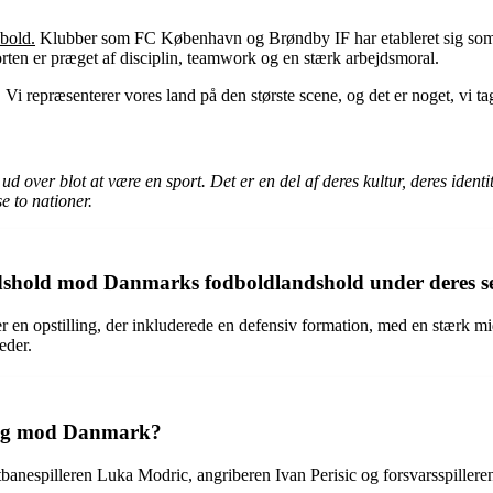
bold.
Klubber som FC København og Brøndby IF har etableret sig som træ
porten er præget af disciplin, teamwork og en stærk arbejdsmoral.
Vi repræsenterer vores land på den største scene, og det er noget, vi ta
 over blot at være en sport. Det er en del af deres kultur, deres identi
e to nationer.
ndshold mod Danmarks fodboldlandshold under deres s
n opstilling, der inkluderede en defensiv formation, med en stærk mid
eder.
lling mod Danmark?
banespilleren Luka Modric, angriberen Ivan Perisic og forsvarsspilleren