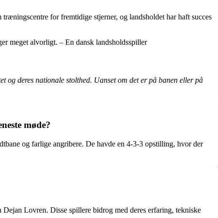
ningscentre for fremtidige stjerner, og landsholdet har haft succes
ger meget alvorligt. – En dansk landsholdsspiller
tet og deres nationale stolthed. Uanset om det er på banen eller på
eneste møde?
tbane og farlige angribere. De havde en 4-3-3 opstilling, hvor der
 Dejan Lovren. Disse spillere bidrog med deres erfaring, tekniske