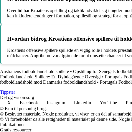
Over tid har Kroatiens opstilling og taktik udviklet sig i møder mo
kan inkludere ændringer i formation, spillestil og strategi for at o
Hvordan bidrog Kroatiens offensive spillere til h
Kroatiens offensive spillere spillede en vigtig rolle i holdets pr
målchancer. Angriberne var afgørende for at omsætte chancer til sco
Australiens fodboldlandshold spillere
•
Opstilling for Senegals fodbol
Fodboldlandshold Spillere: En Dybdegående Oversigt
•
Portugals Fo
fodboldlandshold mod Danmarks fodboldlandshold
•
Portugals Fodbol
Tippster
Del og vis omsorg
X
Facebook
Instagram
LinkedIn
YouTube
Pin
© Kun til personlig brug.
© Beskyttet materiale. Nogle produkter, vi viser, er en del af samarbejd
© Vi forbeholder os alle rettigheder til materialet på denne side. Nogle
Publikationer
Gratis ressourcer