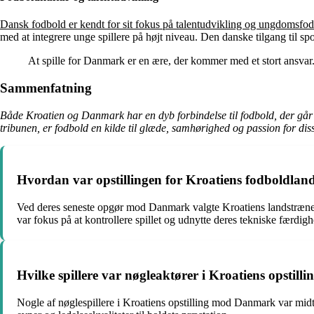
Dansk fodbold er kendt for sit fokus på talentudvikling og ungdomsfod
med at integrere unge spillere på højt niveau. Den danske tilgang til s
At spille for Danmark er en ære, der kommer med et stort ansvar. 
Sammenfatning
Både Kroatien og Danmark har en dyb forbindelse til fodbold, der går ud
tribunen, er fodbold en kilde til glæde, samhørighed og passion for diss
Hvordan var opstillingen for Kroatiens fodboldla
Ved deres seneste opgør mod Danmark valgte Kroatiens landstræner e
var fokus på at kontrollere spillet og udnytte deres tekniske færdigh
Hvilke spillere var nøgleaktører i Kroatiens opsti
Nogle af nøglespillere i Kroatiens opstilling mod Danmark var midt