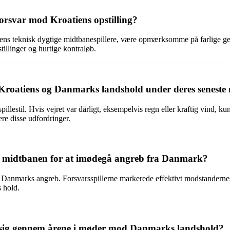
rsvar mod Kroatiens opstilling?
ens teknisk dygtige midtbanespillere, være opmærksomme på farlige gen
llinger og hurtige kontraløb.
 Kroatiens og Danmarks landshold under deres senest
illestil. Hvis vejret var dårligt, eksempelvis regn eller kraftig vind, k
ere disse udfordringer.
 midtbanen for at imødegå angreb fra Danmark?
e Danmarks angreb. Forsvarsspillerne markerede effektivt modstandern
s hold.
t sig gennem årene i møder mod Danmarks landshold?