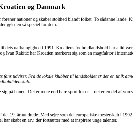
 Kroatien og Danmark
er forener nationer og skaber stolthed blandt folket. To sådanne lande,
der gør den så speciel for dem.
e til dets uafhængighed i 1991. Kroatiens fodboldlandshold har altid være
og Ivan Rakitić har Kroatien markeret sig som en magtfaktor i internati
res fans udviser. Fra de lokale klubber til landsholdet er der en unik 
odboldlidenskab.
 sig på banen. Det er mere end bare sport for os – det er en del af vores
en af det 19. århundrede. Med sejre som det europæiske mesterskab i 19
ar skabt en arv, der fortsætter med at inspirere unge talenter.