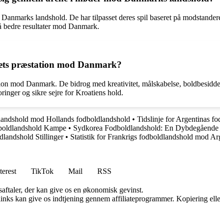
d Danmarks landshold. De har tilpasset deres spil baseret på modstandere
pnå bedre resultater mod Danmark.
oldets præstation mod Danmark?
æstation mod Danmark. De bidrog med kreativitet, målskabelse, boldbesid
ringer og sikre sejre for Kroatiens hold.
dlandshold mod Hollands fodboldlandshold
•
Tidslinje for Argentinas 
dboldlandshold Kampe
•
Sydkorea Fodboldlandshold: En Dybdegående
dlandshold Stillinger
•
Statistik for Frankrigs fodboldlandshold mod A
terest
TikTok
Mail
RSS
saftaler, der kan give os en økonomisk gevinst.
 links kan give os indtjening gennem affiliateprogrammer. Kopiering elle