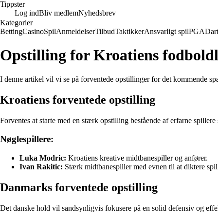
Tippster
Log ind
Bliv medlem
Nyhedsbrev
Kategorier
Betting
Casino
Spil
Anmeldelser
Tilbud
Taktikker
Ansvarligt spil
PGA
Dar
Opstilling for Kroatiens fodbo
I denne artikel vil vi se på forventede opstillinger for det kommend
Kroatiens forventede opstilling
Forventes at starte med en stærk opstilling bestående af erfarne spille
Nøglespillere:
Luka Modric:
Kroatiens kreative midtbanespiller og anfører.
Ivan Rakitic:
Stærk midtbanespiller med evnen til at diktere spill
Danmarks forventede opstilling
Det danske hold vil sandsynligvis fokusere på en solid defensiv og effek