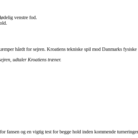
ødelig venstre fod.
old.
mper hårdt for sejren. Kroatiens tekniske spil mod Danmarks fysiske t
ejren, udtaler Kroatiens træner.
 for fansen og en vigtig test for begge hold inden kommende turneringer