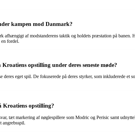
n under kampen mod Danmark?
 afhængigt af modstanderens taktik og holdets præstation på banen. Ha
 en fordel.
roatiens opstilling under deres seneste møde?
 deres eget spil. De fokuserede på deres styrker, som inkluderede et sol
 Kroatiens opstilling?
r, tæt markering af nøglespillere som Modric og Perisic samt udnyttelse
t angrebsspil.