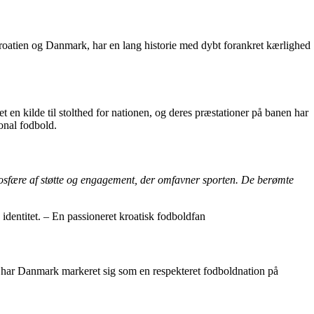
 Kroatien og Danmark, har en lang historie med dybt forankret kærlighed
t en kilde til stolthed for nationen, og deres præstationer på banen har
onal fodbold.
atmosfære af støtte og engagement, der omfavner sporten. De berømte
 identitet. – En passioneret kroatisk fodboldfan
92 har Danmark markeret sig som en respekteret fodboldnation på