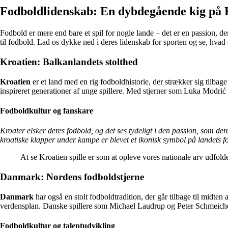
Fodboldlidenskab: En dybdegående kig på
Fodbold er mere end bare et spil for nogle lande – det er en passion, d
til fodbold. Lad os dykke ned i deres lidenskab for sporten og se, hvad 
Kroatien: Balkanlandets stolthed
Kroatien
er et land med en rig fodboldhistorie, der strækker sig tilbag
inspireret generationer af unge spillere. Med stjerner som Luka Modrić 
Fodboldkultur og fanskare
Kroater elsker deres fodbold, og det ses tydeligt i den passion, som de
kroatiske klapper under kampe er blevet et ikonisk symbol på landets f
At se Kroatien spille er som at opleve vores nationale arv udfolde
Danmark: Nordens fodboldstjerne
Danmark
har også en stolt fodboldtradition, der går tilbage til midt
verdensplan. Danske spillere som Michael Laudrup og Peter Schmeichel h
Fodboldkultur og talentudvikling