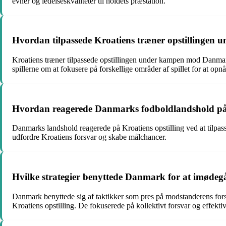
evner og ledelseskvaliteter til holdets præstation.
Hvordan tilpassede Kroatiens træner opstillinge
Kroatiens træner tilpassede opstillingen under kampen mod Danmark
spillerne om at fokusere på forskellige områder af spillet for at opnå
Hvordan reagerede Danmarks fodboldlandshold på K
Danmarks landshold reagerede på Kroatiens opstilling ved at tilpasse
udfordre Kroatiens forsvar og skabe målchancer.
Hvilke strategier benyttede Danmark for at imødegå
Danmark benyttede sig af taktikker som pres på modstanderens forsva
Kroatiens opstilling. De fokuserede på kollektivt forsvar og effektiv