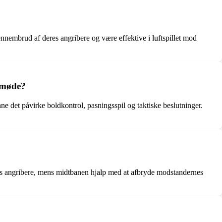
nembrud af deres angribere og være effektive i luftspillet mod
e møde?
unne det påvirke boldkontrol, pasningsspil og taktiske beslutninger.
es angribere, mens midtbanen hjalp med at afbryde modstandernes