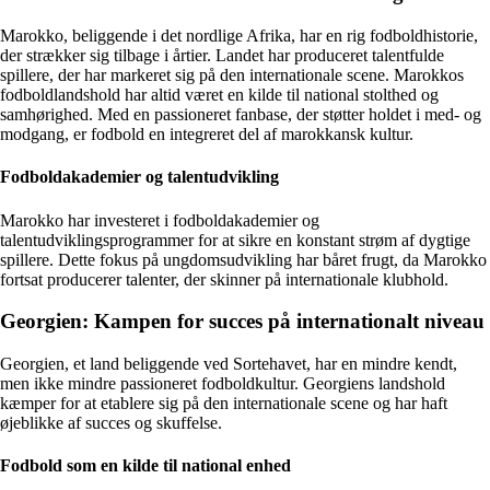
Marokko, beliggende i det nordlige Afrika, har en rig fodboldhistorie,
der strækker sig tilbage i årtier. Landet har produceret talentfulde
spillere, der har markeret sig på den internationale scene. Marokkos
fodboldlandshold har altid været en kilde til national stolthed og
samhørighed. Med en passioneret fanbase, der støtter holdet i med- og
modgang, er fodbold en integreret del af marokkansk kultur.
Fodboldakademier og talentudvikling
Marokko har investeret i fodboldakademier og
talentudviklingsprogrammer for at sikre en konstant strøm af dygtige
spillere. Dette fokus på ungdomsudvikling har båret frugt, da Marokko
fortsat producerer talenter, der skinner på internationale klubhold.
Georgien: Kampen for succes på internationalt niveau
Georgien, et land beliggende ved Sortehavet, har en mindre kendt,
men ikke mindre passioneret fodboldkultur. Georgiens landshold
kæmper for at etablere sig på den internationale scene og har haft
øjeblikke af succes og skuffelse.
Fodbold som en kilde til national enhed