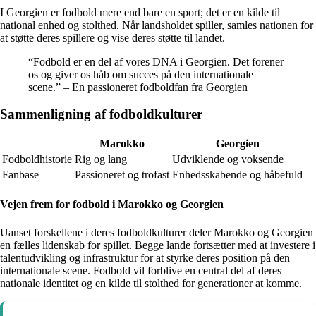
I Georgien er fodbold mere end bare en sport; det er en kilde til
national enhed og stolthed. Når landsholdet spiller, samles nationen for
at støtte deres spillere og vise deres støtte til landet.
“Fodbold er en del af vores DNA i Georgien. Det forener
os og giver os håb om succes på den internationale
scene.” – En passioneret fodboldfan fra Georgien
Sammenligning af fodboldkulturer
Marokko
Georgien
Fodboldhistorie
Rig og lang
Udviklende og voksende
Fanbase
Passioneret og trofast
Enhedsskabende og håbefuld
Vejen frem for fodbold i Marokko og Georgien
Uanset forskellene i deres fodboldkulturer deler Marokko og Georgien
en fælles lidenskab for spillet. Begge lande fortsætter med at investere i
talentudvikling og infrastruktur for at styrke deres position på den
internationale scene. Fodbold vil forblive en central del af deres
nationale identitet og en kilde til stolthed for generationer at komme.