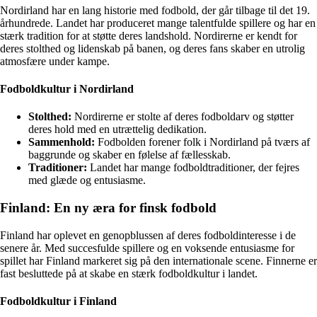
Nordirland har en lang historie med fodbold, der går tilbage til det 19.
århundrede. Landet har produceret mange talentfulde spillere og har en
stærk tradition for at støtte deres landshold. Nordirerne er kendt for
deres stolthed og lidenskab på banen, og deres fans skaber en utrolig
atmosfære under kampe.
Fodboldkultur i Nordirland
Stolthed:
Nordirerne er stolte af deres fodboldarv og støtter
deres hold med en utrættelig dedikation.
Sammenhold:
Fodbolden forener folk i Nordirland på tværs af
baggrunde og skaber en følelse af fællesskab.
Traditioner:
Landet har mange fodboldtraditioner, der fejres
med glæde og entusiasme.
Finland: En ny æra for finsk fodbold
Finland har oplevet en genopblussen af deres fodboldinteresse i de
senere år. Med succesfulde spillere og en voksende entusiasme for
spillet har Finland markeret sig på den internationale scene. Finnerne er
fast besluttede på at skabe en stærk fodboldkultur i landet.
Fodboldkultur i Finland