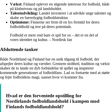
Vækst:
Finland oplever en stigende interesse for fodbold, både
på klubniveau og på landsholdet.
Talentudvikling:
Landet investerer i at udvikle unge talenter og
skabe en bæredygtig fodboldstruktur.
Optimisme:
Finnerne ser frem til en lys fremtid for deres
fodboldhold og tror på deres potentiale.
Fodbold er mere end bare et spil for os – det er en del af
vores identitet og kultur. – Nordirsk fan
Afsluttende tanker
Både Nordirland og Finland har en unik tilgang til fodbold, der
afspejler deres kultur og værdier. Gennem stolthed, tradition og vækst
skaber de to lande en dyb forbindelse til spillet og inspirerer
kommende generationer af fodboldfans. Lad os fortsætte med at støtte
og fejre fodboldens magi, uanset hvor vi kommer fra.
Hvad er den forventede opstilling for
Nordirlands fodboldlandshold i kampen mod
Finlands fodboldlandshold?