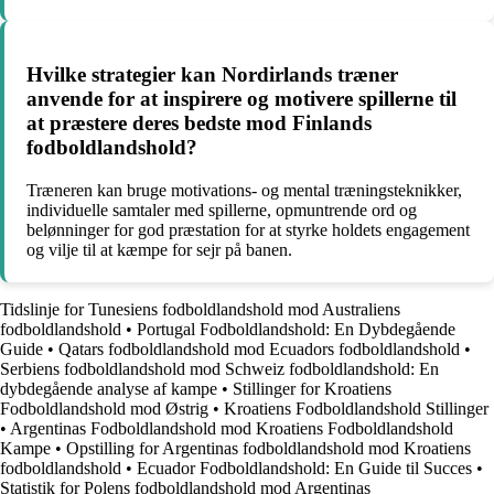
Hvilke strategier kan Nordirlands træner
anvende for at inspirere og motivere spillerne til
at præstere deres bedste mod Finlands
fodboldlandshold?
Træneren kan bruge motivations- og mental træningsteknikker,
individuelle samtaler med spillerne, opmuntrende ord og
belønninger for god præstation for at styrke holdets engagement
og vilje til at kæmpe for sejr på banen.
Tidslinje for Tunesiens fodboldlandshold mod Australiens
fodboldlandshold
•
Portugal Fodboldlandshold: En Dybdegående
Guide
•
Qatars fodboldlandshold mod Ecuadors fodboldlandshold
•
Serbiens fodboldlandshold mod Schweiz fodboldlandshold: En
dybdegående analyse af kampe
•
Stillinger for Kroatiens
Fodboldlandshold mod Østrig
•
Kroatiens Fodboldlandshold Stillinger
•
Argentinas Fodboldlandshold mod Kroatiens Fodboldlandshold
Kampe
•
Opstilling for Argentinas fodboldlandshold mod Kroatiens
fodboldlandshold
•
Ecuador Fodboldlandshold: En Guide til Succes
•
Statistik for Polens fodboldlandshold mod Argentinas