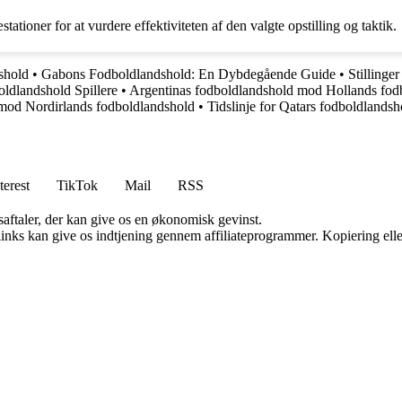
ationer for at vurdere effektiviteten af den valgte opstilling og taktik.
shold
•
Gabons Fodboldlandshold: En Dybdegående Guide
•
Stillinge
ldlandshold Spillere
•
Argentinas fodboldlandshold mod Hollands fo
 mod Nordirlands fodboldlandshold
•
Tidslinje for Qatars fodboldland
terest
TikTok
Mail
RSS
saftaler, der kan give os en økonomisk gevinst.
 links kan give os indtjening gennem affiliateprogrammer. Kopiering elle