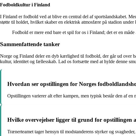
Fodboldkultur i Finland
I Finland er fodbold ved at blive en central del af sportslandskabet. M
støtte til holdet, hvilket skaber en elektrisk atmosfære på stadion unde
Fodbold er mere end bare et spil for os i Finland; det er en måd
Sammenfattende tanker
Norge og Finland deler en dyb kærlighed til fodbold, der går ud over bar
kultur, identitet og fællesskab. Lad os fortsætte med at hylde denne smu
Hvordan ser opstillingen for Norges fodboldlands
Opstillingen varierer alt efter kampen, men typisk består den af en m
Hvilke overvejelser ligger til grund for opstillin
Trænerteamet tager hensyn til modstanderens styrker og svagheder, sa