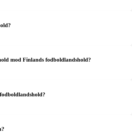
hold?
dshold mod Finlands fodboldlandshold?
 fodboldlandshold?
n?