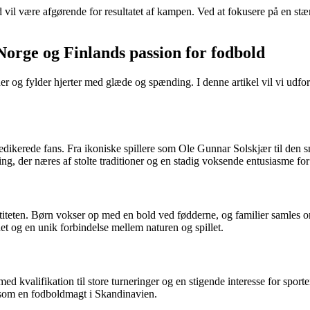
 være afgørende for resultatet af kampen. Ved at fokusere på en stærk 
orge og Finlands passion for fodbold
oner og fylder hjerter med glæde og spænding. I denne artikel vil vi ud
edikerede fans. Fra ikoniske spillere som Ole Gunnar Solskjær til den s
ding, der næres af stolte traditioner og en stadig voksende entusiasme for
ntiteten. Børn vokser op med en bold ved fødderne, og familier samles o
et og en unik forbindelse mellem naturen og spillet.
 kvalifikation til store turneringer og en stigende interesse for sporten 
ig som en fodboldmagt i Skandinavien.