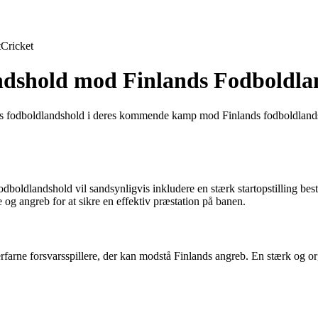
t
Cricket
andshold mod Finlands Fodboldla
ges fodboldlandshold i deres kommende kamp mod Finlands fodboldlandshol
oldlandshold vil sandsynligvis inkludere en stærk startopstilling bestå
og angreb for at sikre en effektiv præstation på banen.
 erfarne forsvarsspillere, der kan modstå Finlands angreb. En stærk og or