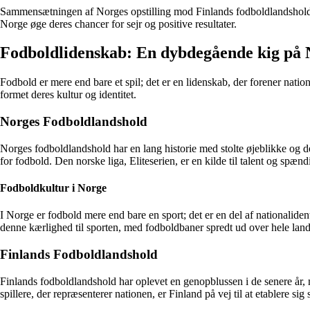
Sammensætningen af Norges opstilling mod Finlands fodboldlandshold vil
Norge øge deres chancer for sejr og positive resultater.
Fodboldlidenskab: En dybdegående kig på N
Fodbold er mere end bare et spil; det er en lidenskab, der forener nati
formet deres kultur og identitet.
Norges Fodboldlandshold
Norges fodboldlandshold har en lang historie med stolte øjeblikke og d
for fodbold. Den norske liga, Eliteserien, er en kilde til talent og spæn
Fodboldkultur i Norge
I Norge er fodbold mere end bare en sport; det er en del af nationalide
denne kærlighed til sporten, med fodboldbaner spredt ud over hele land
Finlands Fodboldlandshold
Finlands fodboldlandshold har oplevet en genopblussen i de senere år, med
spillere, der repræsenterer nationen, er Finland på vej til at etablere s