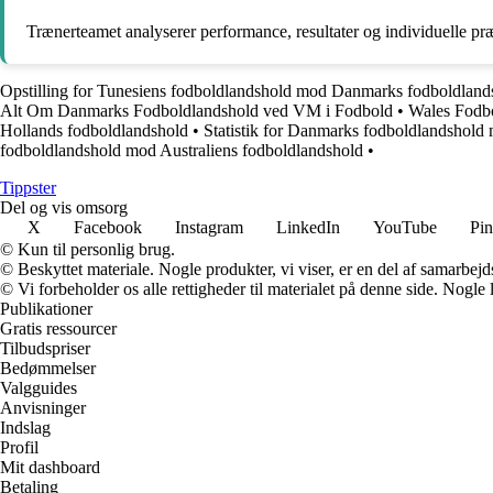
Trænerteamet analyserer performance, resultater og individuelle præst
Opstilling for Tunesiens fodboldlandshold mod Danmarks fodboldland
Alt Om Danmarks Fodboldlandshold ved VM i Fodbold
•
Wales Fodbo
Hollands fodboldlandshold
•
Statistik for Danmarks fodboldlandshold
fodboldlandshold mod Australiens fodboldlandshold
•
Tippster
Del og vis omsorg
X
Facebook
Instagram
LinkedIn
YouTube
Pin
© Kun til personlig brug.
© Beskyttet materiale. Nogle produkter, vi viser, er en del af samarbejd
© Vi forbeholder os alle rettigheder til materialet på denne side. Nogle
Publikationer
Gratis ressourcer
Tilbudspriser
Bedømmelser
Valgguides
Anvisninger
Indslag
Profil
Mit dashboard
Betaling