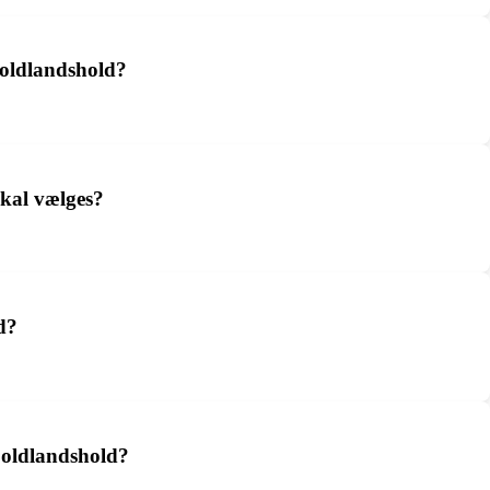
boldlandshold?
skal vælges?
d?
boldlandshold?