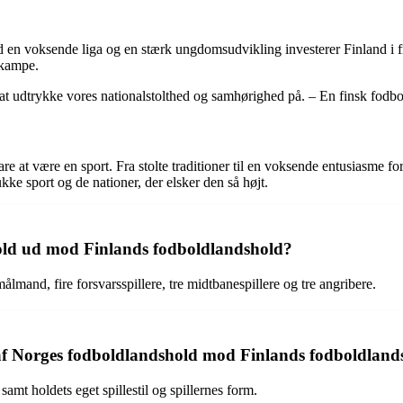
ed en voksende liga og en stærk ungdomsudvikling investerer Finland i f
r kampe.
e at udtrykke vores nationalstolthed og samhørighed på. – En finsk fodb
e at være en sport. Fra stolte traditioner til en voksende entusiasme fo
kke sport og de nationer, der elsker den så højt.
hold ud mod Finlands fodboldlandshold?
ålmand, fire forsvarsspillere, tre midtbanespillere og tre angribere.
gen af Norges fodboldlandshold mod Finlands fodboldlan
mt holdets eget spillestil og spillernes form.