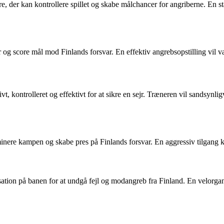
re, der kan kontrollere spillet og skabe målchancer for angriberne. En
og score mål mod Finlands forsvar. En effektiv angrebsopstilling vil vær
, kontrolleret og effektivt for at sikre en sejr. Træneren vil sandsynlig
 dominere kampen og skabe pres på Finlands forsvar. En aggressiv tilgang
isation på banen for at undgå fejl og modangreb fra Finland. En velorgani