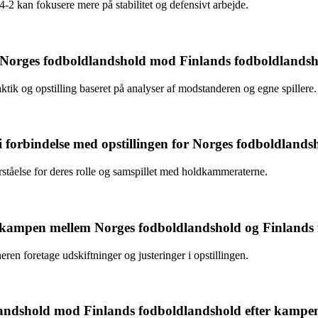
4-2 kan fokusere mere på stabilitet og defensivt arbejde.
or Norges fodboldlandshold mod Finlands fodboldlands
ik og opstilling baseret på analyser af modstanderen og egne spillere.
 i forbindelse med opstillingen for Norges fodboldlan
orståelse for deres rolle og samspillet med holdkammeraterne.
er kampen mellem Norges fodboldlandshold og Finlands
ren foretage udskiftninger og justeringer i opstillingen.
dlandshold mod Finlands fodboldlandshold efter kampe