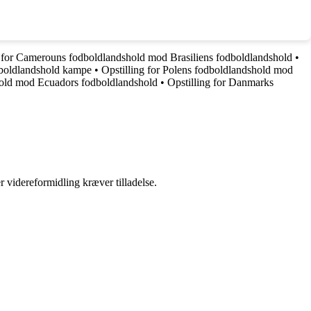
r for Camerouns fodboldlandshold mod Brasiliens fodboldlandshold
•
dboldlandshold kampe
•
Opstilling for Polens fodboldlandshold mod
shold mod Ecuadors fodboldlandshold
•
Opstilling for Danmarks
r videreformidling kræver tilladelse.