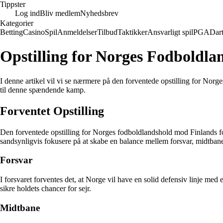
Tippster
Log ind
Bliv medlem
Nyhedsbrev
Kategorier
Betting
Casino
Spil
Anmeldelser
Tilbud
Taktikker
Ansvarligt spil
PGA
Dar
Opstilling for Norges Fodboldl
I denne artikel vil vi se nærmere på den forventede opstilling for Nor
til denne spændende kamp.
Forventet Opstilling
Den forventede opstilling for Norges fodboldlandshold mod Finlands fodb
sandsynligvis fokusere på at skabe en balance mellem forsvar, midtbane 
Forsvar
I forsvaret forventes det, at Norge vil have en solid defensiv linje med
sikre holdets chancer for sejr.
Midtbane