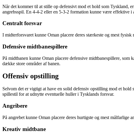
Når det kommer til at stille op defensivt mod et hold som Tyskland, e
angrebsspil. En 4-4-2 eller en 5-3-2 formation kunne være effektive i 
Centralt forsvar
I midterforsvaret kunne Oman placere deres stærkeste og mest fysisk r
Defensive midtbanespillere
På midtbanen kunne Oman placere defensive midtbanespillere, som kan h
dække store områder af banen.
Offensiv opstilling
Selvom det er vigtigt at have en solid defensiv opstilling mod et hold
spillestil for at udnytte eventuelle huller i Tysklands forsvar.
Angribere
På angrebet kunne Oman placere deres hurtigste og mest målfarlige ang
Kreativ midtbane