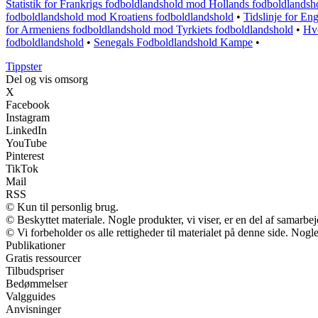
Statistik for Frankrigs fodboldlandshold mod Hollands fodboldlandsh
fodboldlandshold mod Kroatiens fodboldlandshold
•
Tidslinje for E
for Armeniens fodboldlandshold mod Tyrkiets fodboldlandshold
•
Hvo
fodboldlandshold
•
Senegals Fodboldlandshold Kampe
•
Tippster
Del og vis omsorg
X
Facebook
Instagram
LinkedIn
YouTube
Pinterest
TikTok
Mail
RSS
© Kun til personlig brug.
© Beskyttet materiale. Nogle produkter, vi viser, er en del af samarbe
© Vi forbeholder os alle rettigheder til materialet på denne side. Nog
Publikationer
Gratis ressourcer
Tilbudspriser
Bedømmelser
Valgguides
Anvisninger