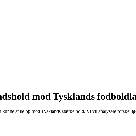
andshold mod Tysklands fodboldl
kunne stille op mod Tysklands stærke hold. Vi vil analysere forskellige