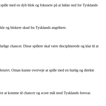
t spille med en dyb blok og fokusere på at lukke ned for Tysklands
ckle og blokere skud fra Tysklands angribere.
ge chancer. Disse spillere skal være disciplinerede og klar til at
ffensivt. Oman kunne overveje at spille med en hurtig og direkte
 for at komme til chancer og score mål mod Tysklands forsvar.