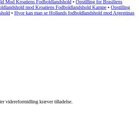
ld Mod Kroatiens Fodboldlandshold
•
Opstilling for Brasiliens
ldlandshold mod Kroatiens Fodboldlandshold Kampe
•
Opstilling
shold
•
Hvor kan man se Hollands fodboldlandshold mod Argentinas
er videreformidling kræver tilladelse.