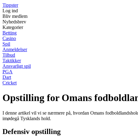
Tippster
Log ind
Bliv medlem
Nyhedsbrev
Kategorier
Betting
Casino
Spil
Anmeldelser
Tilbud
Taktikker
Ansvarligt spil
PGA
Dart
Cricket
Opstilling for Omans fodboldl
I denne artikel vil vi se nærmere på, hvordan Omans fodboldlandshold 
imødegå Tysklands hold.
Defensiv opstilling