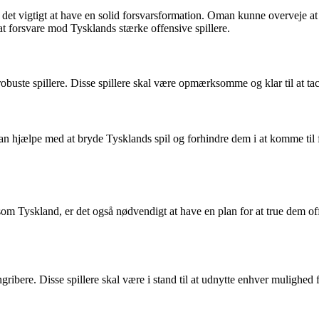
r det vigtigt at have en solid forsvarsformation. Oman kunne overveje a
at forsvare mod Tysklands stærke offensive spillere.
obuste spillere. Disse spillere skal være opmærksomme og klar til at ta
jælpe med at bryde Tysklands spil og forhindre dem i at komme til farli
 som Tyskland, er det også nødvendigt at have en plan for at true dem o
ribere. Disse spillere skal være i stand til at udnytte enhver mulighed