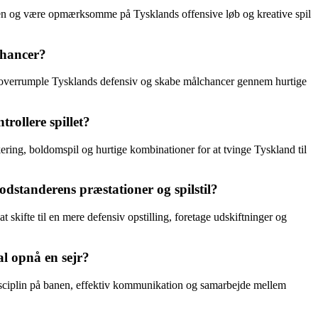
gen og være opmærksomme på Tysklands offensive løb og kreative spil
chancer?
 at overrumple Tysklands defensiv og skabe målchancer gennem hurtige
rollere spillet?
ring, boldomspil og hurtige kombinationer for at tvinge Tyskland til
standerens præstationer og spilstil?
skifte til en mere defensiv opstilling, foretage udskiftninger og
al opnå en sejr?
isciplin på banen, effektiv kommunikation og samarbejde mellem