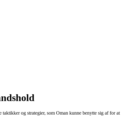
andshold
 taktikker og strategier, som Oman kunne benytte sig af for at