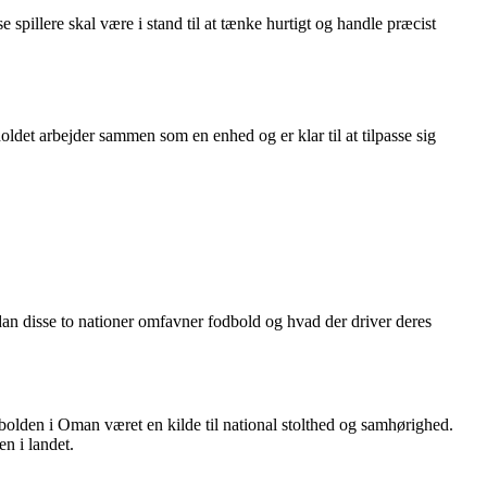
spillere skal være i stand til at tænke hurtigt og handle præcist
ldet arbejder sammen som en enhed og er klar til at tilpasse sig
dan disse to nationer omfavner fodbold og hvad der driver deres
olden i Oman været en kilde til national stolthed og samhørighed.
en i landet.