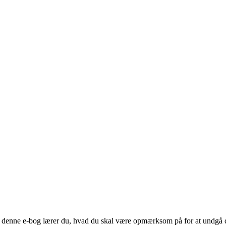
 denne e-bog lærer du, hvad du skal være opmærksom på for at undgå de