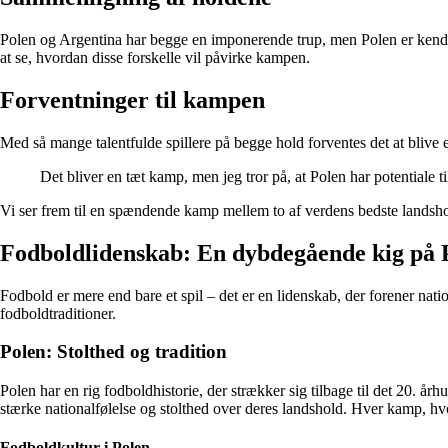
Polen og Argentina har begge en imponerende trup, men Polen er kendt 
at se, hvordan disse forskelle vil påvirke kampen.
Forventninger til kampen
Med så mange talentfulde spillere på begge hold forventes det at blive e
Det bliver en tæt kamp, men jeg tror på, at Polen har potentiale
Vi ser frem til en spændende kamp mellem to af verdens bedste landshold,
Fodboldlidenskab: En dybdegående kig på P
Fodbold er mere end bare et spil – det er en lidenskab, der forener nati
fodboldtraditioner.
Polen: Stolthed og tradition
Polen har en rig fodboldhistorie, der strækker sig tilbage til det 20. å
stærke nationalfølelse og stolthed over deres landshold. Hver kamp, hvor
Fodboldkultur i Polen