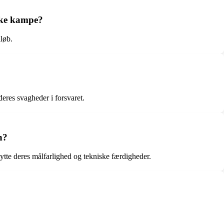
iske kampe?
løb.
eres svagheder i forsvaret.
n?
ytte deres målfarlighed og tekniske færdigheder.