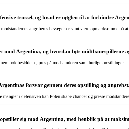
sive trussel, og hvad er nøglen til at forhindre Argent
ke modstanderens angriberes bevægelser samt være opmærksomme på at u
et mod Argentina, og hvordan bør midtbanespillerne ag
nem boldbesiddelse, pres på modstanderen samt hurtige omstillinger.
rgentinas forsvar gennem deres opstilling og angrebst
lle mangler i defensiven kan Polen skabe chancer og presse modstander
opstiller sig mod Argentina, med henblik på at maksim