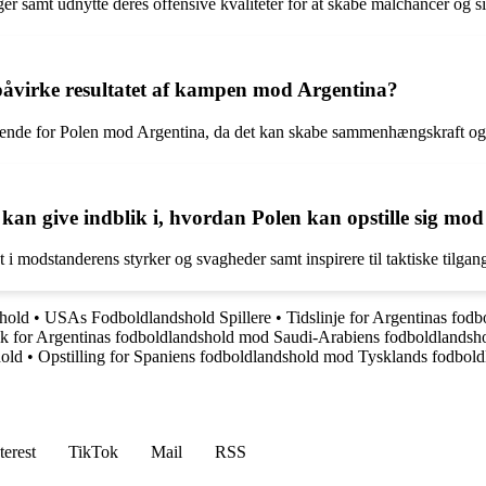
ger samt udnytte deres offensive kvaliteter for at skabe målchancer og si
påvirke resultatet af kampen mod Argentina?
gørende for Polen mod Argentina, da det kan skabe sammenhængskraft o
kan give indblik i, hvordan Polen kan opstille sig mo
i modstanderens styrker og svagheder samt inspirere til taktiske tilgang
shold
•
USAs Fodboldlandshold Spillere
•
Tidslinje for Argentinas fo
tik for Argentinas fodboldlandshold mod Saudi-Arabiens fodboldlandsh
hold
•
Opstilling for Spaniens fodboldlandshold mod Tysklands fodbol
terest
TikTok
Mail
RSS