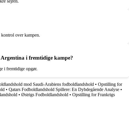
kre sejren.
g kontrol over kampen.
d Argentina i fremtidige kampe?
e i fremtidige opgør.
dboldlandshold mod Saudi-Arabiens fodboldlandshold
•
Opstilling for
old
•
Qatars Fodboldlandshold Spillere: En Dybdegående Analyse
•
dlandshold
•
Østrigs Fodboldlandshold
•
Opstilling for Frankrigs