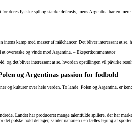
for deres fysiske spil og stærke defensiv, mens Argentina har en mere 
n intens kamp med masser af målchancer. Det bliver interessant at se, hv
 til at overraske og vinde mod Argentina. – Ekspertkommentator
 og det bliver interessant at se, hvordan opstillingen vil påvirke result
olen og Argentinas passion for fodbold
oner og kulturer over hele verden. To lande, Polen og Argentina, er kendt
rhundrede. Landet har produceret mange talentfulde spillere, der har mark
 det polske hold deltager, samler nationen i en fælles fejring af sporten