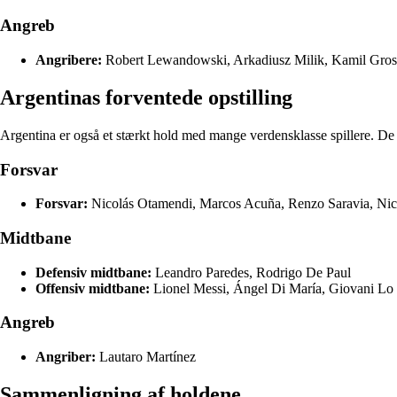
Angreb
Angribere:
Robert Lewandowski, Arkadiusz Milik, Kamil Gros
Argentinas forventede opstilling
Argentina er også et stærkt hold med mange verdensklasse spillere. De f
Forsvar
Forsvar:
Nicolás Otamendi, Marcos Acuña, Renzo Saravia, Nico
Midtbane
Defensiv midtbane:
Leandro Paredes, Rodrigo De Paul
Offensiv midtbane:
Lionel Messi, Ángel Di María, Giovani Lo
Angreb
Angriber:
Lautaro Martínez
Sammenligning af holdene