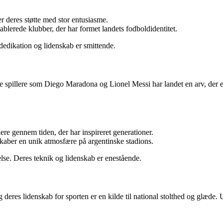
er deres støtte med stor entusiasme.
tablerede klubber, der har formet landets fodboldidentitet.
 dedikation og lidenskab er smittende.
e spillere som Diego Maradona og Lionel Messi har landet en arv, der er
lere gennem tiden, der har inspireret generationer.
kaber en unik atmosfære på argentinske stadions.
else. Deres teknik og lidenskab er enestående.
eres lidenskab for sporten er en kilde til national stolthed og glæde. 