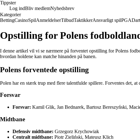
Tippster
Log ind
Bliv medlem
Nyhedsbrev
Kategorier
Betting
Casino
Spil
Anmeldelser
Tilbud
Taktikker
Ansvarligt spil
PGA
Dar
Opstilling for Polens fodboldla
I denne artikel vil vi se nærmere på forventet opstilling for Polens f
hvordan holdene kan matche hinanden på banen.
Polens forventede opstilling
Polen har en stærk trup med flere talentfulde spillere. Forventes det, at 
Forsvar
Forsvar:
Kamil Glik, Jan Bednarek, Bartosz Bereszyński, Maci
Midtbane
Defensiv midtbane:
Grzegorz Krychowiak
Centralt midtbane:
Piotr Zieliński, Mateusz Klich