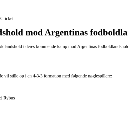
t
Cricket
ndshold mod Argentinas fodboldl
odboldlandshold i deres kommende kamp mod Argentinas fodboldlandshold.
de vil stille op i en 4-3-3 formation med følgende nøglespillere:
ej Rybus