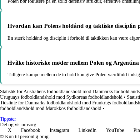
Polen bør fokusere på en solid defensiv struktur, effektive omstillin
Hvordan kan Polens holdånd og taktiske disciplin 
En stærk holdånd og disciplin i forhold til taktikken kan være af
Hvilke historiske møder mellem Polen og Argentina 
Tidligere kampe mellem de to hold kan give Polen værdifuld indsigt 
Statistik for Australiens fodboldlandshold mod Danmarks fodboldland
Uruguays fodboldlandshold mod Sydkoreas fodboldlandshold
•
Statis
Tidslinje for Danmarks fodboldlandshold mod Frankrigs fodboldlands
fodboldlandshold mod Marokkos fodboldlandshold
•
Tippster
Del og vis omsorg
X
Facebook
Instagram
LinkedIn
YouTube
Pin
© Kun til personlig brug.