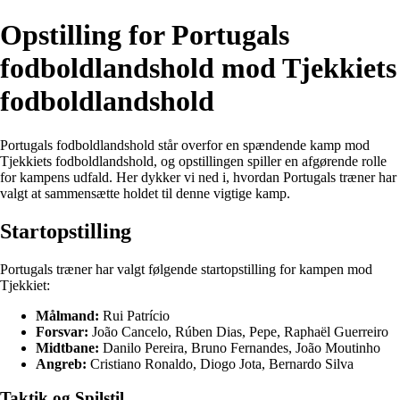
Opstilling for Portugals
fodboldlandshold mod Tjekkiets
fodboldlandshold
Portugals fodboldlandshold står overfor en spændende kamp mod
Tjekkiets fodboldlandshold, og opstillingen spiller en afgørende rolle
for kampens udfald. Her dykker vi ned i, hvordan Portugals træner har
valgt at sammensætte holdet til denne vigtige kamp.
Startopstilling
Portugals træner har valgt følgende startopstilling for kampen mod
Tjekkiet:
Målmand:
Rui Patrício
Forsvar:
João Cancelo, Rúben Dias, Pepe, Raphaël Guerreiro
Midtbane:
Danilo Pereira, Bruno Fernandes, João Moutinho
Angreb:
Cristiano Ronaldo, Diogo Jota, Bernardo Silva
Taktik og Spilstil