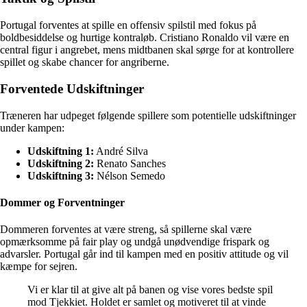
Portugal forventes at spille en offensiv spilstil med fokus på
boldbesiddelse og hurtige kontraløb. Cristiano Ronaldo vil være en
central figur i angrebet, mens midtbanen skal sørge for at kontrollere
spillet og skabe chancer for angriberne.
Forventede Udskiftninger
Træneren har udpeget følgende spillere som potentielle udskiftninger
under kampen:
Udskiftning 1:
André Silva
Udskiftning 2:
Renato Sanches
Udskiftning 3:
Nélson Semedo
Dommer og Forventninger
Dommeren forventes at være streng, så spillerne skal være
opmærksomme på fair play og undgå unødvendige frispark og
advarsler. Portugal går ind til kampen med en positiv attitude og vil
kæmpe for sejren.
Vi er klar til at give alt på banen og vise vores bedste spil
mod Tjekkiet. Holdet er samlet og motiveret til at vinde