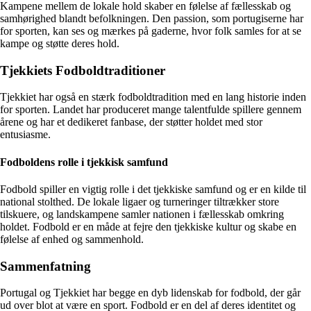
Kampene mellem de lokale hold skaber en følelse af fællesskab og
samhørighed blandt befolkningen. Den passion, som portugiserne har
for sporten, kan ses og mærkes på gaderne, hvor folk samles for at se
kampe og støtte deres hold.
Tjekkiets Fodboldtraditioner
Tjekkiet har også en stærk fodboldtradition med en lang historie inden
for sporten. Landet har produceret mange talentfulde spillere gennem
årene og har et dedikeret fanbase, der støtter holdet med stor
entusiasme.
Fodboldens rolle i tjekkisk samfund
Fodbold spiller en vigtig rolle i det tjekkiske samfund og er en kilde til
national stolthed. De lokale ligaer og turneringer tiltrækker store
tilskuere, og landskampene samler nationen i fællesskab omkring
holdet. Fodbold er en måde at fejre den tjekkiske kultur og skabe en
følelse af enhed og sammenhold.
Sammenfatning
Portugal og Tjekkiet har begge en dyb lidenskab for fodbold, der går
ud over blot at være en sport. Fodbold er en del af deres identitet og