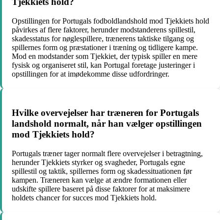
Tjekkiets hold?
Opstillingen for Portugals fodboldlandshold mod Tjekkiets hold
påvirkes af flere faktorer, herunder modstanderens spillestil,
skadesstatus for nøglespillere, trænerens taktiske tilgang og
spillernes form og præstationer i træning og tidligere kampe.
Mod en modstander som Tjekkiet, der typisk spiller en mere
fysisk og organiseret stil, kan Portugal foretage justeringer i
opstillingen for at imødekomme disse udfordringer.
Hvilke overvejelser har træneren for Portugals
landshold normalt, når han vælger opstillingen
mod Tjekkiets hold?
Portugals træner tager normalt flere overvejelser i betragtning,
herunder Tjekkiets styrker og svagheder, Portugals egne
spillestil og taktik, spillernes form og skadessituationen før
kampen. Træneren kan vælge at ændre formationen eller
udskifte spillere baseret på disse faktorer for at maksimere
holdets chancer for succes mod Tjekkiets hold.