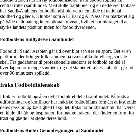
central rolle i samfundet. Med stolte traditioner og en dedikeret fanbase
har Saudi-Arabiens fodboldlandshold været en kilde til national
stolthed og glæde. Klubber som Al-Hilal og Al-Nassr har markeret sig
på både nationalt og internationalt niveau, hvilket har bidraget til at
styrke landets position inden for fodboldverdenen.
Fodboldens Indflydelse i Samfundet
Fodbold i Saudi-Arabien går ud over blot at være en sport. Det er en
platform, der bringer folk sammen på tværs af kulturelle og sociale
skel. Fra gadebaner til professionelle stadions er fodbold en del af
hverdagen for mange saudiere, og det skaber et fællesskab, der går ud
over 90 minutters spilletid.
Iraks Fodboldlidenskab
I Irak er fodbold også en dybt forankret del af samfundet. På trods af
udfordringer og konflikter har irakiske fodboldfans formået at fastholde
deres passion og kærlighed til spillet. Iraks fodboldlandshold har været
en kilde til håb og inspiration for mange irakere, der finder en form for
trøst og glæde i at støtte deres hold.
Fodboldens Rolle i Genopbygningen af Samfundet