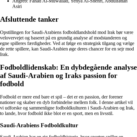
Angreb: Fahad Al-Muwallad, Yehya Al-Shehri, Abdulfattah
Asiri
Afsluttende tanker
Opstillingen for Saudi-Arabiens fodboldlandshold mod Irak bør være
velovervejet og baseret på en grundig analyse af modstanderen og
egne spilleres færdigheder. Ved at følge en strategisk tilgang og vælge
de rette spillere, kan Saudi-Arabien øge deres chancer for en sejr mod
Irak.
Fodboldlidenskab: En dybdegående analyse
af Saudi-Arabien og Iraks passion for
fodbold
Fodbold er mere end bare et spil – det er en passion, der forener
nationer og skaber en dyb forbindelse mellem folk. I denne artikel vil
vi udforske og sammenligne fodboldkulturen i Saudi-Arabien og Irak,
to lande, hvor fodbold ikke blot er en sport, men en livsstil.
Saudi-Arabiens Fodboldkultur
Saudi-Arabien har en rig fodboldhistorie, hvor sporten spiller en