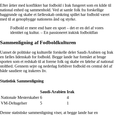
Efter årtier med konflikter har fodbold i Irak fungeret som en kilde til
national enhed og sammenhold. Ved at samle folk fra forskellige
baggrunde og skabe et fællesskab omkring spillet har fodbold været
med til at genopbygge nationens ånd og styrke.
Fodbold er mere end bare en sport – det er en del af vores
identitet og kultur. – En passioneret irakisk fodboldfan
Sammenligning af Fodboldkulturen
Uanset de politiske og kulturelle forskelle deler Saudi-Arabien og Irak
en fælles lidenskab for fodbold. Begge lande har formået at bruge
sporten som et redskab til at forene folk og skabe en følelse af national
stolthed. Gennem sejre og nederlag forbliver fodbold en central del af
både saudiere og irakeres liv.
Statistisk Sammenligning
Saudi-Arabien
Irak
Nationale Mesterskaber
6
4
VM-Deltagelser
5
1
Denne statistiske sammenligning viser, at begge lande har en