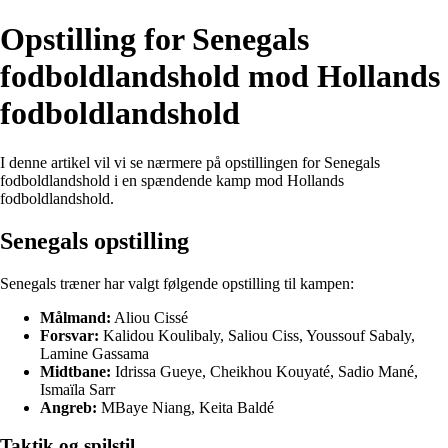
Opstilling for Senegals
fodboldlandshold mod Hollands
fodboldlandshold
I denne artikel vil vi se nærmere på opstillingen for Senegals
fodboldlandshold i en spændende kamp mod Hollands
fodboldlandshold.
Senegals opstilling
Senegals træner har valgt følgende opstilling til kampen:
Målmand:
Aliou Cissé
Forsvar:
Kalidou Koulibaly, Saliou Ciss, Youssouf Sabaly,
Lamine Gassama
Midtbane:
Idrissa Gueye, Cheikhou Kouyaté, Sadio Mané,
Ismaïla Sarr
Angreb:
MBaye Niang, Keita Baldé
Taktik og spilstil