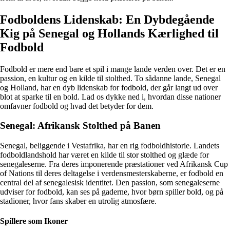
Fodboldens Lidenskab: En Dybdegående
Kig på Senegal og Hollands Kærlighed til
Fodbold
Fodbold er mere end bare et spil i mange lande verden over. Det er en
passion, en kultur og en kilde til stolthed. To sådanne lande, Senegal
og Holland, har en dyb lidenskab for fodbold, der går langt ud over
blot at sparke til en bold. Lad os dykke ned i, hvordan disse nationer
omfavner fodbold og hvad det betyder for dem.
Senegal: Afrikansk Stolthed på Banen
Senegal, beliggende i Vestafrika, har en rig fodboldhistorie. Landets
fodboldlandshold har været en kilde til stor stolthed og glæde for
senegaleserne. Fra deres imponerende præstationer ved Afrikansk Cup
of Nations til deres deltagelse i verdensmesterskaberne, er fodbold en
central del af senegalesisk identitet. Den passion, som senegaleserne
udviser for fodbold, kan ses på gaderne, hvor børn spiller bold, og på
stadioner, hvor fans skaber en utrolig atmosfære.
Spillere som Ikoner