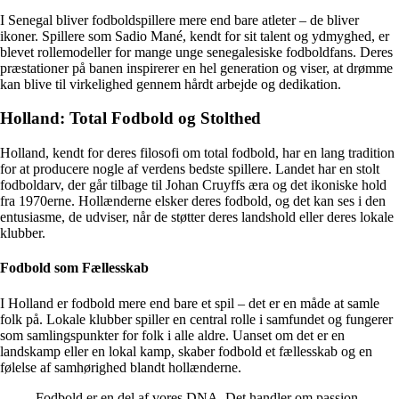
I Senegal bliver fodboldspillere mere end bare atleter – de bliver
ikoner. Spillere som Sadio Mané, kendt for sit talent og ydmyghed, er
blevet rollemodeller for mange unge senegalesiske fodboldfans. Deres
præstationer på banen inspirerer en hel generation og viser, at drømme
kan blive til virkelighed gennem hårdt arbejde og dedikation.
Holland: Total Fodbold og Stolthed
Holland, kendt for deres filosofi om total fodbold, har en lang tradition
for at producere nogle af verdens bedste spillere. Landet har en stolt
fodboldarv, der går tilbage til Johan Cruyffs æra og det ikoniske hold
fra 1970erne. Hollænderne elsker deres fodbold, og det kan ses i den
entusiasme, de udviser, når de støtter deres landshold eller deres lokale
klubber.
Fodbold som Fællesskab
I Holland er fodbold mere end bare et spil – det er en måde at samle
folk på. Lokale klubber spiller en central rolle i samfundet og fungerer
som samlingspunkter for folk i alle aldre. Uanset om det er en
landskamp eller en lokal kamp, skaber fodbold et fællesskab og en
følelse af samhørighed blandt hollænderne.
Fodbold er en del af vores DNA. Det handler om passion,