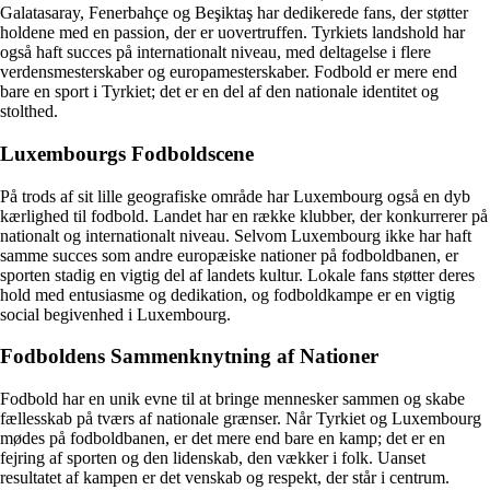
Galatasaray, Fenerbahçe og Beşiktaş har dedikerede fans, der støtter
holdene med en passion, der er uovertruffen. Tyrkiets landshold har
også haft succes på internationalt niveau, med deltagelse i flere
verdensmesterskaber og europamesterskaber. Fodbold er mere end
bare en sport i Tyrkiet; det er en del af den nationale identitet og
stolthed.
Luxembourgs Fodboldscene
På trods af sit lille geografiske område har Luxembourg også en dyb
kærlighed til fodbold. Landet har en række klubber, der konkurrerer på
nationalt og internationalt niveau. Selvom Luxembourg ikke har haft
samme succes som andre europæiske nationer på fodboldbanen, er
sporten stadig en vigtig del af landets kultur. Lokale fans støtter deres
hold med entusiasme og dedikation, og fodboldkampe er en vigtig
social begivenhed i Luxembourg.
Fodboldens Sammenknytning af Nationer
Fodbold har en unik evne til at bringe mennesker sammen og skabe
fællesskab på tværs af nationale grænser. Når Tyrkiet og Luxembourg
mødes på fodboldbanen, er det mere end bare en kamp; det er en
fejring af sporten og den lidenskab, den vækker i folk. Uanset
resultatet af kampen er det venskab og respekt, der står i centrum.