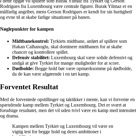
I dette opgør vil spillere som Burak Yilmaz fra Tyrkiet og Gerson
Rodrigues fra Luxembourg være centrale figurer. Burak Yilmaz er en
målfarlig angriber, mens Gerson Rodrigues er kendt for sin hurtighed
og evne til at skabe farlige situationer på banen.
Nøglepunkter for kampen
Midtbanekontrol:
Tyrkiets midtbane, anført af spillere som
Hakan Calhanoglu, skal dominere midtbanen for at skabe
chancer og kontrollere spillet.
Defensiv stabilitet:
Luxembourg skal være solide defensivt og
undgå at give Tyrkiet for mange muligheder for at score.
Dødbolde:
Begge hold bør være opmærksomme på dødbolde,
da de kan være afgørende i en tæt kamp.
Forventet Resultat
Med de forventede opstillinger og taktikker i mente, kan vi forvente en
spændende kamp mellem Tyrkiet og Luxembourg. Det er svært at
forudsige resultatet, men det vil uden tvivl være en kamp med intensitet
og drama.
Kampen mellem Tyrkiet og Luxembourg vil være en
vigtig test for begge hold og deres ambitioner i